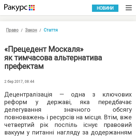
УКР
РУС
НОВИНИ
Право
Закон
Стаття
«Прецедент Москаля»
як тимчасова альтернатива
префектам
2 бер 2017, 08:44
Децентралізація — одна з ключових
реформ у державі, яка передбачає
делегування значного обсягу
повноважень і ресурсів на місця. Втім, вже
четвертий рік поспіль існує правовий
вакуум у питанні нагляду за додержанням