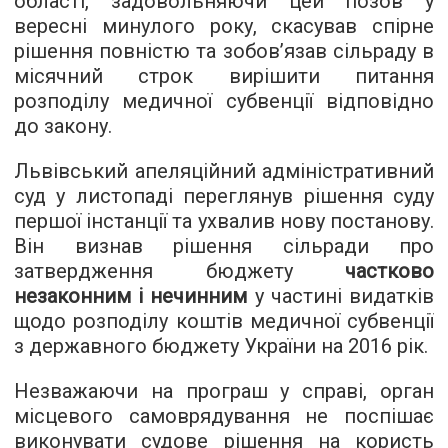
області, задовольняючи цей позов у
вересні минулого року, скасував спірне
рішення повністю та зобов’язав сільраду в
місячний строк вирішити питання
розподілу медичної субвенції відповідно
до закону.
Львівський апеляційний адміністративний
суд у листопаді переглянув рішення суду
першої інстанції та ухвалив нову постанову.
Він визнав рішення сільради про
затвердження бюджету
частково
незаконним і нечинним
у частині видатків
щодо розподілу коштів медичної субвенції
з державного бюджету України на 2016 рік.
Незважаючи на програш у справі, орган
місцевого самоврядування не поспішає
виконувати судове рішення на користь