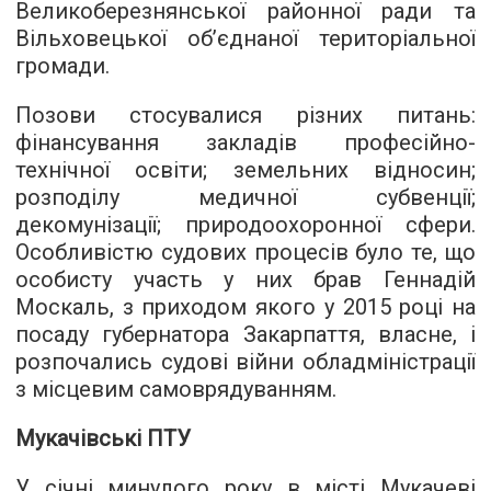
Великоберезнянської районної ради та
Вільховецької об’єднаної територіальної
громади.
Позови стосувалися різних питань:
фінансування закладів професійно-
технічної освіти; земельних відносин;
розподілу медичної субвенції;
декомунізації; природоохоронної сфери.
Особливістю судових процесів було те, що
особисту участь у них брав Геннадій
Москаль, з приходом якого у 2015 році на
посаду губернатора Закарпаття, власне, і
розпочались судові війни обладміністрації
з місцевим самоврядуванням.
Мукачівські ПТУ
У січні минулого року в місті Мукачеві