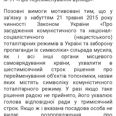
Позовні вимоги мотивовані тим, що у
зв'язку з набуттям 21 травня 2015 року
чинності Законом України «Про
засудження комуністичного та націонал-
соціалістичного (нацистського)
тоталітарних режимів в Україні та заборону
пропаганди їх символіки» сільрада мусила,
як і всі інші органи місцевого
самоврядування країни, ухвалити в
шестимісячний строк рішення про
перейменування об'єктів топоніміки, назви
яких містять символіку комуністичного
тоталітарного режиму. У разі якщо таке
рішення радою не прийнято, його ухвалює
голова відповідної ради у тримісячний
строк. Якщо ж і вказана посадова особа не
видає розпорядження про