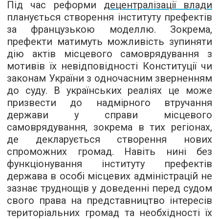
Під час реформи
децентралізації влади
планується створення інституту префектів
за французькою моделлю. Зокрема,
префекти матимуть можливість зупиняти
дію актів місцевого самоврядування з
мотивів їх невідповідності Конституції чи
законам України з одночасним зверненням
до суду. В українських реаліях це може
призвести до надмірного втручання
держави у справи місцевого
самоврядування, зокрема в тих регіонах,
де декларується створення нових
спроможних громад. Навіть нині без
функціонування інституту префектів
держава в особі місцевих адміністрацій не
зазнає труднощів у доведенні перед судом
свого права на представництво інтересів
територіальних громад та необхідності їх