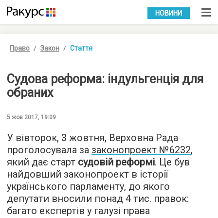
УКР
РУС
НОВИНИ
Право
Закон
Стаття
Судова реформа: індульгенція для
обраних
5 жов 2017, 19:09
У вівторок, 3 жовтня, Верховна Рада
проголосувала за
законопроект №6232
,
який дає старт
судовій реформі
. Це був
найдовший законопроект в історії
українського парламенту, до якого
депутати вносили понад 4 тис. правок:
багато експертів у галузі права