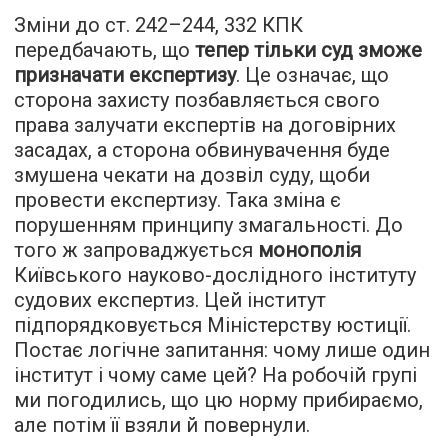
Зміни до ст. 242–244, 332 КПК
передбачають, що
тепер тільки суд зможе
призначати експертизу
. Це означає, що
сторона захисту позбавляється свого
права залучати експертів на договірних
засадах, а сторона обвинувачення буде
змушена чекати на дозвіл суду, щоби
провести експертизу. Така зміна є
порушенням принципу змагальності. До
того ж запроваджується
монополія
Київського науково-дослідного інституту
судових експертиз. Цей інститут
підпорядковується Міністерству юстиції.
Постає логічне запитання: чому лише один
інститут і чому саме цей? На робочій групі
ми погодились, що цю норму прибираємо,
але потім її взяли й повернули.