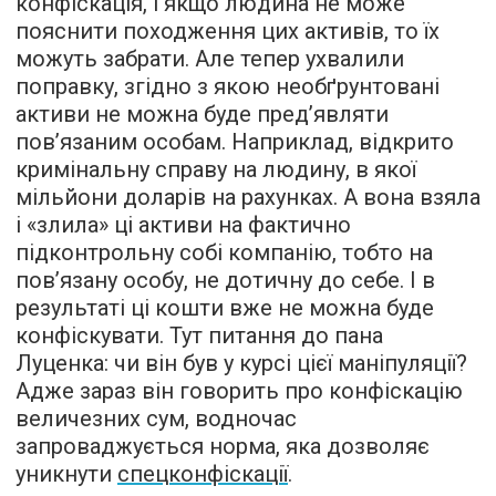
конфіскація, і якщо людина не може
пояснити походження цих активів, то їх
можуть забрати. Але тепер ухвалили
поправку, згідно з якою необґрунтовані
активи не можна буде пред’являти
пов’язаним особам. Наприклад, відкрито
кримінальну справу на людину, в якої
мільйони доларів на рахунках. А вона взяла
і «злила» ці активи на фактично
підконтрольну собі компанію, тобто на
пов’язану особу, не дотичну до себе. І в
результаті ці кошти вже не можна буде
конфіскувати. Тут питання до пана
Луценка: чи він був у курсі цієї маніпуляції?
Адже зараз він говорить про конфіскацію
величезних сум, водночас
запроваджується норма, яка дозволяє
уникнути
спецконфіскації
.