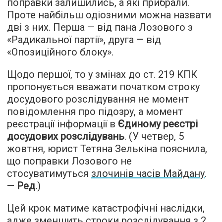
поправки залишились, а які прибрали.
Проте найбільш одіозними можна назвати
дві з них. Перша — від пана Лозового з
«Радикальної партії», друга — від
«Опозиційного блоку».
Щодо першої, то у змінах до ст. 219 КПК
пропонується вважати початком строку
досудового розслідування не момент
повідомлення про підозру, а момент
реєстрації інформації в
Єдиному реєстрі
досудових розслідувань
. (У четвер, 5
жовтня, юрист Тетяна Зелькіна пояснила,
що поправки Лозового не
стосуватимуться
злочинів часів Майдану
.
—
Ред.
)
Цей крок матиме катастрофічні наслідки,
адже зменшить строки розслідування з 2,