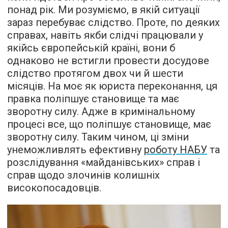
понад рік. Ми розуміємо, в якій ситуації
зараз перебуває слідство. Проте, по деяких
справах, навіть якби слідчі працювали у
якійсь європейській країні, вони б
однаково не встигли провести досудове
слідство протягом двох чи й шести
місяців. На моє як юриста переконання, ця
правка поліпшує становище та має
зворотну силу. Адже в кримінальному
процесі все, що поліпшує становище, має
зворотну силу. Таким чином, ці зміни
унеможливлять ефективну
роботу НАБУ
та
розслідування «майданівських» справ і
справ щодо злочинів колишніх
високопосадовців.