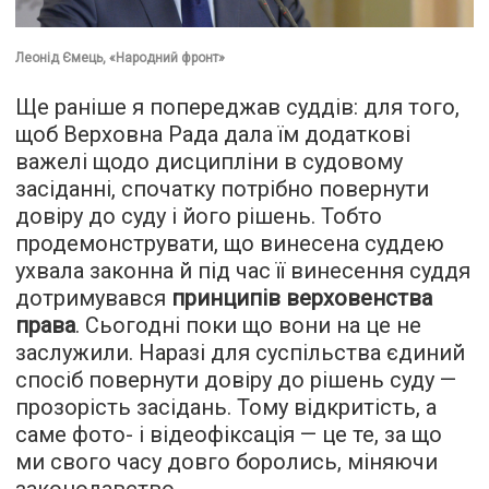
Леонід Ємець, «Народний фронт»
Ще раніше я попереджав суддів: для того,
щоб Верховна Рада дала їм додаткові
важелі щодо дисципліни в судовому
засіданні, спочатку потрібно повернути
довіру до суду і його рішень. Тобто
продемонструвати, що винесена суддею
ухвала законна й під час її винесення суддя
дотримувався
принципів верховенства
права
. Сьогодні поки що вони на це не
заслужили. Наразі для суспільства єдиний
спосіб повернути довіру до рішень суду —
прозорість засідань. Тому відкритість, а
саме фото- і відеофіксація — це те, за що
ми свого часу довго боролись, міняючи