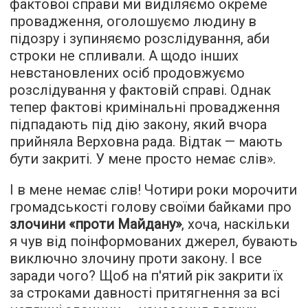
фактової справи ми виділяємо окреме
провадження, оголошуємо людину в
підозру і зупиняємо розслідування, аби
строки не спливали. А щодо інших
невстановлених осіб продовжуємо
розслідування у фактовій справі. Однак
тепер фактові кримінальні провадження
підпадають під дію закону, який вчора
прийняла Верховна рада. Відтак — мають
бути закриті. У мене просто немає слів».
І в мене немає слів! Чотири роки морочити
громадськості голову своїми байками про
злочини «проти Майдану»
, хоча, наскільки
я чув від поінформованих джерел, бувають
виключно злочину проти закону. І все
заради чого? Щоб на п'ятий рік закрити їх
за строками давності притягнення за всі