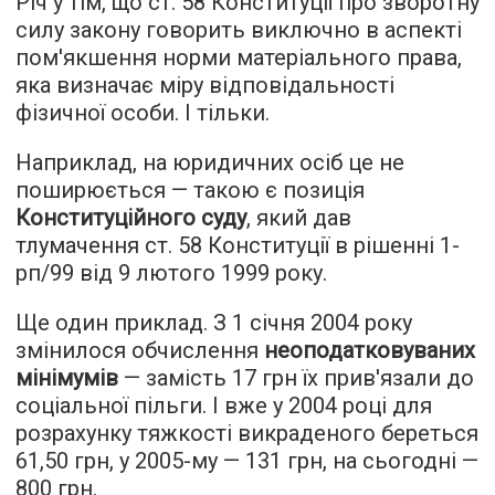
Річ у тім, що ст. 58 Конституції про зворотну
силу закону говорить виключно в аспекті
пом'якшення норми матеріального права,
яка визначає міру відповідальності
фізичної особи. І тільки.
Наприклад, на юридичних осіб це не
поширюється — такою є позиція
Конституційного суду
, який дав
тлумачення ст. 58 Конституції в рішенні 1-
рп/99 від 9 лютого 1999 року.
Ще один приклад. З 1 січня 2004 року
змінилося обчислення
неоподатковуваних
мінімумів
— замість 17 грн їх прив'язали до
соціальної пільги. І вже у 2004 році для
розрахунку тяжкості викраденого береться
61,50 грн, у 2005-му — 131 грн, на сьогодні —
800 грн.