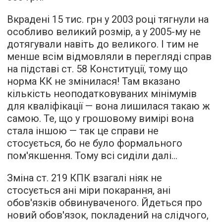
Вкрадені 15 тис. грн у 2003 році тягнули на
особливо великий розмір, а у 2005-му не
дотягували навіть до великого. І тим не
менше всім відмовляли в перегляді справ
на підставі ст. 58 Конституції, тому що
норма КК не змінилася! Там вказано
кількість неоподатковуваних мінімумів
для кваліфікації — вона лишилася такаю ж
самою. Те, що у грошовому вимірі вона
стала іншою — так це справи не
стосується, бо не було формального
пом'якшення. Тому всі сиділи далі...
Зміна ст. 219 КПК взагалі ніяк не
стосується ані міри покарання, ані
обов'язків обвинуваченого. Йдеться про
новий обов'язок, покладений на слідчого,