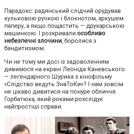
Парадокс: радянський слідчий орудував
кульковою ручкою і блокнотом, аркушем
паперу, а якщо пощастить — друкарською
машинкою. І розкривали
особливо
небезпечні злочини
, боролися з
бандитизмом.
Чи не тому ми досі із задоволенням
дивимося на екрані Леоніда Каневського
— легендарного Шурика з кінофільму
«Слідство ведуть ЗнаТоКи»? І нам зовсім
не цікаво дивитися на понуре обличчя
Горбатюка, який роками розслідує
найпростіші справи.