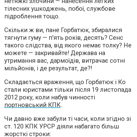
нетяжкі злочини — нанесення легких
тілесних ушкоджень, побої, службове
підроблення тощо.
Скільки ж ви, пане Горбатюк, збиралися
тягнути гуму — п'ять років, десять? Сенс
такого слідства, від якого немає толку? Не
можете — закривайте! Держава на
утримання вас, дармоїдів, витрачає сотні
мільйонів, і де результат, де?!
Складається враження, що Горбатюк і Ко
стали юристами тільки після 19 листопада
2012 року, коли набув чинності
портновський КПК
.
Чи давно вже забули ті часи, коли згідно зі
ст. 120 КПК УРСР діяли набагато більш
жорсткі строки: