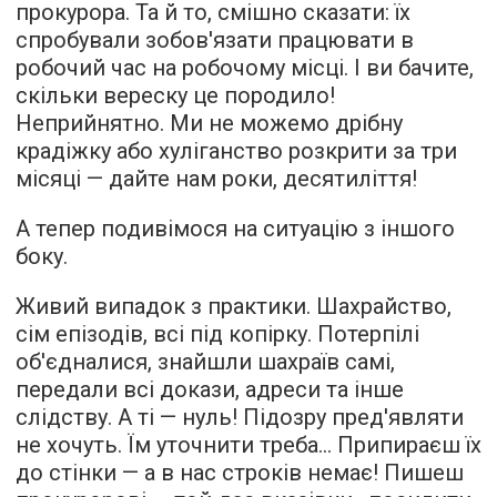
прокурора. Та й то, смішно сказати: їх
спробували зобов'язати працювати в
робочий час на робочому місці. І ви бачите,
скільки вереску це породило!
Неприйнятно. Ми не можемо дрібну
крадіжку або хуліганство розкрити за три
місяці — дайте нам роки, десятиліття!
А тепер подивімося на ситуацію з іншого
боку.
Живий випадок з практики. Шахрайство,
сім епізодів, всі під копірку. Потерпілі
об'єдналися, знайшли шахраїв самі,
передали всі докази, адреси та інше
слідству. А ті — нуль! Підозру пред'являти
не хочуть. Їм уточнити треба... Припираєш їх
до стінки — а в нас строків немає! Пишеш