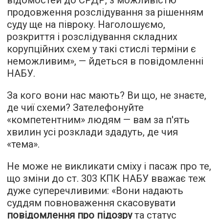
відомостей до ЄРДР, з можливістю
продовження розслідування за рішенням
суду ще на півроку. Наголошуємо,
розкриття і розслідування складних
корупційних схем у такі стислі терміни є
неможливим», — йдеться в повідомленні
НАБУ.
За кого вони нас мають? Ви що, не знаєте,
де чиї схеми? Зателефонуйте
«компетентним» людям — вам за п'ять
хвилин усі розклади здадуть, де чия
«тема».
Не може не викликати сміху і пасаж про те,
що зміни до ст. 303 КПК НАБУ вважає теж
дуже суперечливими: «Вони надають
суддям повноваження скасовувати
повідомлення про підозру
та статус