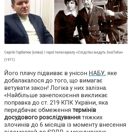
Сергій Горбатюк (зліва) і герої телесеріалу «Слідство ведуть ЗнаТоКи»
(1971)
Його плачу підвиває в унісон
НАБУ
, яке
добалакалося до того, що вимагає
ветувати закон! Логіка у них залізна.
«Найбільше занепокоєння викликає
поправка до ст. 219 КПК України, яка
передбачає обмеження
термінів
досудового розслідування
тяжких
злочинів до 6 місяців із моменту внесення