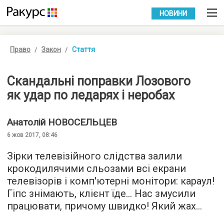
УКР
РУС
НОВИНИ
Право
Закон
Стаття
Скандальні поправки Лозового
як удар по ледарях і неробах
Анатолій
НОВОСЕЛЬЦЕВ
6 жов 2017, 08:46
Зірки телевізійного слідства залили
крокодилячими сльозами всі екрани
телевізорів і комп'ютерні монітори: караул!
Гіпс знімають, клієнт їде... Нас змусили
працювати, причому швидко! Який жах…