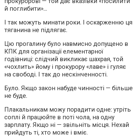
прокуророві — той дає вказівки «посилити
й поглибити»...
І так можуть минати роки. І оскарженню ця
тяганина не підлягає.
Цю прогалину було навмисно допущено в
КПК для організації елементарної
годівниці: слідчий викликає шахрая, той
«чохлить» йому і прокурору «лаве» і гуляє
на свободі. І так до нескінченності.
Було. Якщо закон набуде чинності — більше
не буде.
Плакальникам можу порадити одне: утріть
соплі й працюйте в поті чола, на одну
зарплату. Якщо ні — звільніть місця. Нехай
прийдуть ті, хто може і вміє.