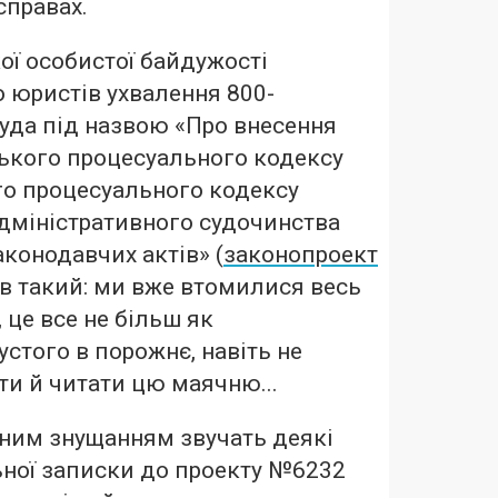
справах.
ої особистої байдужості
 юристів ухвалення 800-
уда під назвою «Про внесення
ького процесуального кодексу
го процесуального кодексу
адміністративного судочинства
аконодавчих актів» (
законопроект
ив такий: ми вже втомилися весь
 це все не більш як
устого в порожнє, навіть не
ти й читати цю маячню...
ним знущанням звучать деякі
ьної записки до проекту №6232