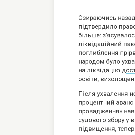
Озираючись назад,
підтвердило право
більше: з'ясувало
ліквідаційний пак
поглиблення прірв
народом було ухва
на ліквідацію
дос
освіти, вихолощен
Після ухвалення н
процентний аванс 
провадження» наві
судового збору
у в
підвищення, тепер