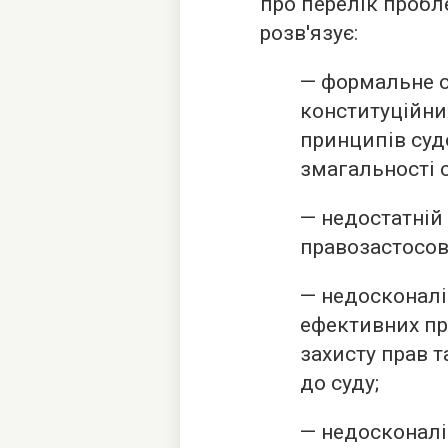
про перелік пробл
розв'язує:
— формальне с
конституційни
принципів суд
змагальності с
— недостатній 
правозастосов
— недосконаліс
ефективних пр
захисту прав т
до суду;
— недосконалі