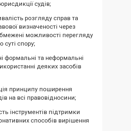
юрисдикції судів;
ивалість розгляду справ та
авової визначеності через
бмежені можливості перегляду
о суті спору;
і формальні та неформальні
икористанні деяких засобів
ція принципу поширення
ів на всі правовідносини;
сть інструментів підтримки
рнативних способів вирішення