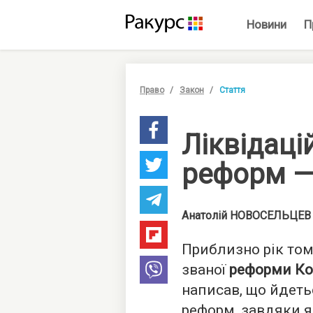
Новини
П
Право
Закон
Стаття
Ліквідаці
реформ — 
Анатолій
НОВОСЕЛЬЦЕВ
Приблизно рік том
званої
реформи Ко
написав, що йдет
реформ
, завдяки 