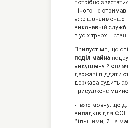
потрібно звертати
нічого не отримав,
вже щонайменше 1% 
виконавчій служб
в усіх трьох інстан
Припустімо, що спі
поділ майна
подру
викуплену й оплач
державі віддати с
держава судить а
присуджене майн
Я вже мовчу, що дл
випадків для ФОП) 
більшими, й не ма