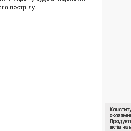
го пострілу.
Констит
окозами
Продукти
актів на 