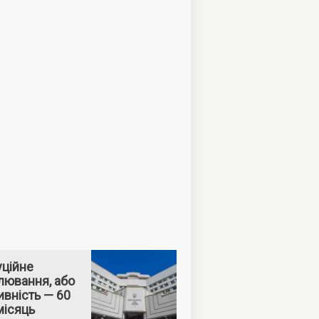
уційне
лювання, або
вність — 60
місяць