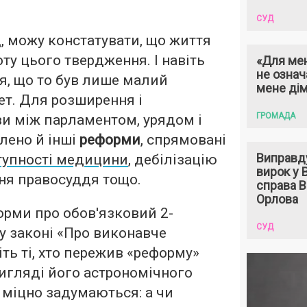
СУД
 можу констатувати, що життя
ту цього твердження. І навіть
«Для мен
не означ
ся, що то був лише малий
мене ді
ет. Для розширення і
ГРОМАДА
и між парламентом, урядом і
лено й інші
реформи
, спрямовані
Виправд
тупності медицини
, дебілізацію
вирок у
ня правосуддя тощо.
справа 
Орлова
орми про обов'язковий 2-
СУД
у законі «Про виконавче
ть ті, хто пережив «реформу»
игляді його астрономічного
 міцно задумаються: а чи