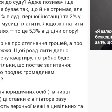
ся до суду? Адже позивач іще
 а буває так, що й не отримає, але
в суді першої інстанції та 2% у
і мусиш платити. Якщо ж платити
ціях — то це 5,3% від ціни спору!
«Я залю
безкошт
за те, щ
р не про стягнення грошей, а про
жжя. Щоб розділити давно
ену квартиру, потрібно буде
тільки, що постає запитання:
бо продає громадянам
о?
я юридичних осіб (і в низці
ці ставки є в півтора разу
ють верхньої межі в цивільних та