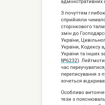
адміністративних 
З почуттям глибок
сприйняли чимало
сторінкового талм
змін до Господарс
України, Цивільно
України, Кодексу 
України та інших з
№6232
). Лейтмот
час переучуватися,
переписування з п
хочеться відкрива
Особливо витонче
тези з пояснювал