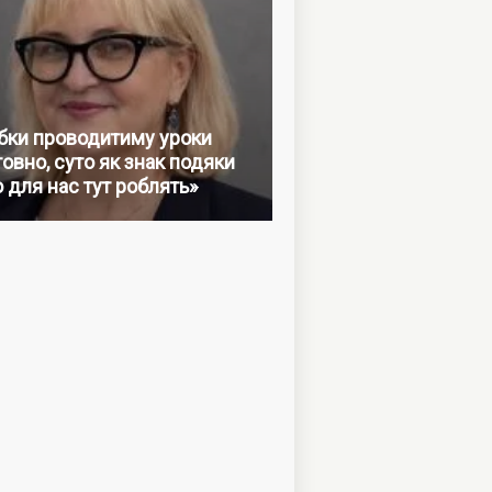
бки проводитиму уроки
овно, суто як знак подяки
о для нас тут роблять»