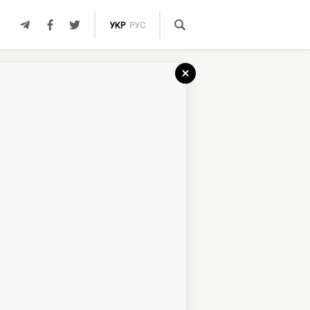
УКР
РУС