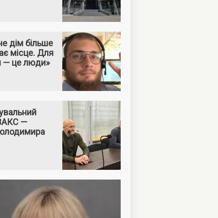
е дім більше
ає місце. Для
м — це люди»
увальний
 ВАКС —
Володимира