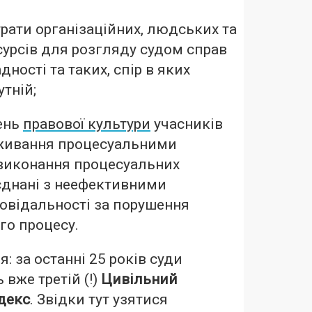
трати організаційних, людських та
сурсів для розгляду судом справ
дності та таких, спір в яких
тній;
ень
правової культури
учасників
вживання процесуальними
виконання процесуальних
оєднані з неефективними
овідальності за порушення
го процесу.
я: за останні 25 років суди
вже третій (!)
Цивільний
декс
. Звідки тут узятися