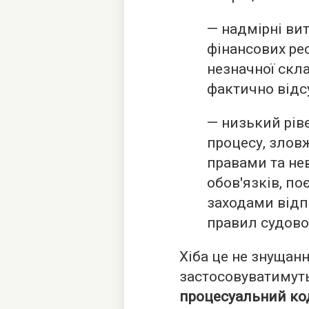
— надмірні ви
фінансових ре
незначної скла
фактично відсу
— низький рів
процесу, зло
правами та не
обов'язків, п
заходами відп
правил судово
Хіба це не знущанн
застосовуватимуть 
процесуальний ко