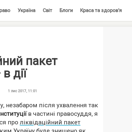
раво
Україна
Світ
Блоги
Краса та здоров'я
йний пакет
в дії
1 лис 2017, 11:01
у, незабаром після ухвалення так
нституції
в частині правосуддя, я
ься про
ліквідаційний пакет
яким Україну буде знищено як