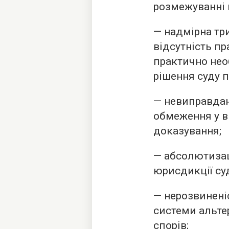
розмежуванні 
— надмірна тр
відсутність пр
практично нео
рішення суду п
— невиправдан
обмеження у в
доказування;
— абсолютиза
юрисдикції суд
— нерозвинені
системи альте
спорів;