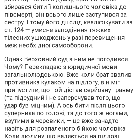
збирався бити її колишнього чоловіка до
півсмерті, він всього лише заступився за
сестру. І тому його дії слід кваліфікувати за
ст. 124 — умисне заподіяння тяжких
тілесних ушкоджень у разі перевищення
меж необхідної самооборони.
Однак Верховний суд з ним не погодився.
Чому? Перекладаю з юридичної мови
загальнолюдською. Вже коли брат звалив
противника кулаком на підлогу, він міг
припустити, що той дістав серйозну травму
(та підсудний і не заперечував того, що
удар був міцним). А ось бити після цього
суперника по голові, та до того ж ногами,
взутими в черевики, — це вже занадто
навіть для розпаленого бійкою чоловіка.
Коли людину, що валяється на підлозі,