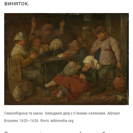
виняток.
Самооборона та закон. Заїжджий двір з п'яними селянами. Adriaen
Brouwer, 1625–1626. Фото: wikimedia.org