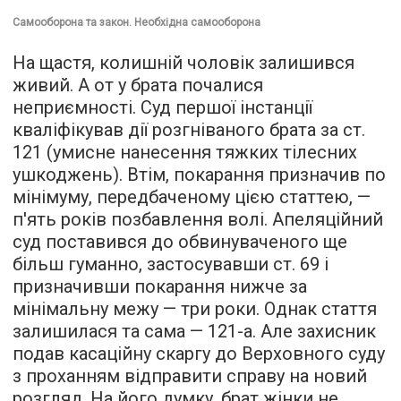
Самооборона та закон. Необхідна самооборона
На щастя, колишній чоловік залишився
живий. А от у брата почалися
неприємності. Суд першої інстанції
кваліфікував дії розгніваного брата за ст.
121 (умисне нанесення тяжких тілесних
ушкоджень). Втім, покарання призначив по
мінімуму, передбаченому цією статтею, —
п'ять років позбавлення волі. Апеляційний
суд поставився до обвинуваченого ще
більш гуманно, застосувавши ст. 69 і
призначивши покарання нижче за
мінімальну межу — три роки. Однак стаття
залишилася та сама — 121-а. Але захисник
подав касаційну скаргу до Верховного суду
з проханням відправити справу на новий
розгляд. На його думку, брат жінки не