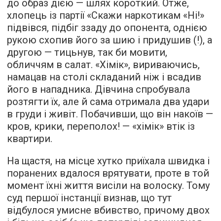
до образ дією — шлях короткий. Отже,
хлопець із партії «Скажи наркотикам «Ні!»
підвівся, підбіг ззаду до опонента, однією
рукою схопив його за шию і придушив (!), а
другою — тицьнув, так би мовити,
обличчям в салат. «Хімік», вириваючись,
намацав на столі складаний ніж і всадив
його в нападника. Дівчина спробувала
розтягти їх, але й сама отримала два удари
в груди і живіт. Побачивши, що він накоїв —
кров, крики, переполох! — «хімік» втік із
квартири.
На щастя, на місце хутко приїхала швидка і
поранених вдалося врятувати, проте в той
момент їхні життя висіли на волоску. Тому
суд першої інстанції визнав, що тут
відбулося умисне вбивство, причому двох