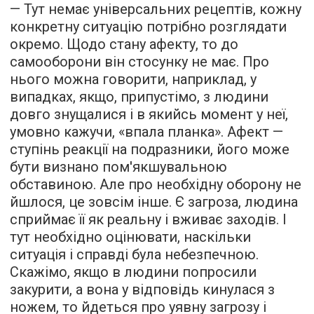
— Тут немає універсальних рецептів, кожну
конкретну ситуацію потрібно розглядати
окремо. Щодо стану афекту, то до
самооборони він стосунку не має. Про
нього можна говорити, наприклад, у
випадках, якщо, припустімо, з людини
довго знущалися і в якийсь момент у неї,
умовно кажучи, «впала планка». Афект —
ступінь реакції на подразники, його може
бути визнано пом'якшувальною
обставиною. Але про необхідну оборону не
йшлося, це зовсім інше. Є загроза, людина
сприймає її як реальну і вживає заходів. І
тут необхідно оцінювати, наскільки
ситуація і справді була небезпечною.
Скажімо, якщо в людини попросили
закурити, а вона у відповідь кинулася з
ножем, то йдеться про уявну загрозу і