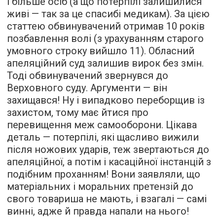
і більше осіб (а що потерпілі залишилися
живі — так за це спасибі медикам). За цією
статтею обвинувачений отримав 10 років
позбавлення волі (з урахуванням старого
умовного строку вийшло 11). Обласний
апеляційний суд залишив вирок без змін.
Тоді обвинувачений звернувся до
Верховного суду. Аргументи — він
захищався! Ну і випадково переборщив із
захистом, тому має йтися про
перевищення меж самооборони. Цікава
деталь — потерпілі, які щасливо вижили
після ножових ударів, теж звертаються до
апеляційної, а потім і касаційної інстанцій з
подібним проханням! Вони заявляли, що
матеріальних і моральних претензій до
свого товариша не мають, і взагалі — самі
винні, адже й правда напали на нього!