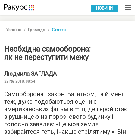
УКР
РУС
НОВИНИ
Україна
Громада
Стаття
Необхідна самооборона:
як не переступити межу
Людмила
ЗАГЛАДА
22 гру 2018, 08:54
Самооборона і закон. Багатьом, та й мені
теж, дуже подобаються сцени з
американських фільмів — ті, де герой стає
з рушницею на порозі свого будинку і
голосно заявляє: «Це моя земля,
забирайтеся геть, інакше стрілятиму!». Він