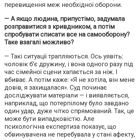
перевищення меж необхідної оборони.
— А якщо людина, припустімо, задумала
розправитися з кривдником, а потім
спробувати списати все на самооборону?
Таке взагалі можливо?
— Такі ситуації трапляються. Ось уявіть:
чоловік б'є дружину, і вона одного разу під
час сімейної сцени хапається за ніж. І
вбиває. А потім каже: «Я не хотіла, він мене
довів, я захищалася». Суд починає
досліджувати матеріали — і виявляється,
наприклад, що потерпілому було завдано
один удар, дуже чітко спрямований. Так, це
може бути випадковістю. Але
психологічна експертиза показує, що
обвинувачена не перебувала у стані афекту,