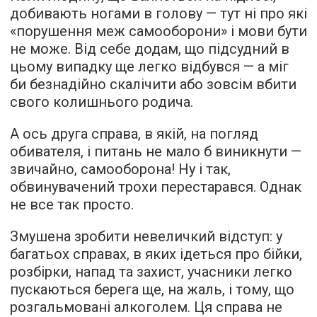
добивають ногами в голову — тут ні про які
«порушення меж самооборони» і мови бути
не може. Від себе додам, що підсудний в
цьому випадку ще легко відбувся — а міг
би безнадійно скалічити або зовсім вбити
свого колишнього родича.
А ось друга справа, в якій, на погляд
обивателя, і питань не мало б виникнути —
звичайно, самооборона! Ну і так,
обвинувачений трохи перестарався. Однак
не все так просто.
Змушена зробити невеличкий відступ: у
багатьох справах, в яких ідеться про бійки,
розбірки, напад та захист, учасники легко
пускаються берега ще, на жаль, і тому, що
розгальмовані алкоголем. Ця справа не