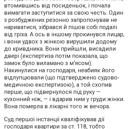
втомившись від посиденьок, і почала
вимагати заступитися за свою честь. Один
з розбуджених резонно запропонував не
нариватися, зібрався й пішов собі подалі
від гріха. А ось в іншому прокинувся лицар,
і вони удвох з жінкою вирушили додому
до кривдника. Вони прийшли, висадили
двері (експертиза потім показала, що
замок було виламано з м'ясом).
Накинулися на господаря, неабияк його
відлупцювали (що підтверджено судово-
медичною експертизою), а той схопив
перше, що підвернулося під руку —
кухонний ніж, — і вдарив ним у груди жінки.
Вона померла в лікарні того ж вечора.
Суд першої інстанції кваліфікував дії
господаря квартири за ст. 118, тобто