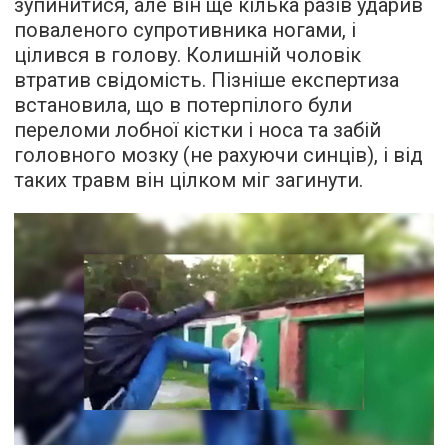
зупинитися, але він ще кілька разів ударив
поваленого супротивника ногами, і
цілився в голову. Колишній чоловік
втратив свідомість. Пізніше експертиза
встановила, що в потерпілого були
переломи лобної кістки і носа та забій
головного мозку (не рахуючи синців), і від
таких травм він цілком міг загинути.