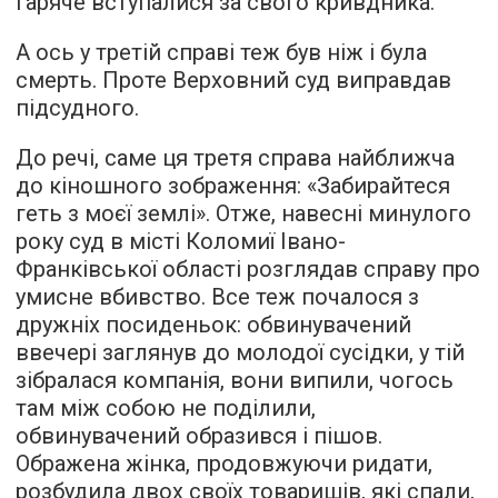
гаряче вступалися за свого кривдника.
А ось у третій справі теж був ніж і була
смерть. Проте Верховний суд виправдав
підсудного.
До речі, саме ця третя справа найближча
до кіношного зображення: «Забирайтеся
геть з моєї землі». Отже, навесні минулого
року суд в місті Коломиї Івано-
Франківської області розглядав справу про
умисне вбивство. Все теж почалося з
дружніх посиденьок: обвинувачений
ввечері заглянув до молодої сусідки, у тій
зібралася компанія, вони випили, чогось
там між собою не поділили,
обвинувачений образився і пішов.
Ображена жінка, продовжуючи ридати,
розбудила двох своїх товаришів, які спали,