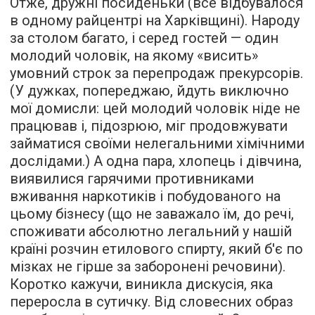
Отже, дружні посиденьки (все відбувалося
в одному райцентрі на Харківщині). Народу
за столом багато, і серед гостей — один
молодий чоловік, на якому «висить»
умовний строк за перепродаж прекурсорів.
(У дужках, попереджаю, йдуть виключно
мої домисли: цей молодий чоловік ніде не
працював і, підозрюю, міг продовжувати
займатися своїми нелегальними хімічними
дослідами.) А одна пара, хлопець і дівчина,
виявилися гарячими противниками
вживання наркотиків і побудованого на
цьому бізнесу (що не заважало їм, до речі,
споживати абсолютно легальний у нашій
країні розчин етилового спирту, який б'є по
мізках не гірше за заборонені речовини).
Коротко кажучи, виникла дискусія, яка
переросла в сутичку. Від словесних образ