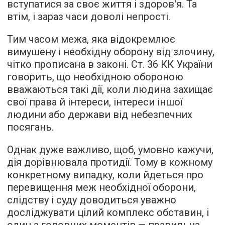
вступатися за своє життя і здоров'я. Та
втім, і зараз часи доволі непрості.
Тим часом межа, яка відокремлює
вимушену і необхідну оборону від злочину,
чітко прописана в законі. Ст. 36 КК України
говорить, що необхідною обороною
вважаються такі дії, коли людина захищає
свої права й інтереси, інтереси іншої
людини або держави від небезпечних
посягань.
Однак дуже важливо, щоб, умовно кажучи,
дія дорівнювала протидії. Тому в кожному
конкретному випадку, коли йдеться про
перевищення меж необхідної оборони,
слідству і суду доводиться уважно
досліджувати цілий комплекс обставин, і
один з головних моментів — правильна