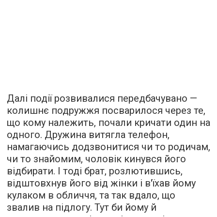
Далі події розвивалися передбачувано —
колишнє подружжя посварилося через те,
що кому належить, почали кричати один на
одного. Дружина витягла телефон,
намагаючись додзвонитися чи то родичам,
чи то знайомим, чоловік кинувся його
відбирати. І тоді брат, розлютившись,
відштовхнув його від жінки і в'їхав йому
кулаком в обличчя, та так вдало, що
звалив на підлогу. Тут би йому й