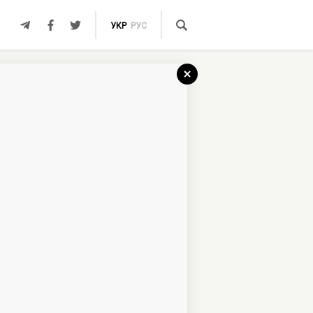
УКР
РУС