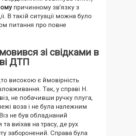
мому
причинному зв’язку з
ї. В такій ситуації можна було
ом питання про повне
мовився зі свідками в
аві ДТП
то високою є ймовірність
ловживання. Так, у справі Н.
 віз, не побачивши ручку плуга,
межі воза і не була належним
Віз не був обладнаний
та виїхав на трасу, де рух
ту заборонений. Справа була