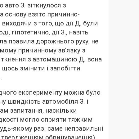
о авто З. зіткнулося з
а основу взято причинно-
 виходячи з того, що дії Д. були
, гіпотетично, дії З., навіть
а правила дорожнього руху, не
мому причинному зв’язку з
зіткнення з автомашиною Д. вона
 щось змінити і запобігти
.
дчого експерименту можна було
ну швидкість автомобіля З. і
ам запитання, наскільки
кості могло сприяти тяжким
будь-якому разі саме неправильні
ти твердженням обвинувачення)