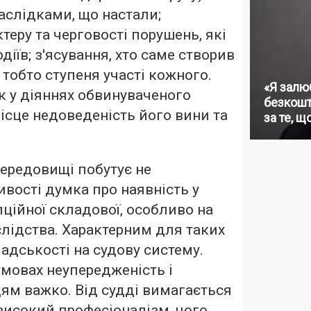
наслідками, що настали;
теру та черговості порушень, які
діїв; з'ясування, хто саме створив
 тобто ступеня участі кожного.
«Я залю
к у діяннях обвинуваченого
безкошт
місце недоведеність його вини та
за те, щ
ередовищі побутує не
вості думка про наявність у
ційної складової, особливо на
слідства. Характерним для таких
мадськості на судову систему.
умовах неупередженість і
дям важко. Від судді вимагається
високий професіоналізм, чого