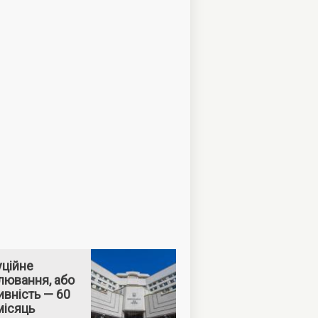
уційне
лювання, або
вність — 60
місяць