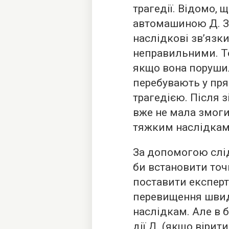
трагедії. Відомо, щ
автомашиною Д. З
наслідкові зв’язки
неправильними. Тоді
якщо вона порушил
перебувають у пря
трагедією. Після 
вже не мала змоги
тяжким наслідкам
За допомогою слі
би встановити точ
поставити експерт
перевищення швид
наслідкам. Але в 
дії Д. (якщо віри