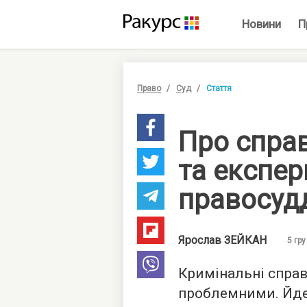
Новини
П
Право
Суд
Стаття
Про спра
та експе
правосуд
Ярослав
ЗЕЙКАН
5 гру
Кримінальні спра
проблемними. Йдет