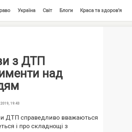
раво
Україна
Світ
Блоги
Краса та здоров'я
ви з ДТП
рименти над
дям
 2019, 19:43
ви ДТП справедливо вважаються
ься і про складнощі з