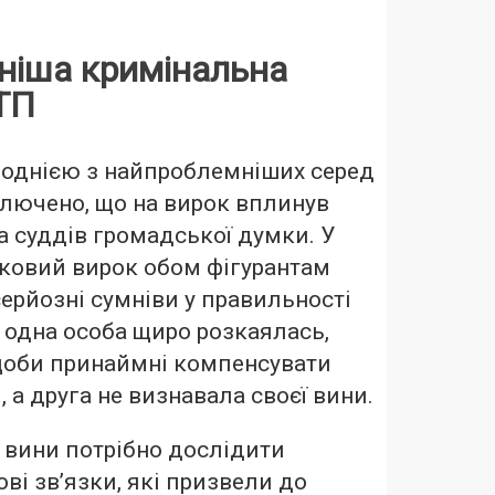
ніша кримінальна
ТП
є однією з найпроблемніших серед
лючено, що на вирок вплинув
на суддів громадської думки. У
аковий вирок обом фігурантам
ерйозні сумніви у правильності
е одна особа щиро розкаялась,
щоби принаймні компенсувати
, а друга не визнавала своєї вини.
 вини потрібно дослідити
ві зв’язки, які призвели до