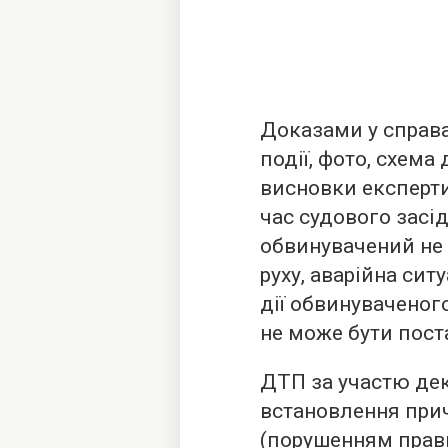
Доказами у справа
події, фото, схема
висновки експерти
час судового засі
обвинувачений не
руху, аварійна сит
дії обвинуваченог
не може бути пост
ДТП за участю дек
встановлення прич
(порушенням прав