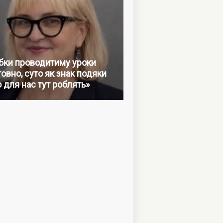
бки проводитиму уроки
овно, суто як знак подяки
о для нас тут роблять»