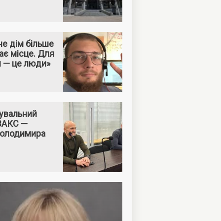
е дім більше
ає місце. Для
м — це люди»
увальний
 ВАКС —
Володимира