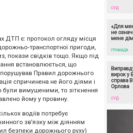
СУД
«Для мен
не означ
х ДТП є: протокол огляду місця
мене ді
 дорожньо-транспортної пригоди,
ГРОМАДА
з, покази свідків тощо. Якщо під
дання встановлюється, що
Виправд
 порушував Правил дорожнього
вирок у
справа 
уація спричинена не його діями і
Орлова
о були вимушеними, то зіткнення
авлено йому у провину.
СУД
ількох водіїв потребує
инного зв'язку між діянням
ил безпеки дорожнього руху)