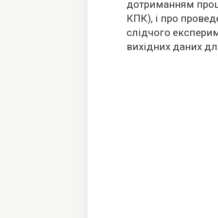
дотриманням проце
КПК), і про прове
слідчого експерим
вихідних даних дл