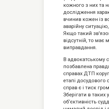
кожного з них та 
дослідження харак
вчинив кожен із во
аварійну ситуацію,
Якщо такий зв'язо
відсутній, то має 
виправдання.
В адвокатському с
позбавлена правди
справах ДТП коруп
етапі досудового 
справ є і тиск гро
Зберігати в таких 
об’єктивність суд
чималий досвід і 