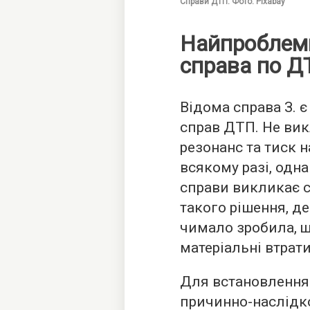
Справи ДТП. Фото: Pixabay
Найпроблем
справа по Д
Відома справа З. 
справ ДТП. Не вик
резонанс та тиск 
всякому разі, одн
справи викликає с
такого рішення, д
чимало зробила, 
матеріальні втрати
Для встановлення
причинно-наслідко