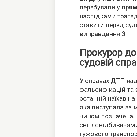
перебували у
пря
наслідками трагеді
ставити перед суд
виправдання З.
Прокурор до
судовій спр
У справах ДТП над
фальсифікацій та з
останній наїхав на
яка виступала за 
чином позначена. 
світловідбивачами 
гужового транспор