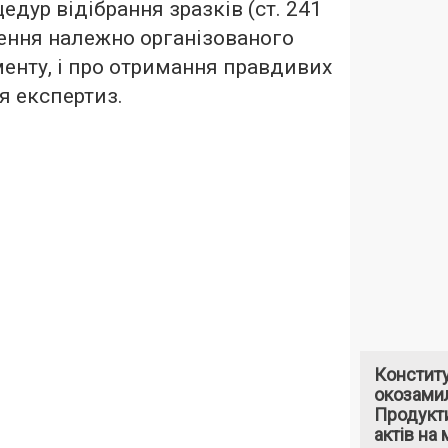
дур відібрання зразків (ст. 241
дення належно організованого
енту, і про отримання правдивих
я експертиз.
Констит
окозами
Продукти
актів на 