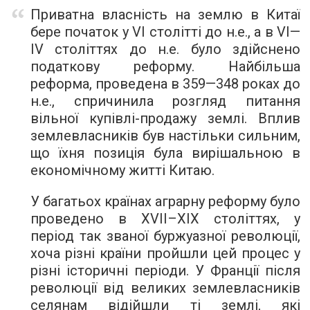
Приватна власність на землю в Китаї
бере початок у VI столітті до н.е., а в VI—
IV століттях до н.е. було здійснено
податкову реформу. Найбільша
реформа, проведена в 359—348 роках до
н.е., спричинила розгляд питання
вільної купівлі-продажу землі. Вплив
землевласників був настільки сильним,
що їхня позиція була вирішальною в
економічному житті Китаю.
У багатьох країнах аграрну реформу було
проведено в XVII–XIX століттях, у
період так званої буржуазної революції,
хоча різні країни пройшли цей процес у
різні історичні періоди. У Франції після
революції від великих землевласників
селянам відійшли ті землі, які