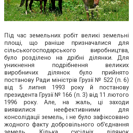
Під час земельних робіт великі земельні
площі, що раніше призначалися для
сільськогосподарського виробництва,
було розділено на дрібні ділянки. Для
уникнення подрібнення великих
виробничих ділянок було прийнято
постанову Ради міністрів Грузії № 522 (п. 6)
від 5 липня 1993 року й постанову
президента Грузії № 166 (п. 3) від 11 лютого
1996 року. Але, на жаль, ці заходи
виявилися неефективними для
консолідації земель, і не було зафіксовано
жодного факту добровільного об'єднання
земель. Кілька сусідніх ділянок