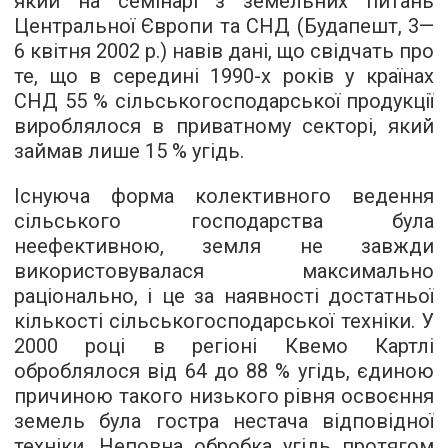
який на семінарі з земельних питань
Центральної Європи та СНД (Будапешт, 3—
6 квітня 2002 р.) навів дані, що свідчать про
те, що в середині 1990-х років у країнах
СНД 55 % сільськогосподарської продукції
вироблялося в приватному секторі, який
займав лише 15 % угідь.
Існуюча форма колективного ведення
сільського господарства була
неефективною, земля не завжди
використовувалася максимально
раціонально, і це за наявності достатньої
кількості сільськогосподарської техніки. У
2000 році в регіоні Квемо Картлі
оброблялося від 64 до 88 % угідь, єдиною
причиною такого низького рівня освоєння
земель була гостра нестача відповідної
техніки. Неповна обробка угідь протягом