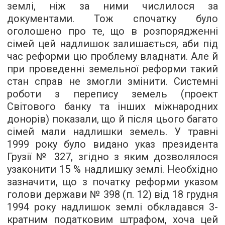
землі, ніж за ними числилося за
документами. Тож спочатку було
оголошено про те, що в розпорядженні
сімей цей надлишок залишається, аби під
час реформи цю проблему владнати. Але й
при проведенні земельної реформи такий
стан справ не змогли змінити. Системні
роботи з перепису земель (проект
Світового банку та інших міжнародних
донорів) показали, що й після цього багато
сімей мали надлишки земель. У травні
1999 року було видано указ президента
Грузії № 327, згідно з яким дозволялося
узаконити 15 % надлишку землі. Необхідно
зазначити, що з початку реформи указом
голови держави № 398 (п. 12) від 18 грудня
1994 року надлишок землі обкладався 3-
кратним податковим штрафом, хоча цей