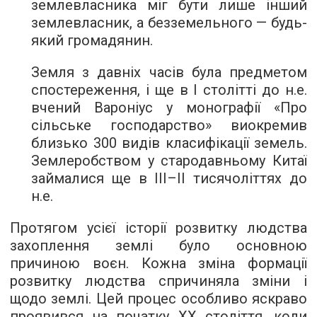
землевласника міг бути лише інший
землевласник, а безземельного — будь-
який громадянин.
Земля з давніх часів була предметом
спостереження, і ще в I столітті до н.е.
вчений Вароніус у монографії «Про
сільське господарство» виокремив
близько 300 видів класифікації земель.
Землеробством у стародавньому Китаї
займалися ще в III–II тисячоліттях до
н.е.
Протягом усієї історії розвитку людства
захоплення землі було основною
причиною воєн. Кожна зміна формації
розвитку людства спричиняла зміни і
щодо землі. Цей процес особливо яскраво
проявився на початку ХХ століття, коли