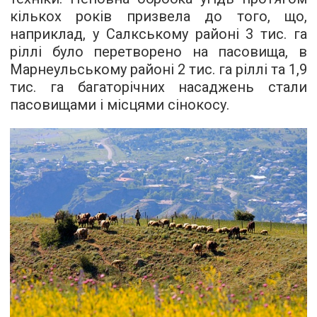
кількох років призвела до того, що,
наприклад, у Салкському районі 3 тис. га
ріллі було перетворено на пасовища, в
Марнеульському районі 2 тис. га ріллі та 1,9
тис. га багаторічних насаджень стали
пасовищами і місцями сінокосу.