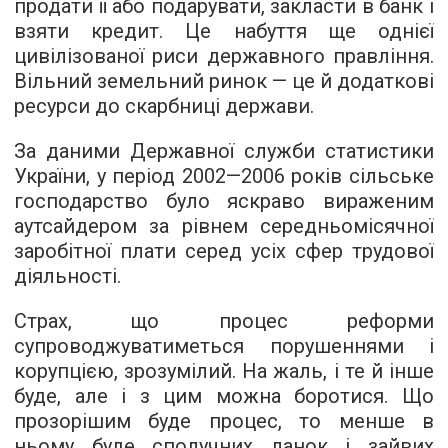
продати її або подарувати, закласти в банк і
взяти кредит. Це набуття ще однієї
цивілізованої риси державного правління.
Вільний земельний ринок — це й додаткові
ресурси до скарбниці держави.
За даними Державної служби статистики
України, у період 2002—2006 років сільське
господарство було яскраво вираженим
аутсайдером за рівнем середньомісячної
заробітної плати серед усіх сфер трудової
діяльності.
Страх, що процес реформи
супроводжуватиметься порушеннями і
корупцією, зрозумілий. На жаль, і те й інше
буде, але і з цим можна боротися. Що
прозорішим буде процес, то менше в
ньому буде сполучних ланок і зайвих