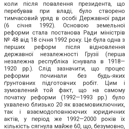
коли після повалення президента, що
перебував при владі, було створено
тимчасовий уряд в особі Державної ради
(6 січня 1992). Основою земельної
реформи стала постанова Ради міністрів
№ 48 від 18 січня 1992 року. Це була одна з
перших реформ після відновлення
державної незалежності Грузії (перша
незалежна республіка існувала в 1918—
1920 рр.). Слід зазначити, що процес
реформи починали без будь-яких
ґрунтовних підготовчих робіт. Цим і
зумовлений той факт, що на самому
початку реформи (1992—1993 рр.) було
ухвалено близько 20 як взаємовиключних,
так і взаємодоповнюючих юридичних
актів, у період же 1992—2000 років їх
кількість сягнула майже 60, що, безумовно,