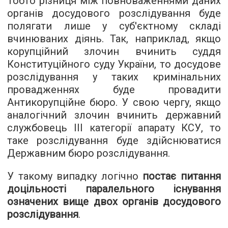
Тобто різниця між повноваженнями даних
органів досудового розслідування буде
полягати лише у суб'єктному складі
вчинюваних діянь. Так, наприклад, якщо
корупційний злочин вчинить суддя
Конституційного суду України, то досудове
розслідування у таких кримінальних
провадженнях буде провадити
Антикорупційне бюро. У свою чергу, якщо
аналогічний злочин вчинить державний
службовець III категорії апарату КСУ, то
таке розслідування буде здійснюватися
Державним бюро розслідування.
У такому випадку логічно
постає питання
доцільності паралельного існування
означених вище двох органів досудового
розслідування
.