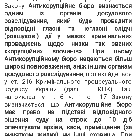
Закону
Антикорупційне бюро визнається
одним із органів досудового
розслідування, який буде провадити
відповідні гласні та негласні слідчі
(розшукові) дії у межах кримінальних
проваджень щодо низки так званих
«корупційних злочинів». При цьому
Антикорупційному бюро надаються більш
широкі повноваження, аніж іншим органам
досудового розслідування
, про які йдеться
у ст. 216 Кримінального процесуального
кодексу України (далі — КПК). Так,
наприклад, у п. 6 ч. 1 ст. 17 Закону
визначається, що
Антикорупційне бюро
має право на підставі відповідного
рішення суду на строк до 10 діб
опечатувати архіви, каси, приміщення (за
винятком жилих) чи інші сховища. При