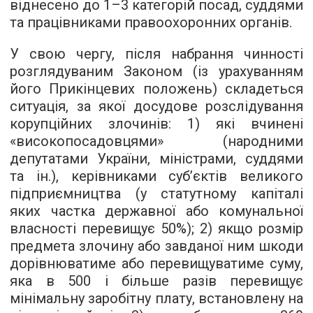
віднесено до 1–3 категорій посад, суддями
та працівниками правоохоронних органів.
У свою чергу, після набрання чинності
розглядуваним Законом (із урахуванням
його Прикінцевих положень) складеться
ситуація, за якої досудове розслідування
корупційних злочинів: 1) які вчинені
«високопосадовцями» (народними
депутатами України, міністрами, суддями
та ін.), керівниками суб’єктів великого
підприємництва (у статутному капіталі
яких частка державної або комунальної
власності перевищує 50%); 2) якщо розмір
предмета злочину або завданої ним шкоди
дорівнюватиме або перевищуватиме суму,
яка в 500 і більше разів перевищує
мінімальну заробітну плату, встановлену на