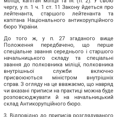
міліції, капітан міліції та ін. (п. 2). У свою
чергу, у п. 1 ч. 1 ст. 11 Закону йдеться про
лейтенанта, старшого лейтенанта та
капітана Національного антикорупційного
бюро України.
До того ж, у п. 27 згаданого вище
Положення передбачено, що перше
спеціальне звання середнього і старшого
начальницького складу та спеціальні
звання до полковника міліції, полковника
внутрішньої служби включно
присвоюються міністром внутрішніх
справ. З огляду на це вважаємо, що навряд
чи вказані приписи на практиці можна буде
розповсюджувати й на начальницький
склад Антикорупційного бюро.
3. Відповідно до приписів розглядуваного