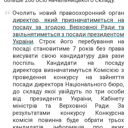
більше 200 осіб начальницького складу.
Очолить новий правоохоронний орган
директор, який призначатиметься на
посаду за згодою Верховної Ради та
звільнятиметься з посади президентом
України
. Строк його перебування на
посаді становитиме 7 років без права
висувати свою кандидатуру два рази
поспіль. Кандидати на посаду
директора визначатимуться Комісією з
проведення конкурсу на зайняття
посади директора Національного бюро,
до складу якої увійдуть по три особи
від президента України, Кабінету
міністрів та Верховної Ради. За
результатами конкурсу Конкурсна
комісія повинна буде обрати трьох
кандидатів, інформація про яких