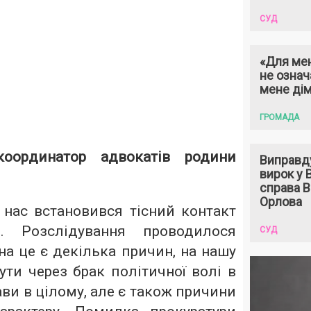
СУД
«Для мен
не означ
мене ді
ГРОМАДА
координатор адвокатів родини
Виправд
вирок у
справа 
Орлова
 нас встановився тісний контакт
. Розслідування проводилося
СУД
на це є декілька причин, на нашу
ти через брак політичної волі в
ви в цілому, але є також причини