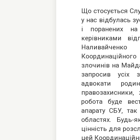
Що стосується Слу
у нас відбулась зу
і поранених н
керівниками відп
Наливайченк
Координаційного 
злочинів на Майда
запросив усіх з
адвокати роди
правозахисники, 
робота буде вес
апарату СБУ, так
областях. Будь-
цінність для розс
цей Координаційн