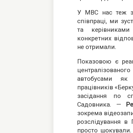
У МВС нас теж з
співпраці, ми зу
та керівниками
конкретних відпо
не отримали.
Показовою є реа
централізован
автобусами як 
працівників «Берк
засідання по сп
Садовника. —
Р
зокрема відеозап
розслідування в 
просто шокували.