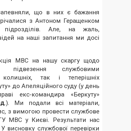
апевняли, що в них є бажання
стрічалися з Антоном Геращенком
 підрозділів. Але, на жаль,
відей на наші запитання ми досі
кція МВС на нашу скаргу щодо
ого підвезення службовими
колишніх, так і теперішніх
уту» до Апеляційного суду (у день
раві екс-командира «Беркуту»
ед
.). Ми подали всі матеріали,
ис, з вимогою провести службове
ГУ МВС у Києві. Результати нас
 У висновку службової перевірки