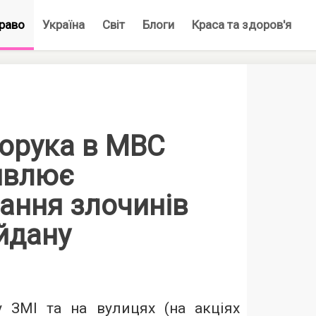
раво
Україна
Світ
Блоги
Краса та здоров'я
порука в МВС
ивлює
ання злочинів
йдану
 ЗМІ та на вулицях (на акціях