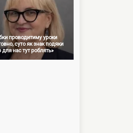
бки проводитиму уроки
овно, суто як знак подяки
о для нас тут роблять»