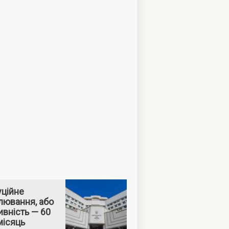
уційне
лювання, або
вність — 60
місяць