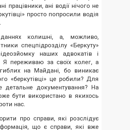
ні працівники, ані водії нічого не
ркутівці» просто попросили водія
.
іданнях колишні, а, можливо,
ітники спецпідрозділу «Беркуту»
ідеозйомку наших адвокатів і
. Я переживаю за своїх колег, а
гиблих на Майдані, бо виникає
ого «беркутівці» це робили? Для
е детальне документування? На
же бути використано в якихось
роти нас.
орити про справи, які розслідує
формація, що є справи, які вже