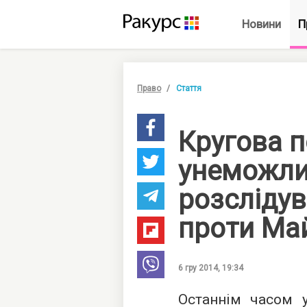
Новини
П
Право
Стаття
Кругова 
унеможл
розслідув
проти Ма
6 гру 2014, 19:34
Останнім часом у