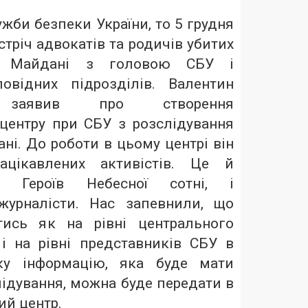
жби безпеки України, то 5 грудня
стріч адвокатів та родичів убитих
а Майдані з головою СБУ і
овідних підрозділів. Валентин
о заявив про створення
центру при СБУ з розслідування
ні. До роботи в цьому центрі він
ацікавлених активістів. Це й
н Героїв Небесної сотні, і
журналісти. Нас запевнили, що
тись як на рівні центрального
 і на рівні представників СБУ в
яку інформацію, яка буде мати
лідування, можна буде передати в
ий центр.