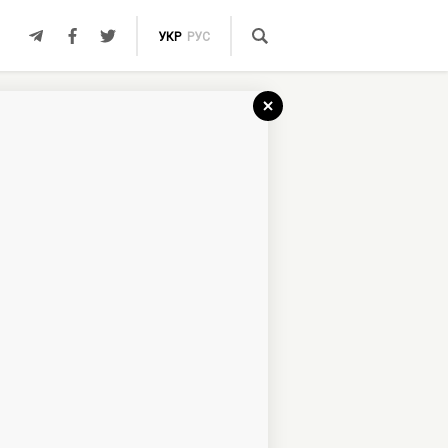
УКР
РУС