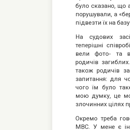
було сказано, що а
порушували, а «бе
підвезти їх на базу
На судових зас
теперішні співроб
вели фото- та в
родичів загиблих
також родичів за
запитання: для ч
чого їм було так
мою думку, це мо
злочинних цілях п
Окремо треба гов
МВС. У мене є ін