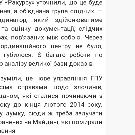
 «Ракурсу» уточнили, що це буде
ння, а об'єднана група слідчих. —
рдинатор, який здійснюватиме
та оцінку документації, слідчих
вах, пов'язаних між собою. Через
ординаційного центру не було,
ї губилося. Є багато роботи по
о аналізу великої бази доказів.
зуміли, це нове управління ГПУ
сіма справами щодо злочинів,
даном, які сталися починаючи з
оку до кінця лютого 2014 року.
шу думку, сюди ж треба залучати
ранених на Майдані, які помирали
вання.