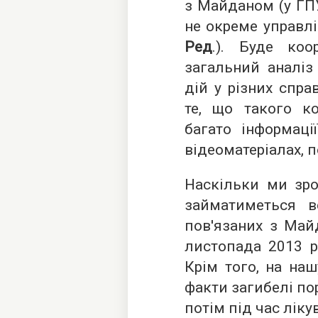
з Майданом (у ГПУ
не окреме управлі
Ред
.). Буде коо
загальний аналіз 
дій у різних спра
те, що такого ко
багато інформаці
відеоматеріалах, п
Наскільки ми зро
займатиметься в
пов'язаних з Май
листопада 2013 р
Крім того, на на
факти загибелі по
потім під час ліку