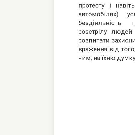
протесту і навіт
автомобілях) 
бездіяльність 
розстрілу людей
розпитати захисник
враження від того
чим, на їхню думк