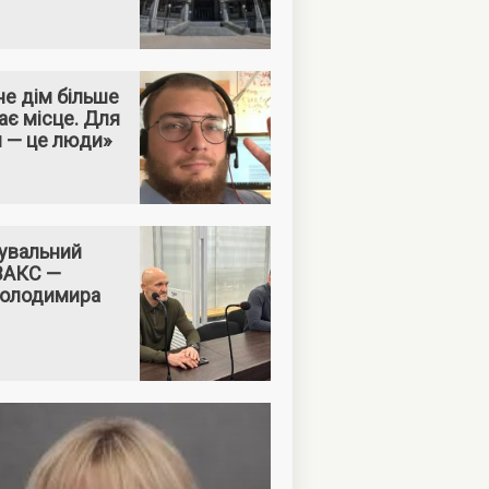
е дім більше
ає місце. Для
м — це люди»
увальний
 ВАКС —
Володимира