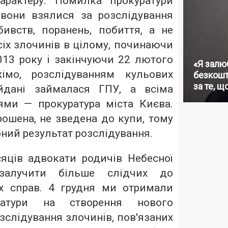
характеру. Помилка прокуратури
вони взялися за розслідування
бивств, поранень, побиття, а не
іх злочинів в цілому, починаючи
013 року і закінчуючи 22 лютого
«Я залю
імо, розслідуванням кульових
безкошт
за те, щ
йдані займалася ГПУ, а всіма
ми — прокуратура міста Києва.
ошена, не зведена до купи, тому
ний результат розслідування.
яців адвокати родичів Небесної
залучити більше слідчих до
х справ. 4 грудня ми отримали
ратури на створення нового
зслідування злочинів, пов'язаних