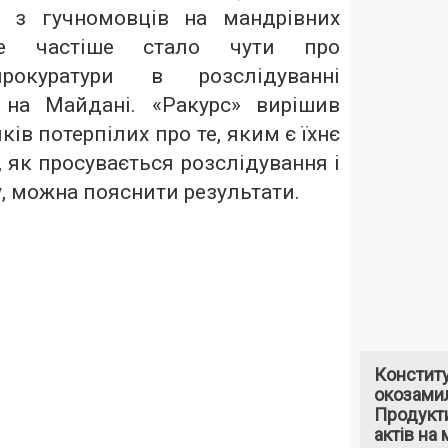
ь з гучномовців на мандрівних
усе частіше стало чути про
прокуратури в розслідуванні
 на Майдані. «Ракурс» вирішив
ів потерпілих про те, яким є їхнє
, як просувається розслідування і
у, можна пояснити результати.
Констит
окозами
Продукти
актів на 