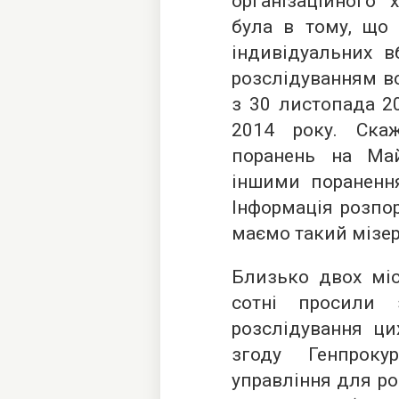
організаційного 
була в тому, що 
індивідуальних в
розслідуванням вс
з 30 листопада 2
2014 року. Скаж
поранень на Ма
іншими поранення
Інформація розпор
маємо такий мізер
Близько двох міс
сотні просили 
розслідування ци
згоду Генпроку
управління для ро