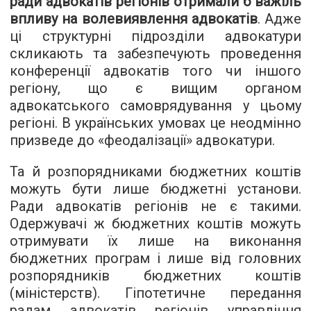
ради адвокатів регіонів отримали б важіль
впливу на волевиявлення адвокатів
. Адже
ці структурні підрозділи адвокатури
скликають та забезпечують проведення
конференції адвокатів того чи іншого
регіону, що є вищим органом
адвокатського самоврядування у цьому
регіоні. В українських умовах це неодмінно
призведе до «феодалізації» адвокатури.
Та й розпорядниками бюджетних коштів
можуть бути лише бюджетні установи.
Ради адвокатів регіонів не є такими.
Одержувачі ж бюджетних коштів можуть
отримувати їх лише на виконання
бюджетних програм і лише від головних
розпорядників бюджетних коштів
(міністерств). Гіпотетичне передання
радам адвокатів регіонів управління