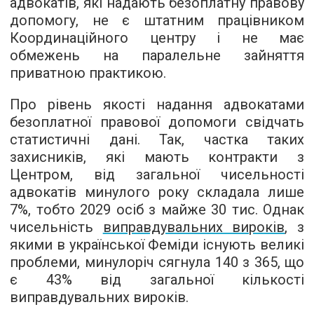
адвокатів, які надають безоплатну правову
допомогу, не є штатним працівником
Координаційного центру і не має
обмежень на паралельне зайняття
приватною практикою.
Про рівень якості надання адвокатами
безоплатної правової допомоги свідчать
статистичні дані. Так, частка таких
захисників, які мають контракти з
Центром, від загальної чисельності
адвокатів минулого року складала лише
7%, тобто 2029 осіб з майже 30 тис. Однак
чисельність
виправдувальних вироків
, з
якими в української Феміди існують великі
проблеми, минулоріч сягнула 140 з 365, що
є 43% від загальної кількості
виправдувальних вироків.