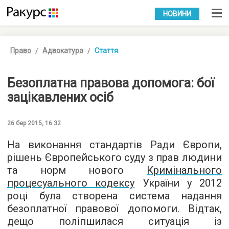
УКР
РУС
НОВИНИ
Право
Адвокатура
Стаття
Безоплатна правова допомога: бої
зацікавлених осіб
26 бер 2015, 16:32
На виконання стандартів Ради Європи,
рішень Європейського суду з прав людини
та норм нового
Кримінального
процесуального кодексу
України у 2012
році була створена система надання
безоплатної правової допомоги. Відтак,
дещо поліпшилася ситуація із