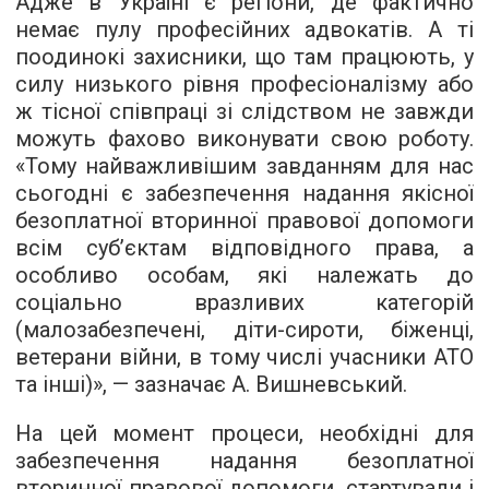
Адже в Україні є регіони, де фактично
немає пулу професійних адвокатів. А ті
поодинокі захисники, що там працюють, у
силу низького рівня професіоналізму або
ж тісної співпраці зі слідством не завжди
можуть фахово виконувати свою роботу.
«Тому найважливішим завданням для нас
сьогодні є забезпечення надання якісної
безоплатної вторинної правової допомоги
всім суб’єктам відповідного права, а
особливо особам, які належать до
соціально вразливих категорій
(малозабезпечені, діти-сироти, біженці,
ветерани війни, в тому числі учасники АТО
та інші)», — зазначає А. Вишневський.
На цей момент процеси, необхідні для
забезпечення надання безоплатної
вторинної правової допомоги, стартували і