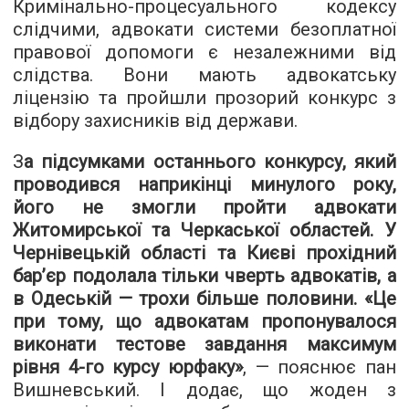
Кримінально-процесуального кодексу
слідчими, адвокати системи безоплатної
правової допомоги є незалежними від
слідства. Вони мають адвокатську
ліцензію та пройшли прозорий конкурс з
відбору захисників від держави.
З
а підсумками останнього конкурсу, який
проводився наприкінці минулого року,
його не змогли пройти адвокати
Житомирської та Черкаської областей. У
Чернівецькій області та Києві прохідний
бар’єр подолала тільки чверть адвокатів, а
в Одеській — трохи більше половини. «Це
при тому, що адвокатам пропонувалося
виконати тестове завдання максимум
рівня 4-го курсу юрфаку»
, — пояснює пан
Вишневський. І додає, що жоден з