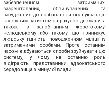
забезпеченням затриманих,
заарештованих, обвинувачених та
засуджених до позбавлення волі українців
належним захистом за рахунок держави, а
також із запобіганням жорстокому,
нелюдському або такому, що принижує
людську гідність, поводженням міліції із
затриманими особами. Проте останнім
часом відбуваються спроби зруйнувати цю
систему, у чому не останню роль
відіграють представники адвокатського
середовища з минулої влади.