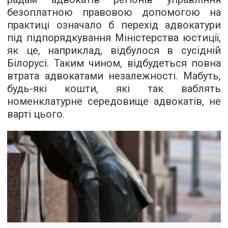
безоплатною правовою допомогою на
практиці означало б перехід адвокатури
під підпорядкування Міністерства юстиції,
як це, наприклад,
відбулося
в сусідній
Білорусі. Таким чином, відбудеться повна
втрата адвокатами незалежності. Мабуть,
будь-які кошти, які так ваблять
номенклатурне середовище адвокатів, не
варті цього.