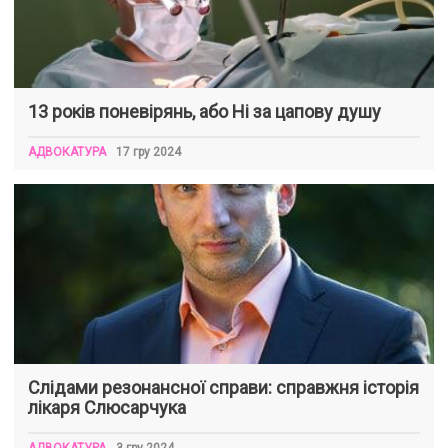
13 років поневірянь, або Ні за цапову душу
АДВОКАТУРА
17 гру 2024
Слідами резонансної справи: справжня історія
лікаря Слюсарчука
АДВОКАТУРА
3 гру 2024