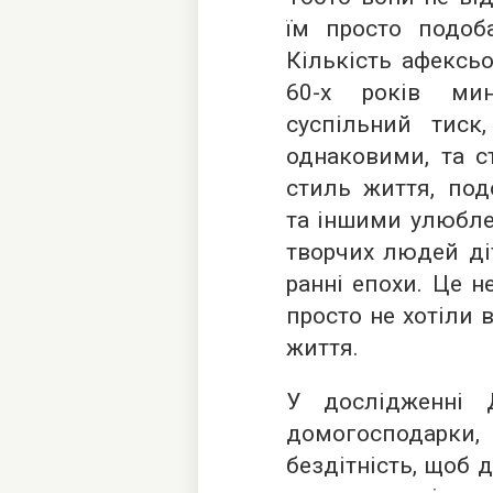
їм просто подоба
Кількість афексь
60-х років мин
суспільний тиск
однаковими, та с
стиль життя, под
та іншими улюблен
творчих людей діт
ранні епохи. Це н
просто не хотіли в
життя.
У дослідженні 
домогосподарки,
бездітність, щоб 