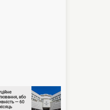
уційне
лювання, або
вність — 60
місяць