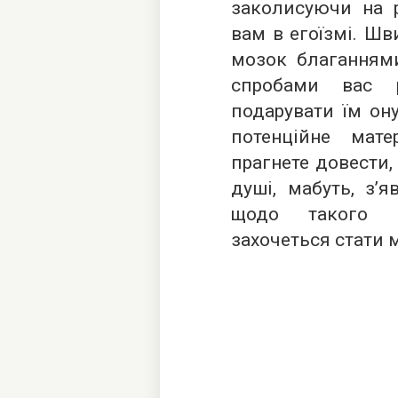
заколисуючи на р
вам в егоїзмі. Шв
мозок благаннями
спробами вас р
подарувати їм ону
потенційне мат
прагнете довести,
душі, мабуть, з’
щодо такого в
захочеться стати 