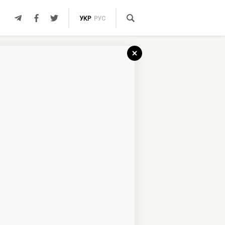
УКР
РУС