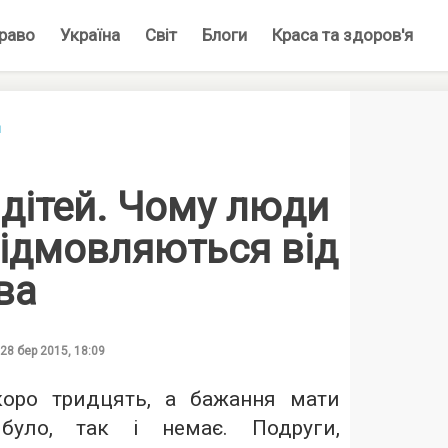
раво
Україна
Світ
Блоги
Краса та здоров'я
я
д дітей. Чому люди
відмовляються від
ва
28 бер 2015, 18:09
оро тридцять, а бажання мати
уло, так і немає. Подруги,