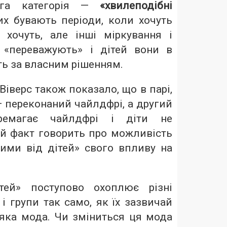
уга категорія —
«хвилеподібні
их бувають періоди, коли хочуть
е хочуть, але інші міркування і
 «переважують» і дітей вони в
ть за власним рішенням.
іверс також показало, що в парі,
— переконаний чайлдфрі, а другий
еремагає чайлдфрі і діти не
й факт говорить про можливість
ими від дітей» свого впливу на
тей» поступово охоплює різні
 і групи так само, як їх зазвичай
-яка мода. Чи зміниться ця мода