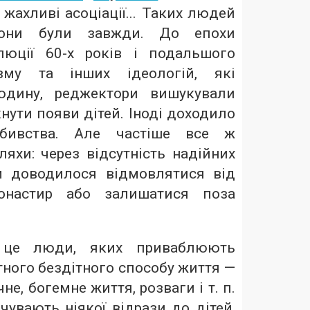
жахливі асоціації... Таких людей
вони були завжди. До епохи
люції 60-х років і подальшого
ізму та інших ідеологій, які
юдину, реджектори вишукували
кнути появи дітей. Іноді доходило
вбивства. Але частіше все ж
яхи: через відсутність надійних
м доводилося відмовлятися від
онастир або залишатися поза
е люди, яких приваблюють
ного бездітного способу життя —
чне, богемне життя, розваги і т. п.
чувають ніякої відрази до дітей,