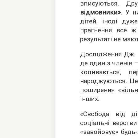
вписуються. Др
відмовники»
. У н
дітей, іноді дуж
прагнення все ж
результаті не маю
Дослідження Дж. В
де один з членів 
коливається, п
народжуються. Це
поширення «вільн
інших.
«Свобода від ді
соціальні верстви
«завойовує» будь