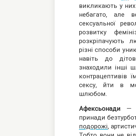
викликають у них 
небагато, але 
сексуальної рево
розвитку фемін
розкріпачують л
різні способи уни
навіть до діто
знаходили інші шл
контрацептивів ї
сексу, йти в м
шлюбом.
Афексьонади
— ц
принади безтурбот
подорожі
, артисти
Тобто вони не від