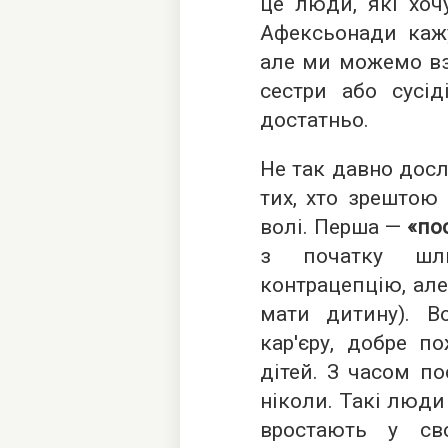
це люди, які хоч
Афексьонади кажу
але ми можемо взя
сестри або сусід
достатньо.
Не так давно досл
тих, хто зрештою
волі. Перша —
«по
з початку шлюб
контрацепцію, але
мати дитину). В
кар'єру, добре п
дітей. З часом по
ніколи. Такі люди
вростають у с