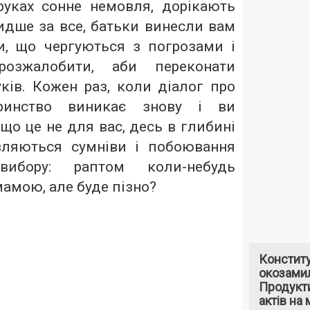
уках сонне немовля, дорікають
идше за все, батьки винесли вам
, що чергуються з погрозами і
озжалобити, аби переконати
ків. Кожен раз, коли діалог про
еринство виникає знову і ви
 що це не для вас, десь в глибині
являються сумніви і побоювання
ибору: раптом коли-небудь
мамою, але буде пізно?
Констит
окозами
Продукти
актів на 