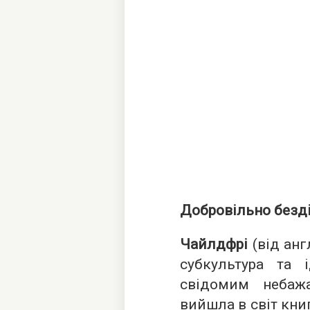
Добровільно безді
Чайлдфрі
(від англ
субкультура та і
свідомим небаж
вийшла в світ кни