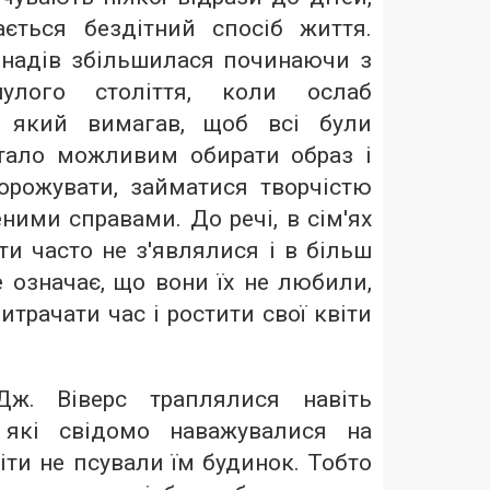
ється бездітний спосіб життя.
онадів збільшилася починаючи з
улого століття, коли ослаб
, який вимагав, щоб всі були
тало можливим обирати образ і
орожувати, займатися творчістю
ими справами. До речі, в сім'ях
и часто не з'являлися і в більш
е означає, що вони їх не любили,
итрачати час і ростити свої квіти
Дж. Віверс траплялися навіть
 які свідомо наважувалися на
діти не псували їм будинок. Тобто