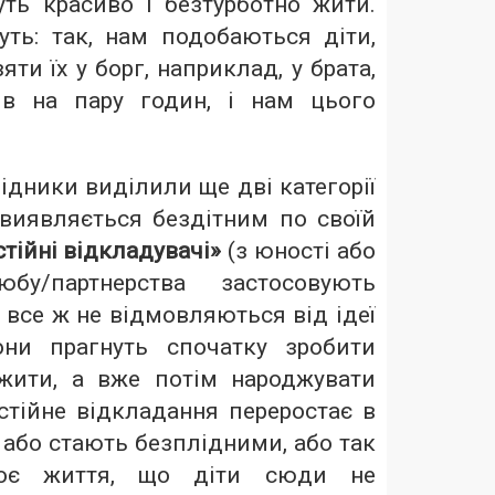
уть красиво і безтурботно жити.
ть: так, нам подобаються діти,
ти їх у борг, наприклад, у брата,
ів на пару годин, і нам цього
ідники виділили ще дві категорії
 виявляється бездітним по своїй
стійні відкладувачі»
(з юності або
у/партнерства застосовують
 все ж не відмовляються від ідеї
они прагнуть спочатку зробити
ожити, а вже потім народжувати
стійне відкладання переростає в
 або стають безплідними, або так
воє життя, що діти сюди не