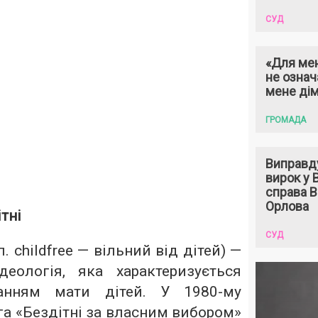
СУД
«Для мен
не означ
мене ді
ГРОМАДА
Виправд
вирок у
справа 
Орлова
тні
СУД
. сhildfree — вільний від дітей) —
деологія, яка характеризується
анням мати дітей. У 1980-му
га «Бездітні за власним вибором»