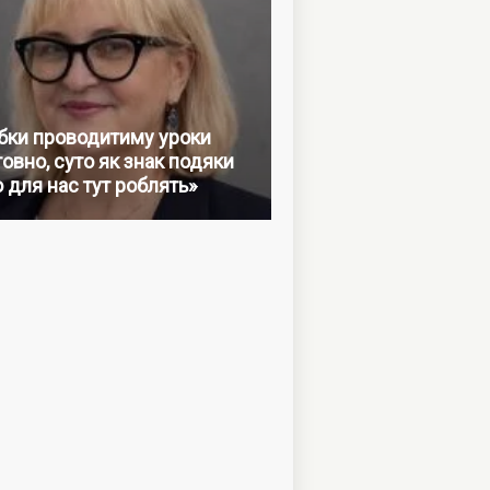
бки проводитиму уроки
овно, суто як знак подяки
о для нас тут роблять»