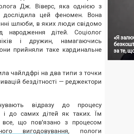
олога Дж. Віверс, яка однією з
 дослідила цей феномен. Вона
конні шлюби, в яких люди свідомо
д народження дітей. Соціолог
«Я залю
віків і дружин, намагаючись
безкошт
вони прийняли таке кардинальне
за те, щ
ила чайлдфрі на два типи з точки
ивацій бездітності — реджектори
увають відразу до процесу
 і до самих дітей як таких. Їм
 все, що пов'язано з процесом
дного вигодовування
, пологи