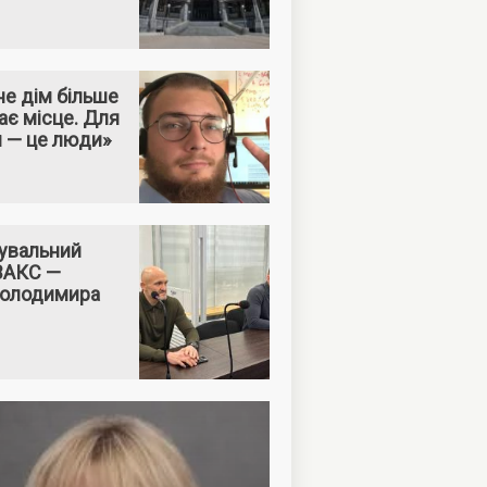
е дім більше
ає місце. Для
м — це люди»
увальний
 ВАКС —
Володимира