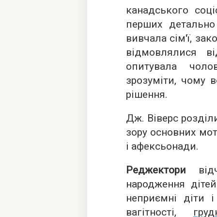
канадського соці
перших детально
вивчала сім'ї, за
відмовлялися ві
опитувала чоло
зрозуміти, чому 
рішення.
Дж. Віверс розділ
зору основних мот
і афексьонади.
Реджектори
відч
народження дітей
неприємні діти і
вагітності,
гру