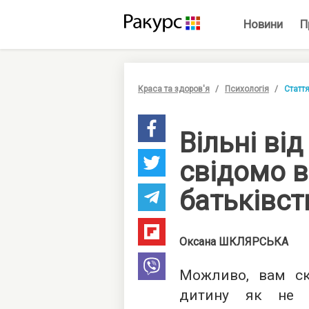
Новини
П
Краса та здоров'я
Психологія
Статт
Вільні ві
свідомо 
батьківст
Оксана
ШКЛЯРСЬКА
Можливо, вам ск
дитину як не б