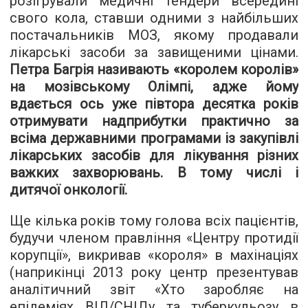
розігрували медичні тендери всередині
свого кола, ставши одними з найбільших
постачальників МОЗ, якому продавали
лікарські засоби за завищеними цінами.
Петра Багрія називають «королем королів»
на мозівському Олімпі, адже йому
вдається ось уже півтора десятка років
отримувати надприбутки практично за
всіма державними програмами із закупівлі
лікарських засобів для лікування різних
важких захворювань. В тому числі і
дитячої онкології.
Ще кілька років тому голова всіх пацієнтів,
будучи членом правління «Центру протидії
корупції», викривав «короля» в махінаціях
(наприкінці 2013 року центр презентував
аналітичний звіт «Хто заробляє на
епідеміях ВІЛ/СНІДу та туберкульозу в