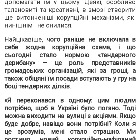
допомагати їм у цьому. Деякі, особливо
талановиті та креативні, в змозі створити
ще витонченіші корупційні механізми, які
нинішнім і не снилися.
Найцікавіше,
чого раніше не включала в
себе жодна корупційна схема, і що
сьогодні стало нормою «тендерного
дерибану» — це роль представників
громадських організацій, які за гроші, а
також обіцяні їм посади вступають у гру на
боці тендерних ділків
.
«Я переконався в одному: цим людям
потрібно, щоб в Україні було погано. Тоді
можна виходити на вулиці з акціями. Якщо
буде добре, навіщо вони потрібні? Коли я
це зрозумів, мені стало страшно. Ми
ростимо новий корупційно-мафіозний