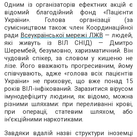
Одним із організаторів ефектних акцій є
відомий благодійний фонд «Пацієнти
України». Голова організації (за
сумісництвом також член Координаційної
ради
Всеукраїнської мережі ЛЖВ
— людей,
які живуть із ВІЛ СНІД) — Дмитро
Шерембей, безумовно, харизматичний. Він
чудовий спікер, за словом у кишеню не
лізе. Його вважають прогресивним, йому
співчувають, адже «голова всіх пацієнтів
України» не приховує, що вже понад 15
років ВІЛ-інфікований. Заразитися вірусом
імунодефіциту людини, як відомо, можна
різними шляхами: при переливанні крові,
при операції, статевим шляхом, або
ін'єкційними наркотиками.
Завдяки вдалій назві структури іноземці