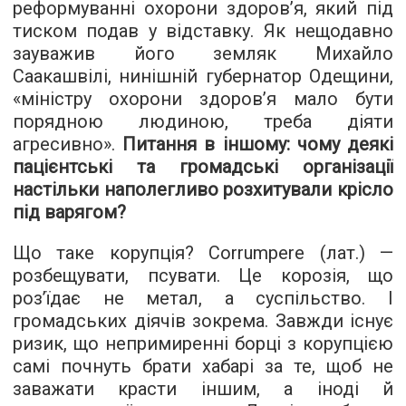
реформуванні охорони здоров’я, який під
тиском подав у відставку. Як нещодавно
зауважив його земляк Михайло
Саакашвілі, нинішній губернатор Одещини,
«міністру охорони здоров’я мало бути
порядною людиною, треба діяти
агресивно».
Питання в іншому: чому деякі
пацієнтські та громадські організації
настільки наполегливо розхитували крісло
під варягом?
Що таке корупція? Сorrumpere (лат.) —
розбещувати, псувати. Це корозія, що
роз’їдає не метал, а суспільство. І
громадських діячів зокрема. Завжди існує
ризик, що непримиренні борці з корупцією
самі почнуть брати хабарі за те, щоб не
заважати красти іншим, а іноді й