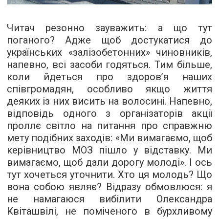
Читач резонно зауважить: а що тут
поганого? Адже щоб достукатися до
українських «залізобетонних» чиновників,
напевно, всі засоби годяться. Тим більше,
коли йдеться про здоров’я наших
співгромадян, особливо якщо життя
деяких із них висить на волосині. Напевно,
відповідь одного з організаторів акції
проллє світло на питання про справжню
мету подібних заходів: «Ми вимагаємо, щоб
керівництво МОЗ пішло у відставку. Ми
вимагаємо, щоб дали дорогу молоді». І ось
тут хочеться уточнити. Хто ця молодь? Що
вона собою являє? Відразу обмовлюся: я
не намагаюся вибілити Олександра
Квіташвілі, не поміченого в бурхливому