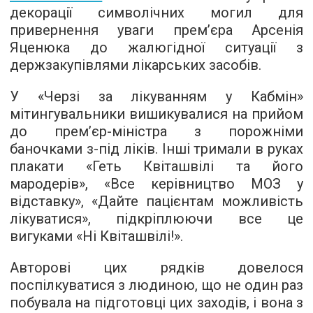
декорації символічних могил для
привернення уваги прем’єра Арсенія
Яценюка до жалюгідної ситуації з
держзакупівлями лікарських засобів.
У «Черзі за лікуванням у Кабмін»
мітингувальники вишикувалися на прийом
до прем’єр-міністра з порожніми
баночками з-під ліків. Інші тримали в руках
плакати «Геть Квіташвілі та його
мародерів», «Все керівництво МОЗ у
відставку», «Дайте пацієнтам можливість
лікуватися», підкріплюючи все це
вигуками «Ні Квіташвілі!».
Авторові цих рядків довелося
поспілкуватися з людиною, що не один раз
побувала на підготовці цих заходів, і вона з