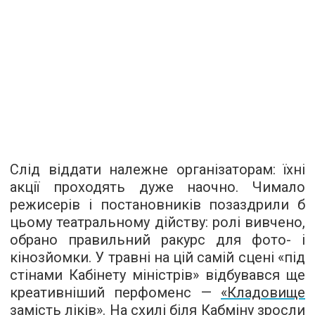
Слід віддати належне організаторам: їхні
акції проходять дуже наочно. Чимало
режисерів і постановників позаздрили б
цьому театральному дійству: ролі вивчено,
обрано правильний ракурс для фото- і
кінозйомки. У травні на цій самій сцені «під
стінами Кабінету міністрів» відбувався ще
креативніший перфоменс —
«Кладовище
замість ліків»
. На схилі біля Кабміну зросли