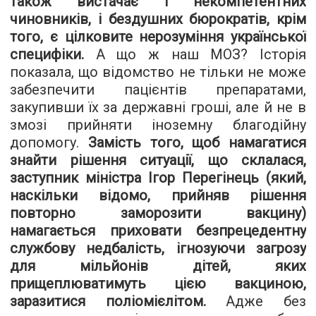
також вистачає і некомпетентних
чиновників, і бездушних бюрократів, крім
того, є цілковите нерозуміння української
специфіки.
А що ж наш МОЗ? Історія
показала, що відомство не тільки не може
забезпечити пацієнтів препаратами,
закупивши їх за державні гроші, але й не в
змозі прийняти іноземну благодійну
допомогу.
Замість того, щоб намагатися
знайти рішення ситуації, що склалася,
заступник міністра Ігор Перегінець (який,
наскільки відомо, прийняв рішення
повторно заморозити вакцину)
намагається приховати безпрецедентну
службову недбалість, ігнозуючи загрозу
для мільйонів дітей, яких
прищеплюватимуть цією вакциною,
заразитися поліомієлітом.
Адже без