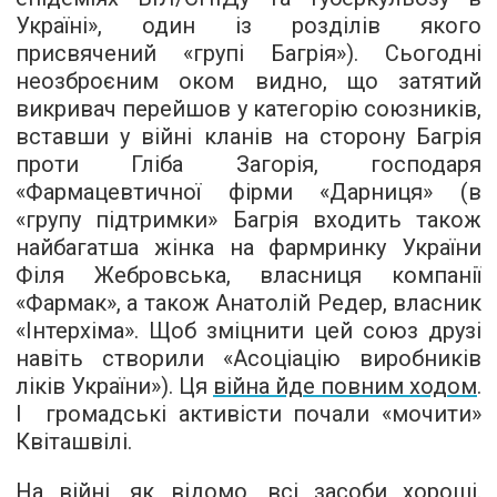
Україні», один із розділів якого
присвячений «групі Багрія»). Сьогодні
неозброєним оком видно, що затятий
викривач перейшов у категорію союзників,
вставши у війні кланів на сторону Багрія
проти Гліба Загорія, господаря
«Фармацевтичної фірми «Дарниця» (в
«групу підтримки» Багрія входить також
найбагатша жінка на фармринку України
Філя Жебровська, власниця компанії
«Фармак», а також Анатолій Редер, власник
«Інтерхіма». Щоб зміцнити цей союз друзі
навіть створили «Асоціацію виробників
ліків України»). Ця
війна йде повним ходом
.
І громадські активісти почали «мочити»
Квіташвілі.
На війні, як відомо, всі засоби хороші.