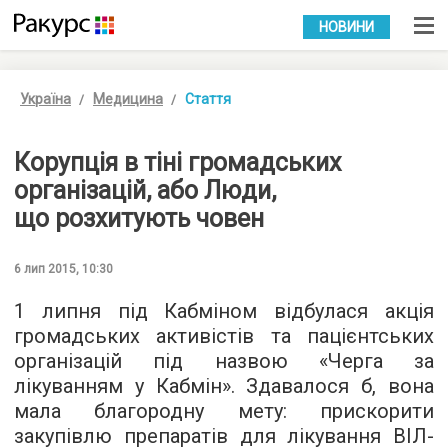
УКР
РУС
НОВИНИ
Україна
Медицина
Стаття
Корупція в тіні громадських
організацій, або Люди,
що розхитують човен
6 лип 2015, 10:30
1 липня під Кабміном відбулася акція
громадських активістів та пацієнтських
організацій під назвою «Черга за
лікуванням у Кабмін». Здавалося б, вона
мала благородну мету: прискорити
закупівлю препаратів для лікування ВІЛ-