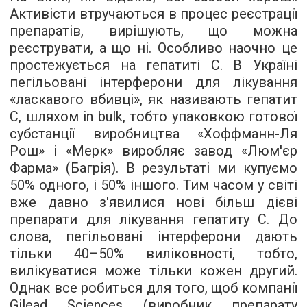
Активісти втручаються в процес реєстрації
препаратів, вирішують, що можна
реєструвати, а що ні. Особливо наочно це
простежується на гепатиті С. В Україні
пегільовані інтерферони для лікування
«ласкавого вбивці», як називають гепатит
С, шляхом in bulk, тобто упаковкою готової
субстанції виробництва «Хоффманн-Ля
Рош» і «Мерк» виробляє завод «Люм'єр
Фарма» (Багрія). В результаті ми купуємо
50% одного, і 50% іншого. Тим часом у світі
вже давно з'явилися нові більш дієві
препарати для лікування гепатиту С. До
слова, пегільовані інтерферони дають
тільки 40–50% виліковності, тобто,
вилікуватися може тільки кожен другий.
Однак все робиться для того, щоб компанії
Gilead Sciences (виробник препарату