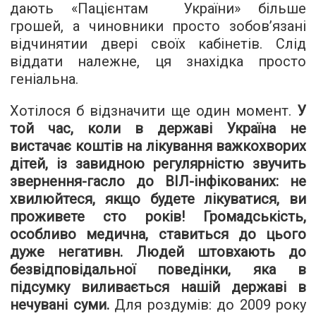
дають «
Пацієнтам
України
» більше
грошей, а чиновники просто зобов’язані
відчинятии двері своїх кабінетів. Слід
віддати належне, ця знахідка просто
геніальна.
Хотілося б відзначити ще один момент.
У
той час, коли в державі Україна не
вистачає коштів на лікування важкохворих
дітей, із завидною регулярністю звучить
звернення-гасло до ВІЛ-інфікованих: не
хвилюйтеся, якщо будете лікуватися, ви
проживете сто років! Громадськість,
особливо медична, ставиться до цього
дуже негативн. Людей штовхають до
безвідповідальної поведінки, яка в
підсумку виливається нашій державі в
нечувані суми.
Для роздумів: до 2009 року