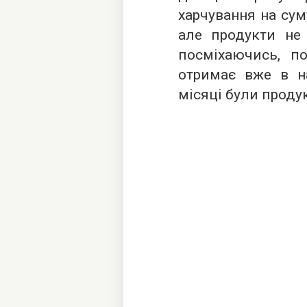
харчування на суму
але продукти не 
посміхаючись, по
отримає вже в на
місяці були продук