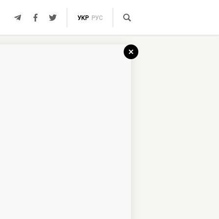
УКР
РУС