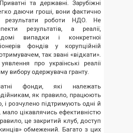
Приватні та державні. Зарубіжні
егко даючи гроші, вони фактично
 результати роботи НДО. Не
спекти результатів, а реалії,
Відомі випадки і конкретної
ціонерів фондів у корупційній
отримувачем, так звані «відкати».
 уявлення про українські реалії
му вибору одержувача гранту.
иватні фонди, які належать
одійникам, як правило, працюють
, і розчулено підтримують одні й
, мало цікавлячись ефективністю
правило, це закритий клуб, доступ
жинців» обмежений. Багато з цих