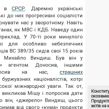
 і в
СРСР
. Даремно українські
кі до них прогресивні соціалісти
нувати нас у зворотному. Навіть
рганах, як МВС і КДБ. Наведу один
риклад. У 70-ті роки минулого
орі для особливо небезпечних
ів ВС 389/35 сидів свої 15 років
с Михайло Виндиш. Був він у
а» агентом. Доносив, іншими
оносив на нас,
страшних
буржуазних націоналістів, котрі
окої міжнародної уваги. Так от,
Констит
» викликав Мішу і попросив дати
окозами
о він, «джерело» Виндиш, цього
Продукти
актів на 
римав від свого «кума» продукти