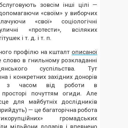
бслуговують зовсім інші цілі —
 допомагаючи «своїм» у виборчих
плачуючи «свої» соціологічні
уличні «протести», всіляких
ушек і т. д. і т. п.
чного профілю на кшталт
описаної
 слово в гнильному розкладанні
янського суспільства. Тут
на і конкретних західних донорів
м з часом від роботи в
 просторі почуттям огиди. Але
сце для майбутніх дослідників
прийдуть) — це багаторічна робота
икорупційних» громадських
’їли мільйони доларів і впевнено