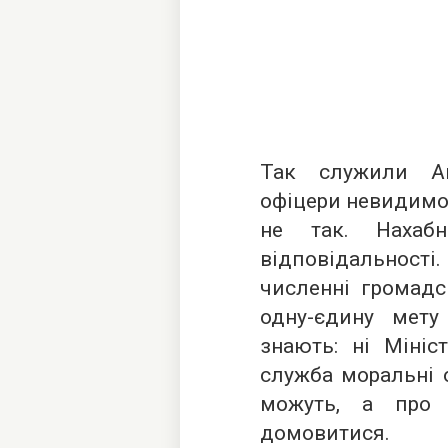
Так служили Ан
офіцери невидимого
не так. Нахабн
відповідальності.
численні громадсь
одну-єдину мету
знають: ні Мініст
служба моральні 
можуть, а про
домовитися.