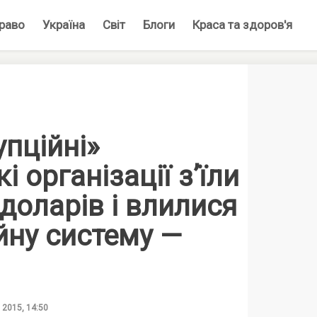
раво
Україна
Світ
Блоги
Краса та здоров'я
пційні»
 організації з’їли
доларів і влилися
йну систему —
 2015, 14:50