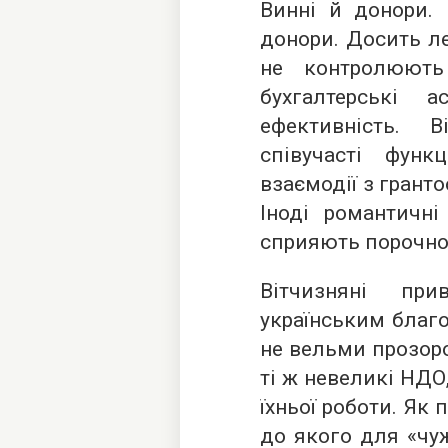
Винні й донори. 
донори. Досить л
не контролюють
бухгалтерські а
ефективність. 
співучасті функ
взаємодії з гранто
Іноді романтичні
сприяють порочно
Вітчизняні пр
українським благ
не вельми прозоро
ті ж невеликі НДО
їхньої роботи. Як 
до якого для «чу