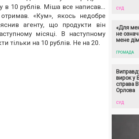
 в 10 рублів. Міша все написав...
СУД
отримав. «Кум», якось недобре
яснив агенту, що продукти він
«Для мен
ступному місяці. В наступному
не означ
мене ді
ти тільки на 10 рублів. Не на 20.
ГРОМАДА
Виправд
вирок у
справа 
Орлова
СУД