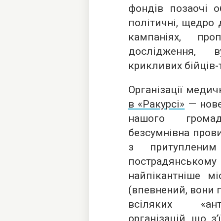
фондів позаочі о
політичні, щедро
кампаніях, про
дослідження, в
крикливих бійців-тіт
Організації меди
в «Ракурсі»
— нове
нашого громад
безсумнівна прови
з притуплени
пострадянському
найпікантніше мі
(впевнений, вони 
всіляких «ант
організацій, що з