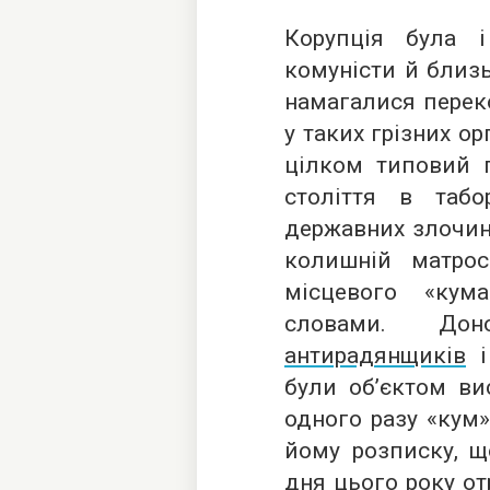
Корупція була
комуністи й близь
намагалися переко
у таких грізних о
цілком типовий п
століття в таб
державних злочинц
колишній матро
місцевого «кум
словами. Д
антирадянщиків
і 
були об’єктом вис
одного разу «кум
йому розписку, щ
дня цього року от