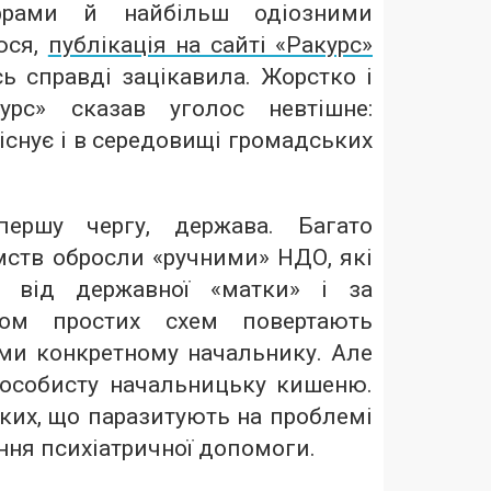
фрами й найбільш одіозними
юся,
публікація на сайті «Ракурс»
ь справді зацікавила. Жорстко і
урс» сказав уголос невтішне:
 існує і в середовищі громадських
ершу чергу, держава. Багато
омств обросли «ручними» НДО, які
і від державної «матки» і за
ом простих схем повертають
уми конкретному начальнику. Але
особисту начальницьку кишеню.
ких, що паразитують на проблемі
ання психіатричної допомоги.