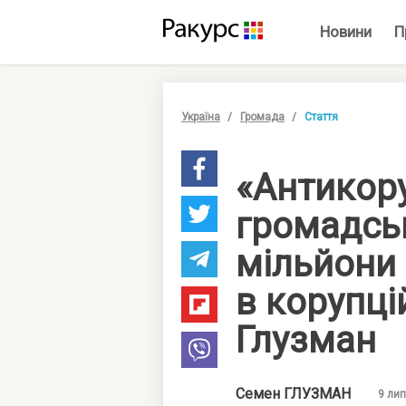
Новини
П
Україна
Громада
Стаття
«Антикору
громадські
мільйони 
в корупці
Глузман
Семен
ГЛУЗМАН
9 лип