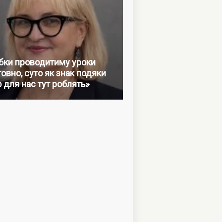
бки проводитиму уроки
овно, суто як знак подяки
о для нас тут роблять»