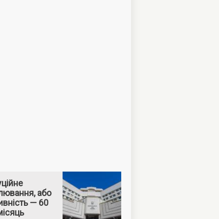
уційне
лювання, або
вність — 60
місяць