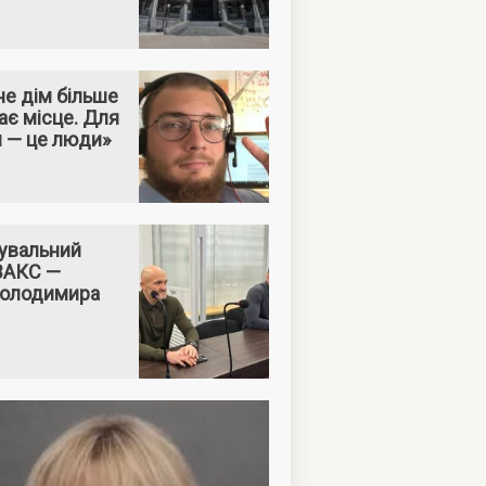
е дім більше
ає місце. Для
м — це люди»
увальний
 ВАКС —
Володимира