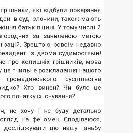
грішники, які відбули покарання
едені в суді злочини, також мають
жіння батьківщині. У тому числі й
агородних за заявленою метою
ізацій. Зрештою, зовсім недавно
президент із двома судимостями!
не про колишніх грішників, мова
у це гнильне розкладання нашого
о громадянського суспільства
видко? Хто винен? Чи було це
ого початку їх існування?
ч, не хочу і не буду детально
огляд на феномен. Сподіваюся,
е досліджувати цю нашу ганьбу