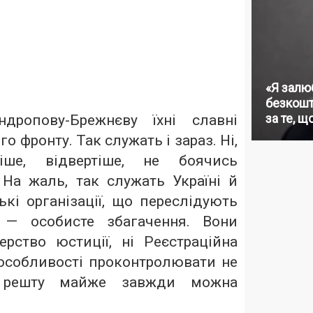
«Я залю
безкошт
за те, щ
дропову-Брежнєву їхні славні
 фронту. Так служать і зараз. Ні,
іше, відвертіше, не боячись
 На жаль, так служать Україні й
кі організації, що переслідують
 — особисте збагачення. Вони
ерство юстиції, ні Реєстраційна
особливості проконтролювати не
 решту майже завжди можна