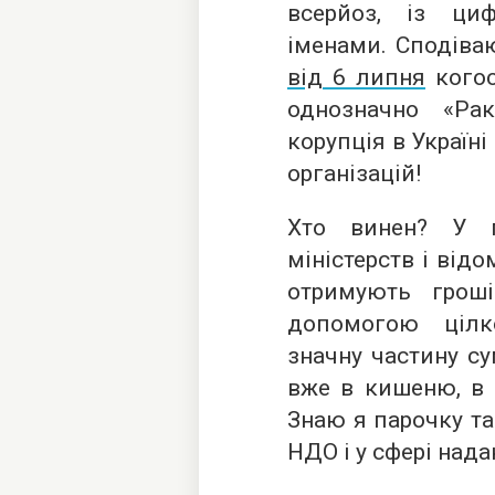
всерйоз, із ци
іменами. Сподіва
від 6 липня
когос
однозначно «Рак
корупція в Україні
організацій!
Хто винен? У п
міністерств і від
отримують грош
допомогою цілк
значну частину с
вже в кишеню, в 
Знаю я парочку та
НДО і у сфері над