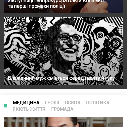
заступниці генпрокурора Ольги Колінько
та перші промахи поліції
Блаженний муж сміється серед гвалту й гуку
МЕДИЦИНА
ГРОШІ
ОСВІТА
ПОЛІТИКА
ЯКІСТЬ ЖИТТЯ
ГРОМАДА