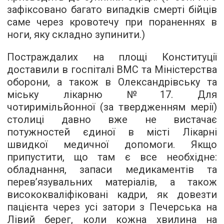
зафіксовано багато випадків смерті бійців
саме через кровотечу при пораненнях в
ноги, яку складно зупинити.)
Постраждалих на площі Конституції
доставили в госпіталі ВМС та Міністерства
оборони, а також в Олександрівську та
міську лікарню №17. Для
чотиримільйонної (за твердженням мерії)
столиці давно вже не вистачає
потужностей єдиної в місті Лікарні
швидкої медичної допомоги. Якщо
припустити, що там є все необхідне:
обладнання, запаси медикаментів та
перев’язувальних матеріалів, а також
висококваліфіковані кадри, як довезти
пацієнта через усі затори з Печерська на
Лівий берег, коли кожна хвилина на