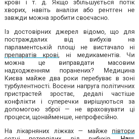
крові і т. д. Якщо збільшується потік
хворих, навіть аналізи або рентген не
завжди можна зробити своєчасно.
Із достовірних джерел відомо, що для
постраждалих від вибухів на
парламентській площі не вистачало ні
препаратів крові
, ні медикаментів. Чи
можна це виправдати масовим
надходженням поранених? Медицина
Києва майже два роки перебуває в зоні
турбулентності. Восени напруга політичних
пристрастей зростає, дедалі частіше
конфлікти і суперечки вирішуються за
допомогою зброї — не враховувати ці
процеси, щонайменше, непрофесійно.
На лікарняних ліжках — майже
півтори
сотні потерпілих від вибухів
.
Наш,