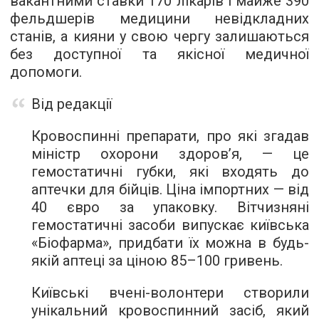
вакантними ставки 170 лікарів і майже 390
фельдшерів медицини невідкладних
станів, а кияни у свою чергу залишаються
без доступної та якісної медичної
допомоги.
Від редакції
Кровоспинні препарати, про які згадав
міністр охорони здоров’я, — це
гемостатичні губки, які входять до
аптечки для бійців. Ціна імпортних — від
40 євро за упаковку. Вітчизняні
гемостатичні засоби випускає київська
«Біофарма», придбати їх можна в будь-
якій аптеці за ціною 85–100 гривень.
Київські вчені-волонтери створили
унікальний кровоспинний засіб, який