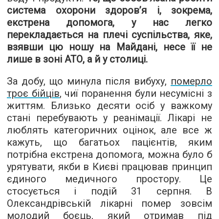
система охорони здоров’я і, зокрема,
екстрена допомога, у нас легко
перекладається на плечі суспільства, яке,
взявши цю ношу на Майдані, несе її не
лише в зоні АТО, а й у столиці.
За добу, що минула після вибуху,
померло
троє бійців
, чиї поранення були несумісні з
життям. Близько десяти осіб у важкому
стані перебувають у реанімації. Лікарі не
люблять категоричних оцінок, але все ж
кажуть, що багатьох пацієнтів, яким
потрібна екстрена допомога, можна було б
урятувати, якби в Києві працював принцип
єдиного медичного простору. Це
стосується і подій 31 серпня. В
Олександрівській лікарні помер зовсім
молодий боєць, який отримав під