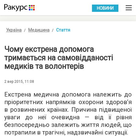
УКР
РУС
НОВИНИ
Україна
Медицина
Стаття
Чому екстрена допомога
тримається на самовідданості
медиків та волонтерів
2 вер 2015, 11:08
Екстрена медична допомога належить до
пріоритетних напрямків охорони здоров’я
в розвинених країнах. Причина підвищеної
уваги до неї очевидна — від її рівня
безпосередньо залежить життя людей, що
потрапили в трагічні, надзвичайні ситуації.