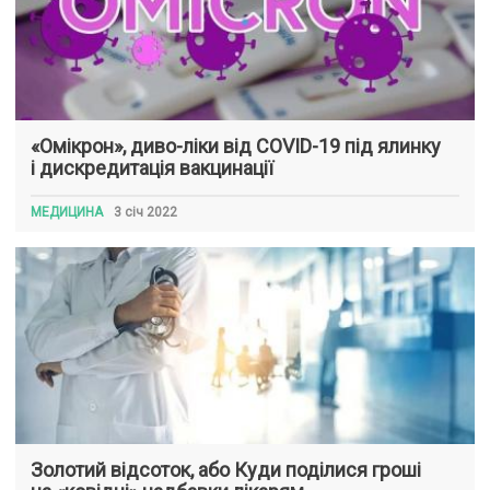
«Омікрон», диво-ліки від COVID-19 під ялинку
і дискредитація вакцинації
МЕДИЦИНА
3 січ 2022
Золотий відсоток, або Куди поділися гроші