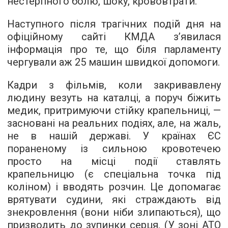
нестерпного болю, шоку, крововтрати.
Наступного після трагічних подій дня на
офіційному сайті КМДА з’явилася
інформація про те, що біля парламенту
чергували аж 25 машин швидкої допомоги.
Кадри з фільмів, коли закривавлену
людину везуть на каталці, а поруч біжить
медик, притримуючи стійку крапельниці, —
засновані на реальних подіях, але, на жаль,
не в нашій державі. У країнах ЄС
пораненому із сильною кровотечею
просто на місці події ставлять
крапельницю (є спеціальна точка під
коліном) і вводять розчин. Це допомагає
врятувати судини, які страждають від
знекровлення (вони ніби злипаються), що
призводить до зупинки серця. (У зоні АТО