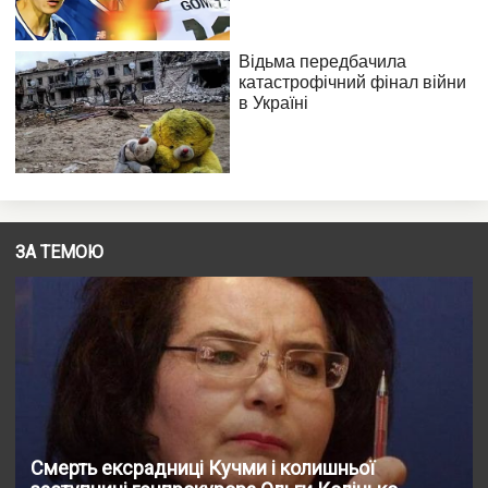
ЗА ТЕМОЮ
Смерть ексрадниці Кучми і колишньої