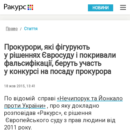
УКР
РУС
НОВИНИ
Право
Стаття
Прокурори, які фігурують
у рішеннях Євросуду і покривали
фальсифікації, беруть участь
у конкурсі на посаду прокурора
18 жов 2015, 13:41
По відомій справі
«Нечипорук та Йонкало
проти України»
, про яку докладно
розповідав «Ракурc», є рішення
Європейського суду з прав людини від
2011 року.