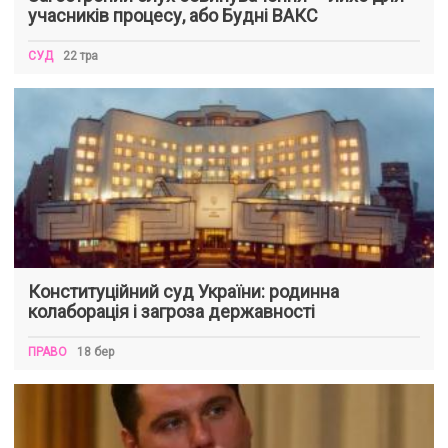
учасників процесу, або Будні ВАКС
СУД
22 тра
Конституційний суд України: родинна
колаборація і загроза державності
ПРАВО
18 бер