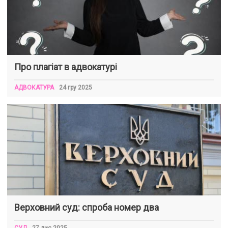
Про плагіат в адвокатурі
АДВОКАТУРА
24 гру 2025
Верховний суд: спроба номер два
СУД
27 лис 2025