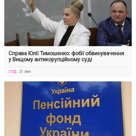
Справа Юлії Тимошенко: фобії обвинувачення
у Вищому антикорупційному суді
СУД
21 лип