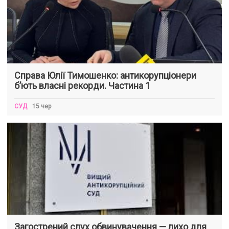
Справа Юлії Тимошенко: антикорупціонери
б’ють власні рекорди. Частина 1
СУД
15 чер
Загострений слух обвинувачення — лихо для