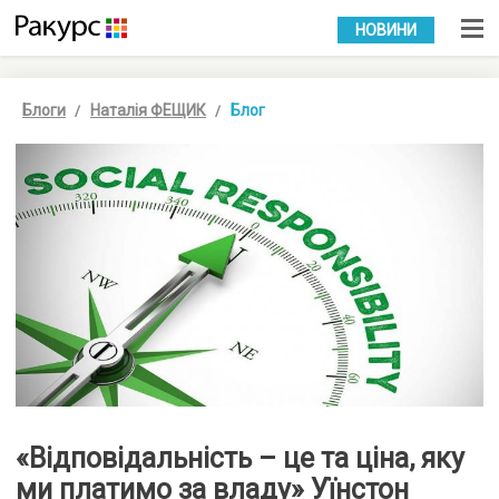
УКР
РУС
НОВИНИ
Блоги
Наталія ФЕЩИК
Блог
«Відповідальність – це та ціна, яку
ми платимо за владу» Уїнстон