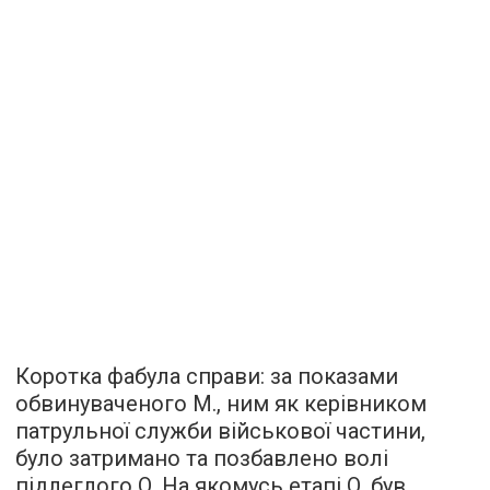
Коротка фабула справи: за показами
обвинуваченого М., ним як керівником
патрульної служби військової частини,
було затримано та позбавлено волі
підлеглого О. На якомусь етапі О. був