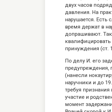
двух часов подряд
давления. На прак
нарушается. Есть 
время держат в на
допрашивают. Так
квалифицировать 
принуждения (ст. 11,
По делу И. его зад
предупреждения, 
(нанесли нокаути
наручники и до 19
требуя признания 
участие и родстве
момент задержания
Врачей скорой к И.