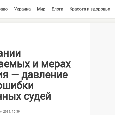
раво
Украина
Мир
Блоги
Красота и здоровье
ании
аемых и мерах
ия — давление
 ошибки
нных судей
оя 2019, 10:39