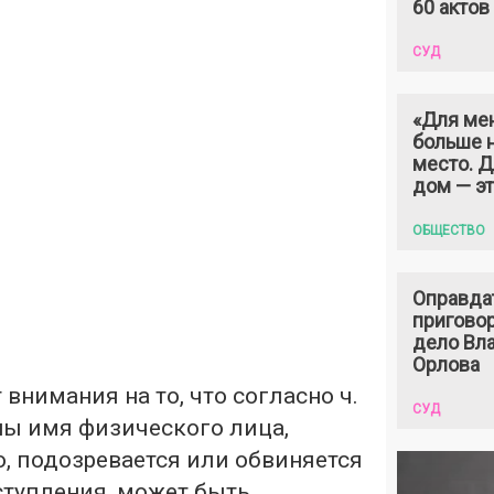
60 актов
СУД
«Для ме
больше н
место. 
дом — э
ОБЩЕСТВО
Оправда
пригово
дело Вл
Орлова
 внимания на то, что согласно ч.
СУД
ины имя физического лица,
, подозревается или обвиняется
ступления, может быть