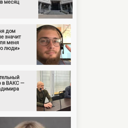
 в месяц
ня дом
е значит
Для меня
то люди»
тельный
р в ВАКС —
адимира