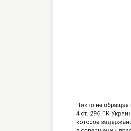
Никто не обращает
4 ст. 296 ГК Укра
которое задержано
в совершении пре