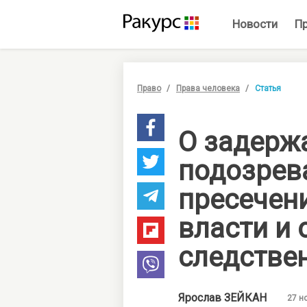
Новости
П
Право
Права человека
Статья
О задерж
подозрев
пресечен
власти и
следстве
Ярослав
ЗЕЙКАН
27 н