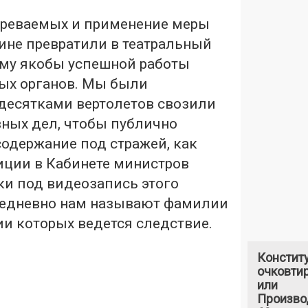
реваемых и применение меры
ине превратили в театральный
аму якобы успешной работы
ых органов. Мы были
 десятками вертолетов свозили
вных дел, чтобы публично
одержание под стражей, как
ции в Кабинете министров
ки под видеозапись этого
жедневно нам называют фамилии
и которых ведется следствие.
Констит
очковтир
или
Произво