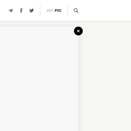
УКР
РУС