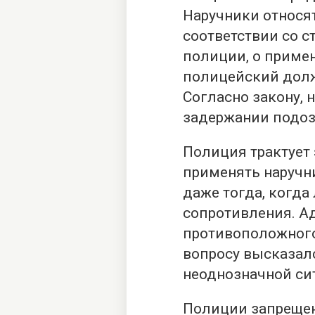
Наручники относя
соответствии со с
полиции, о приме
полицейский долж
Согласно закону, 
задержании подоз
Полиция трактует
применять наручни
даже тогда, когда
сопротивления. 
противоположного 
вопросу высказалс
неоднозначной си
Полиции запрещен