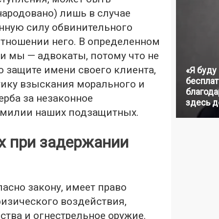
народовано) лишь в случае
онную силу обвинительного
отношении него. В определенном
и мы — адвокаты, потому что не
 защите имени своего клиента,
«Я буду
бесплат
тику взыскания морального и
благодар
ерба за незаконное
здесь д
амилии наших подзащитных.
х при задержании
асно закону, имеет право
изического воздействия,
ства и огнестрельное оружие.