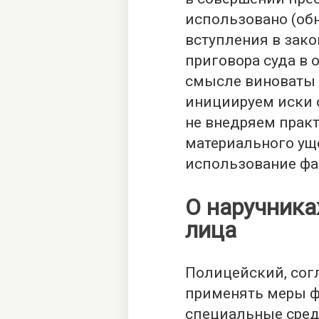
использовано (об
вступления в зак
приговора суда в 
смысле виноваты 
инициируем иски о
не внедряем прак
материального ущ
использование ф
О наручника
лица
Полицейский, согл
применять меры ф
специальные сред