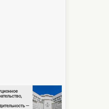
уционное
ательство,
дительность —