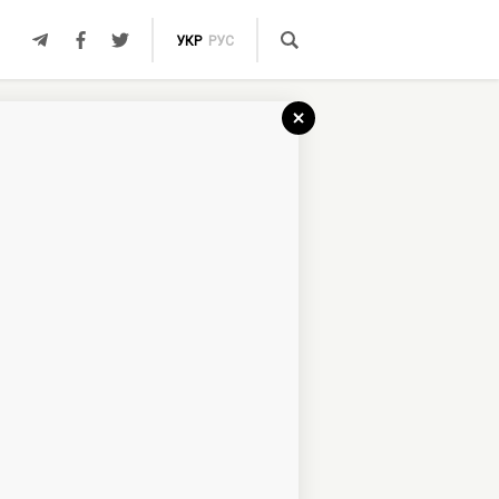
УКР
РУС