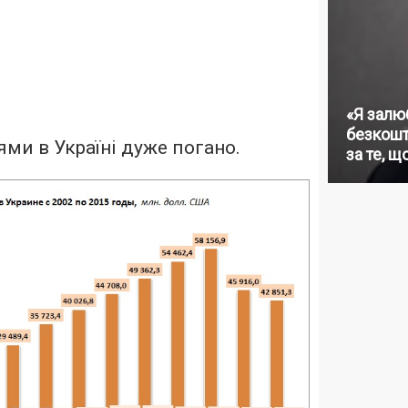
«Я залю
безкошт
іями в Україні дуже погано.
за те, щ