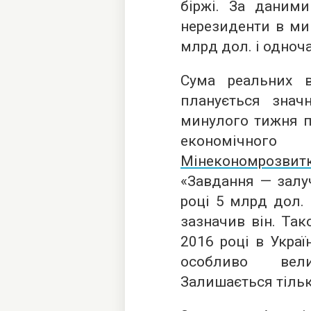
біржі. За даними
нерезиденти в ми
млрд дол. і одноч
Сума реальних 
планується знач
минулого тижня пі
економічно
Мінекономрозв
«Завдання — залу
році 5 млрд дол. 
зазначив він. Так
2016 році в Укра
особливо вели
Залишається тільк