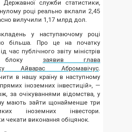
 Державної служби статистики,
нулому році реально вклали 2,45
асно вилучили 1,17 млрд дол.
вкладень у наступаючому році
но більша. Про це на початку
д час публічного звіту міністрів
го блоку
заявив глава
итку Айварас Абромавічус
.
чити в нашу країну в наступному
прямих іноземних інвестицій», —
ож, за очікуваннями відомства, у
їну мають зайти щонайменше три
ких іноземних інвестори.
и чекати виконання обіцянок.