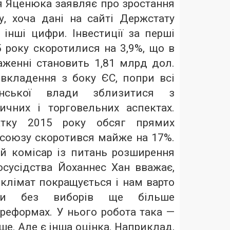
я Яценюка заявляє про зростання
у, хоча дані на сайті Держстату
інші цифри. Інвестиції за перші
 року скоротилися на 3,9%, що в
женні становить 1,81 млрд дол.
вкладення з боку ЄС, попри всі
їнської влади зблизитися з
чних і торговельних аспектах.
атку 2015 року обсяг прямих
осоюзу скоротився майже на 17%.
й комісар із питань розширення
осусідства Йоханнес Хан вважає,
клімат покращується і нам варто
ки без виборів ще більше
реформах. У нього робота така —
ше. Але є інша оцінка. Наприклад,