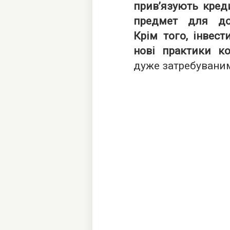
прив’язують креди
предмет для дов
Крім того, інвест
нові практики ко
дуже затребуваним