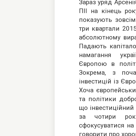
Зараз уряд Арсені
ПІІ на кінець рок
показують зовсім 
три квартали 2015
абсолютному вира
Падають капітало
намагання укра
Європою в політи
Зокрема, з поч
інвестицій із Євр
Хоча європейськи
та політики добр
що інвестиційний 
за чотири ро
сфокусуватися на 
говорити про хоро