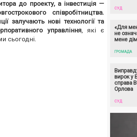
тора до проекту, а інвестиція —
СУД
гострокового співробітництва.
иції залучають нові технології та
«Для мен
рпоративного управління
, які є
не означ
и сьогодні.
мене ді
ГРОМАДА
Виправд
вирок у
справа 
Орлова
СУД