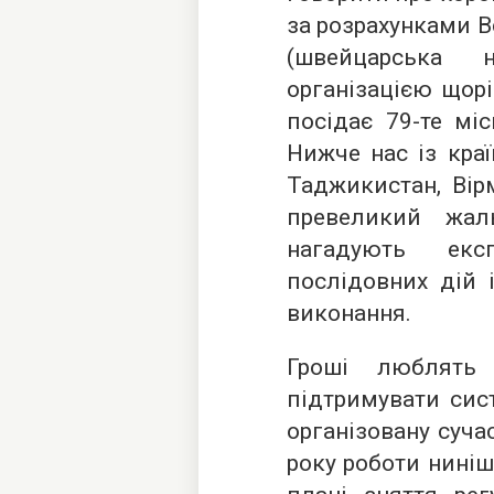
за розрахунками В
(швейцарська н
організацією щорі
посідає 79-те міс
Нижче нас із кра
Таджикистан, Вір
превеликий жал
нагадують ек
послідовних дій 
виконання.
Гроші люблять
підтримувати сист
організовану суча
року роботи ниніш