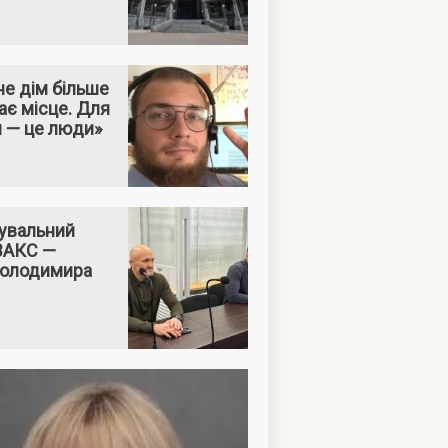
е дім більше
ає місце. Для
м — це люди»
увальний
 ВАКС —
Володимира