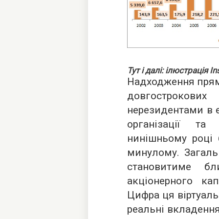
Тут і далі: ілюстрація
In
Надходження прями
довгострокових
нерезидентами в е
організації та
нинішньому році 
минулому. Загаль
становитиме б
акціонерного кап
Цифра ця віртуальн
реальні вкладення