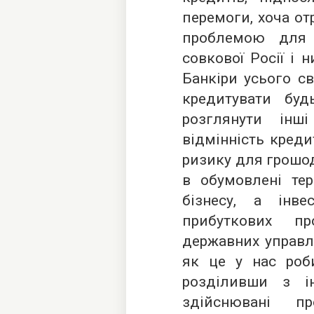
перемоги, хоча о
проблемою для 
совкової Росії і 
Банкіри усього св
кредитувати бу
розглянути інш
відмінність креди
ризику для грошод
в обумовлені тер
бізнесу, а інве
прибуткових пр
державних управлі
як це у нас роби
розділивши з ін
здійснювані п