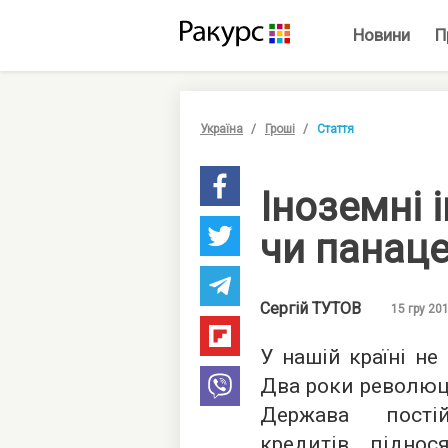
Новини
П
Україна
Гроші
Стаття
Іноземні і
чи панац
Сергій
ТУТОВ
15 гру 201
У нашій країні не
Два роки революці
Держава пості
кредитів, підно