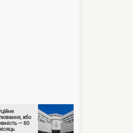
уційне
лювання, або
вність — 60
місяць