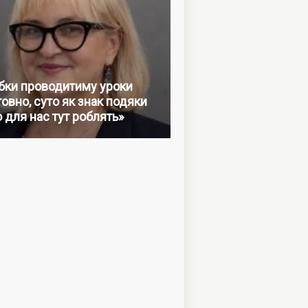
бки проводитиму уроки
овно, суто як знак подяки
о для нас тут роблять»