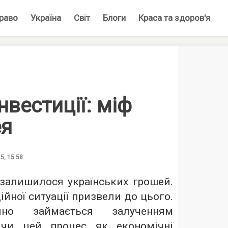
раво
Україна
Світ
Блоги
Краса та здоров'я
нвестиції: міф
ея
5, 15:58
 залишилося українських грошей.
йної ситуації призвели до цього.
йно займається залученням
сячи цей процес як економічні