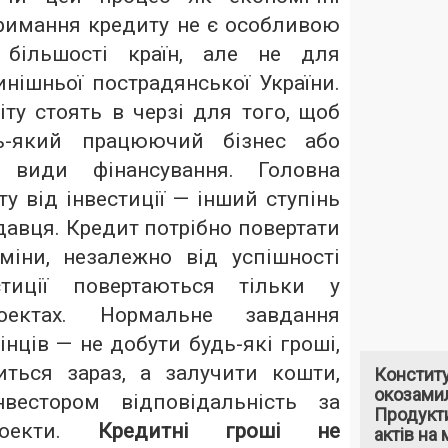
тримання кредиту не є особливою
більшості країн, але не для
нинішньої пострадянської України.
іту стоять в черзі для того, щоб
дь-який працюючий бізнес або
і види фінансування. Головна
ту від інвестиції — інший ступінь
авця. Кредит потрібно повертати
міни, незалежно від успішності
стиції повертаються тільки у
оектах. Нормальне завдання
нців — не добути будь-які гроші,
ться зараз, а залучити кошти,
Констит
окозами
вестором відповідальність за
Продукти
роекти.
Кредитні гроші не
актів на 