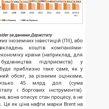
sider
за даними Держстату
х іноземних інвестицій (ПІІ), або
 вкладень коштів компаніями-
кономіку країни (наприклад, для
 будівництва підприємств) у
буде приблизно таке саме, як у
ний обсяг, за різними оцінками,
лизько 45 млрд дол. (сума
італу і боргових інструментів).
а, вона описує стан процесу, а не
. Це як ціна нафти марки Brent на