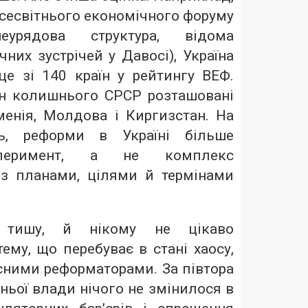
сесвітнього економічного форуму
еурядова структура, відома
чних зустрічей у Давосі), Україна
це зі 140 країн у рейтингу ВЕФ.
їн колишнього СРСР розташовані
менія, Молдова і Киргизстан. На
ь, реформи в Україні більше
сперимент, а не комплекс
із планами, цілями й термінами
 тишу, й нікому не цікаво
ему, що перебуває в стані хаосу,
сними реформаторами. За півтора
ньої влади нічого не змінилося в