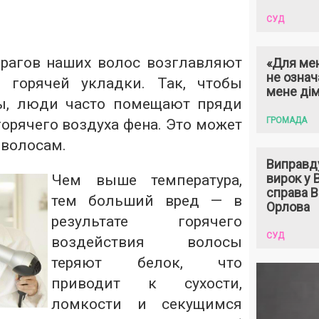
СУД
рагов наших волос возглавляют
«Для мен
не означ
 горячей укладки. Так, чтобы
мене ді
ы, люди часто помещают пряди
ГРОМАДА
орячего воздуха фена. Это может
 волосам.
Виправд
вирок у
Чем выше температура,
справа 
тем больший вред — в
Орлова
результате горячего
СУД
воздействия волосы
теряют белок, что
приводит к сухости,
ломкости и секущимся