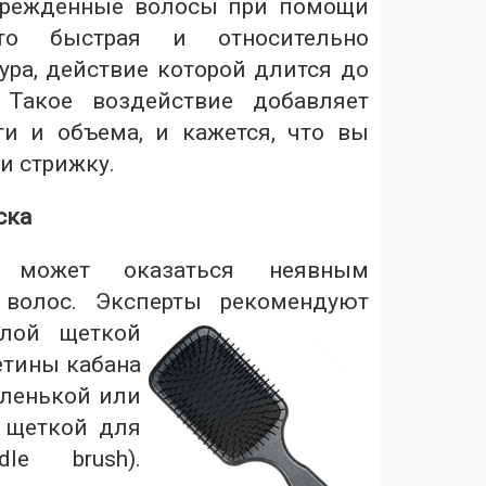
врежденные волосы при помощи
Это быстрая и относительно
ура, действие которой длится до
 Такое воздействие добавляет
и и объема, и кажется, что вы
и стрижку.
ска
 может оказаться неявным
 волос. Эксперты рекомендуют
глой щеткой
етины кабана
аленькой или
а щеткой для
dle brush).