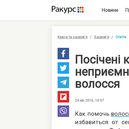
Новини
П
Краса та здоров'я
Здоров'я
Стаття
Посічені к
неприємно
волосся
24 кві 2016, 10:07
Как помочь
волос
избавиться от се