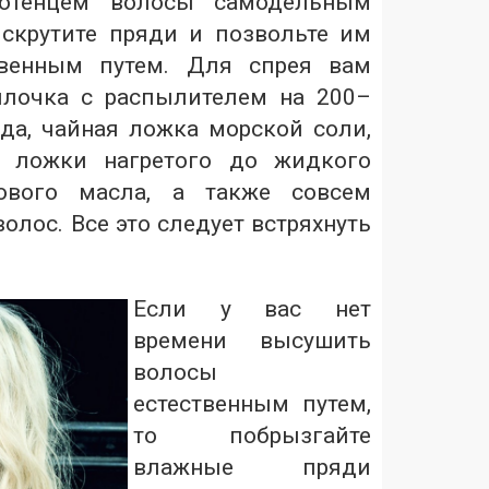
отенцем волосы самодельным
скрутите пряди и позвольте им
твенным путем. Для спрея вам
ылочка с распылителем на 200–
ода, чайная ложка морской соли,
й ложки нагретого до жидкого
сового масла, а также совсем
волос. Все это следует встряхнуть
Если у вас нет
времени высушить
волосы
естественным путем,
то побрызгайте
влажные пряди