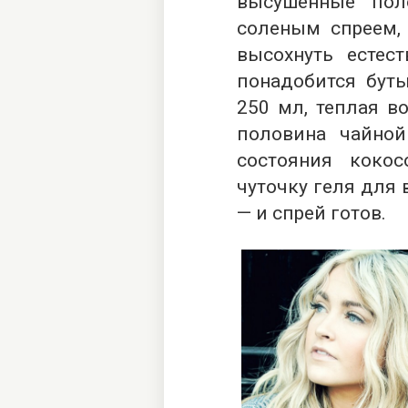
высушенные пол
соленым спреем, 
высохнуть естес
понадобится бут
250 мл, теплая в
половина чайно
состояния коко
чуточку геля для 
— и спрей готов.