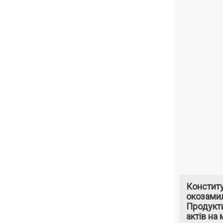
Констит
окозами
Продукти
актів на 