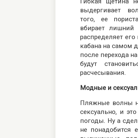
Гибкая щетина н
выдергивает во
того, ее порист
вбирает лишний
распределяет его
кабана на самом 
после перехода на
будут становит
расчесывания.
Модные и сексуа
Пляжные волны на
сексуально, и эт
погоды. Ну а сдел
не понадобится е