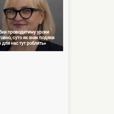
бки проводитиму уроки
овно, суто як знак подяки
о для нас тут роблять»