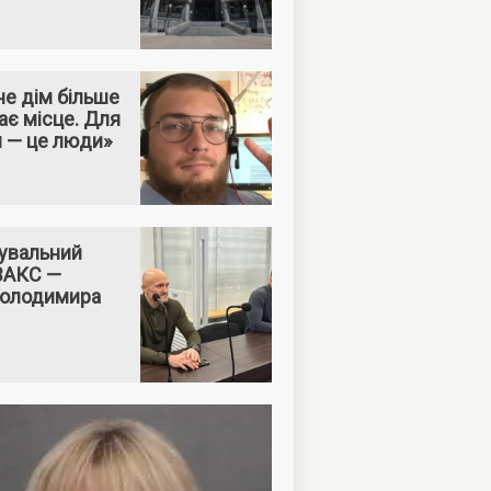
е дім більше
ає місце. Для
м — це люди»
увальний
 ВАКС —
Володимира