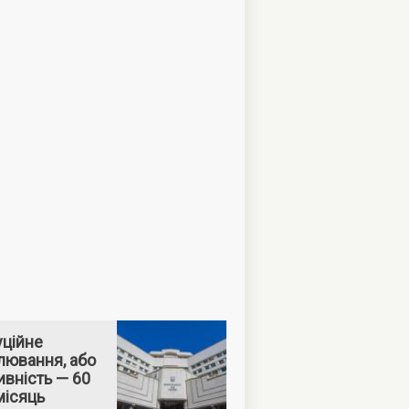
уційне
лювання, або
вність — 60
місяць