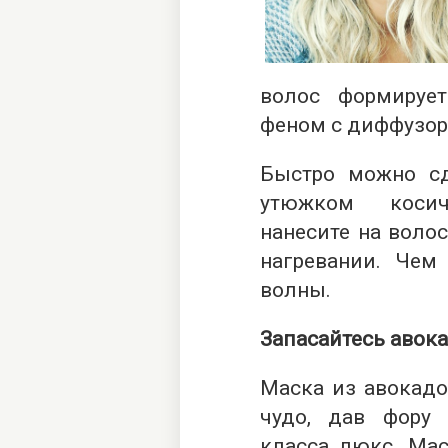
волос формируе
феном с диффузор
Быстро можно сд
утюжком косич
нанесите на воло
нагревании. Чем 
волны.
Запасайтесь авок
Маска из авокадо
чудо, дав фору
класса люкс. Мас