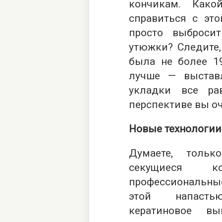
кончикам. Как
справиться с это
просто выброси
утюжки? Следите,
была не более 1
лучше — выстав
укладки все ра
перспективе вы о
Новые технологии
Думаете, толь
секущиеся к
профессиональны
этой напасть
кератиновое вып