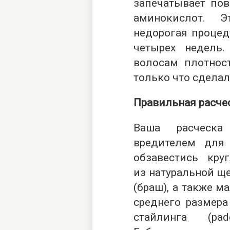
запечатывает по
аминокислот. 
недорогая процед
четырех недель.
волосам плотност
только что сделал
Правильная расче
Ваша расческа
вредителем для
обзавестись
кру
из натуральной щ
(браш), а также м
среднего размер
стайлинга (pad