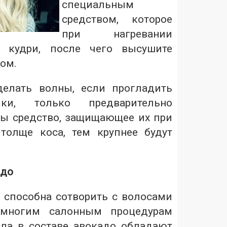
специальным
средством, которое
при нагревании
т кудри, после чего высушите
ом.
елать волны, если прогладить
ки, только предварительно
сы средство, защищающее их при
толще коса, тем крупнее будут
адо
 способна сотворить с волосами
 многим салонным процедурам
ла в составе авокадо обладают