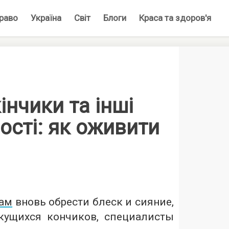
раво
Україна
Світ
Блоги
Краса та здоров'я
інчики та інші
сті: як оживити
ам
вновь обрести блеск и сияние,
кущихся кончиков, специалисты