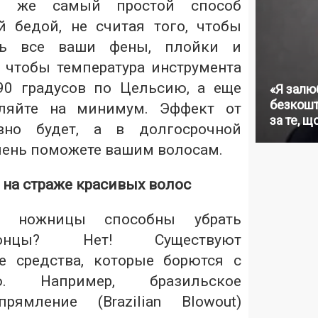
ой же самый простой способ
й бедой, не считая того, чтобы
ть все ваши фены, плойки и
 чтобы температура инструмента
90 градусов по Цельсию, а еще
«Я залю
безкошт
ляйте на минимум. Эффект от
за те, щ
вно будет, а в долгосрочной
чень поможете вашим волосам.
 на страже красивых волос
ко ножницы способны убрать
онцы? Нет! Существуют
е средства, которые борются с
ю. Например, бразильское
рямление (Brazilian Blowout)