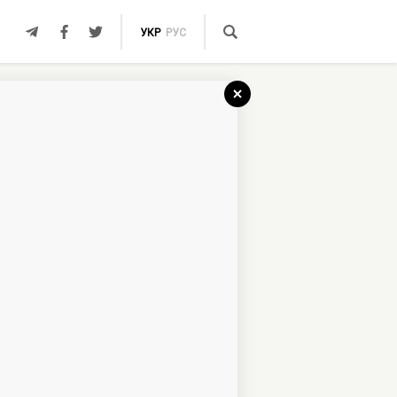
УКР
РУС