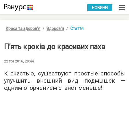
УКР
РУС
НОВИНИ
Краса та здоров'я
Здоров'я
Стаття
П’ять кроків до красивих пахв
22 тра 2016, 20:44
К счастью, существуют простые способы
улучшить внешний вид подмышек —
одним огорчением станет меньше!