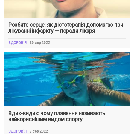
Розбите серце: як дієтотерапія допомагає при
лікуванні інфаркту — поради лікаря
ЗДОРОВ'Я
30 сер 2022
Вдих-видих: чому плавання називають
найкориснішим видом спорту
ЗДОРОВ'Я
7 сер 2022