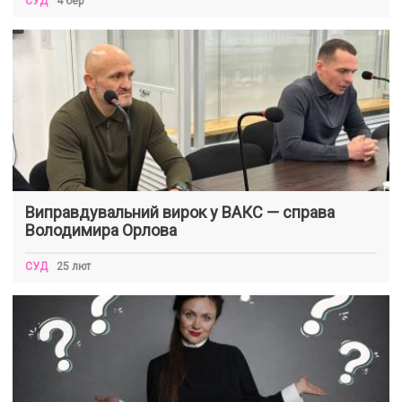
СУД
4 бер
Виправдувальний вирок у ВАКС — справа
Володимира Орлова
СУД
25 лют