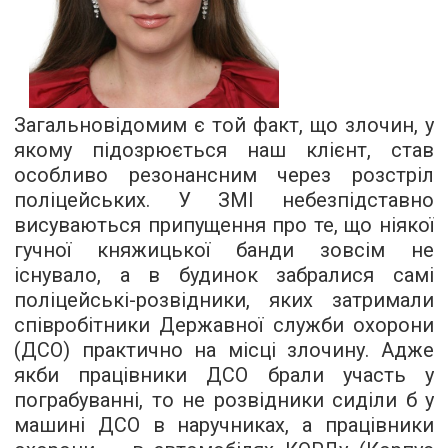
Загальновідомим є той факт, що злочин, у
якому підозрюється наш клієнт, став
особливо резонансним через розстріл
поліцейських. У ЗМІ небезпідставно
висуваються припущення про те, що ніякої
гучної княжицької банди зовсім не
існувало, а в будинок забралися самі
поліцейські-розвідники, яких затримали
співробітники Державної служби охорони
(ДСО) практично на місці злочину. Адже
якби працівники ДСО брали участь у
пограбуванні, то не розвідники сиділи б у
машині ДСО в наручниках, а працівники