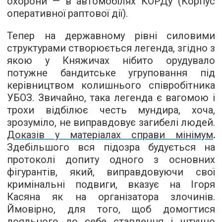
охорони — в автомобілях КОРДу (Корпус
оперативної раптової дії).
Тепер на державному рівні силовими
структурами створюється легенда, згідно з
якою у Княжичах нібито орудувало
потужне бандитське угруповання під
керівництвом колишнього співробітника
УБОЗ. Звичайно, така легенда є вагомою і
трохи відбілює честь мундира, хоча,
зрозуміло, не виправдовує загибелі людей.
Доказів у матеріалах справи мінімум
.
Здебільшого вся підозра будується на
протоколі допиту одного з основних
фігурантів, який, виправдовуючи свої
кримінальні подвиги, вказує на Ігоря
Касяна як на організатора злочинів.
Ймовірно, для того, щоб домогтися
лояльного до себе ставлення і штучно