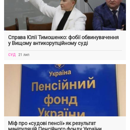
Справа Юлії Тимошенко: фобії обвинувачення
у Вищому антикорупційному суді
СУД
21 лип
Міф про «судові пенсії» як результат
маніпуляцій Пенсійного фонду України