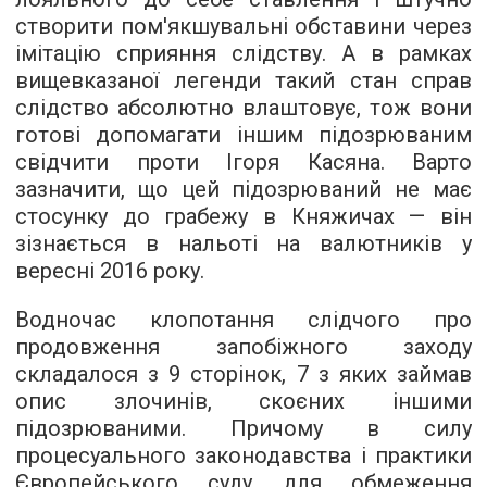
створити пом'якшувальні обставини через
імітацію сприяння слідству. А в рамках
вищевказаної легенди такий стан справ
слідство абсолютно влаштовує, тож вони
готові допомагати іншим підозрюваним
свідчити проти Ігоря Касяна. Варто
зазначити, що цей підозрюваний не має
стосунку до грабежу в Княжичах — він
зізнається в нальоті на валютників у
вересні 2016 року.
Водночас клопотання слідчого про
продовження запобіжного заходу
складалося з 9 сторінок, 7 з яких займав
опис злочинів, скоєних іншими
підозрюваними. Причому в силу
процесуального законодавства і практики
Європейського суду для обмеження