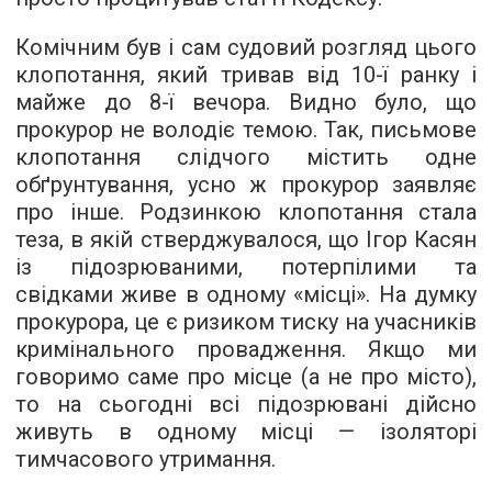
Комічним був і сам судовий розгляд цього
клопотання, який тривав від 10-ї ранку і
майже до 8-ї вечора. Видно було, що
прокурор не володіє темою. Так, письмове
клопотання слідчого містить одне
обґрунтування, усно ж прокурор заявляє
про інше. Родзинкою клопотання стала
теза, в якій стверджувалося, що Ігор Касян
із підозрюваними, потерпілими та
свідками живе в одному «місці». На думку
прокурора, це є ризиком тиску на учасників
кримінального провадження. Якщо ми
говоримо саме про місце (а не про місто),
то на сьогодні всі підозрювані дійсно
живуть в одному місці — ізоляторі
тимчасового утримання.