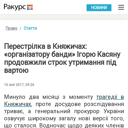
УКР
РУС
НОВИНИ
Право
Стаття
Перестрілка в Княжичах:
«організатору банди» Ігорю Касяну
продовжили строк утримання під
вартою
10 лют 2017, 09:26
Минуло два місяці з моменту
трагедії в
Княжичах
, проте досудове розслідування
триває, а генеральний прокурор України
озвучує широкому загалу нові версії того,
що сталося. Водночас щодо деяких членів