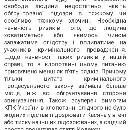
свободи людини недостатньо навіть
обґрунтованої підозри в тяжкому чи
особливо тяжкому злочині. Необхідна
наявність ризиків того, що людина
ховатиметься або якимось чином
заважатиме слідству і впливатиме на
учасників кримінального провадження.
Щодо наявності таких ризиків у нашій
справі, то в клопотанні цьому питанню
присвячено менш як п'ять рядків. Причому
тільки цитата кримінального
процесуального закону займала більше
місця, ніж всі обґрунтування сторони
звинувачення. Також всупереч вимогам
КПК України в клопотанні слідчого не було
жодних підстав підозрювати Касяна у втечі
або тиску на інших підозрюваних, а слідчий
просто процитував статті Кодексу.