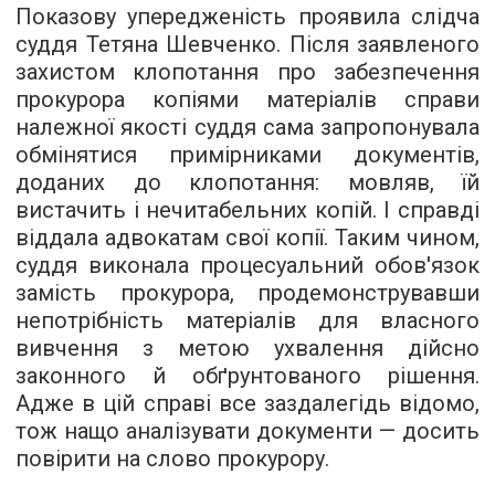
Показову упередженість проявила слідча
суддя Тетяна Шевченко. Після заявленого
захистом клопотання про забезпечення
прокурора копіями матеріалів справи
належної якості суддя сама запропонувала
обмінятися примірниками документів,
доданих до клопотання: мовляв, їй
вистачить і нечитабельних копій. І справді
віддала адвокатам свої копії. Таким чином,
суддя виконала процесуальний обов'язок
замість прокурора, продемонструвавши
непотрібність матеріалів для власного
вивчення з метою ухвалення дійсно
законного й обґрунтованого рішення.
Адже в цій справі все заздалегідь відомо,
тож нащо аналізувати документи — досить
повірити на слово прокурору.