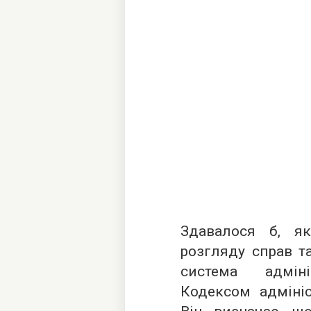
Здавалося б, я
розгляду справ та
система адміні
Кодексом адмініс