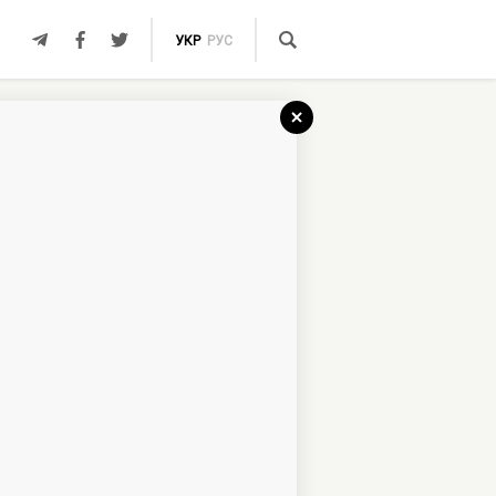
УКР
РУС