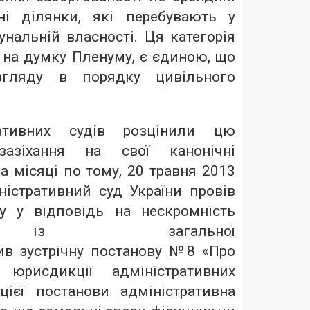
ні ділянки, які перебувають у
нальній власності. Ця категорія
 на думку Пленуму, є єдиною, що
згляду в порядку цивільного
ративних судів розцінили цю
азіхання на свої канонічні
 місяці по тому, 20 травня 2013
ністративний суд України провів
у у відповідь на нескромність
із загальної
ив зустрічну постанову №8 «Про
 юрисдикції адміністративних
цієї постанови адміністративна