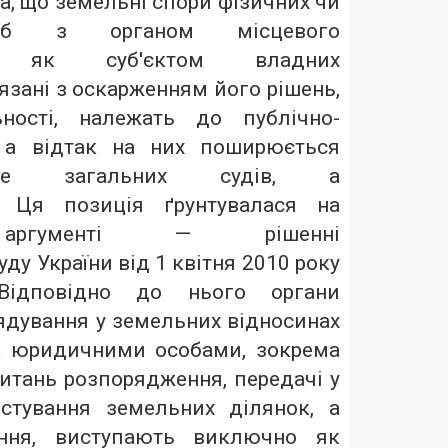
, що земельні спори фізичних чи
іб з органом місцевого
ня як суб'єктом владних
язані з оскарженням його рішень,
ності, належать до публічно-
, а відтак на них поширюється
не загальних судів, а
х. Ця позиція ґрунтувалася на
 аргументі — рішенні
ду України від 1 квітня 2010 року
Відповідно до нього органи
ядування у земельних відносинах
а юридичними особами, зокрема
итань розпорядження, передачі у
истування земельних ділянок, а
ення, виступають виключно як