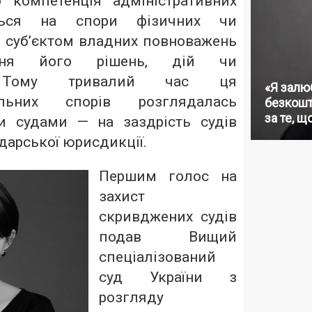
 компетенція адміністративних
ться на спори фізичних чи
з суб’єктом владних повноважень
ння його рішень, дій чи
і. Тому тривалий час ця
«Я залю
ельних спорів розглядалась
безкошт
за те, щ
и судами — на заздрість судів
одарської юрисдикції.
Першим голос на
захист
скривджених судів
подав Вищий
спеціалізований
суд України з
розгляду