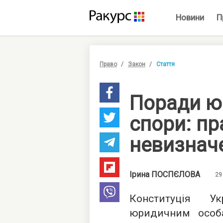
Новини
П
Право
Закон
Стаття
Поради ю
спори: п
невизначе
Ірина
ПОСПЄЛОВА
29
Конституція Ук
юридичним особ