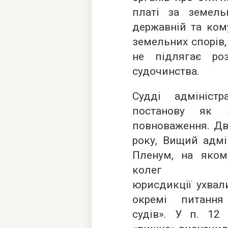
платі за земель
державній та кому
земельних спорів,
не підлягає ро
судочинства.
Судді адмініст
постанову як з
повноваження. Два
року, Вищий адмі
Пленум, на яком
колег 
юрисдикції ухвал
окремі питання
судів». У п. 12 