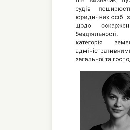
Він визначає, що
судів поширює
юридичних осіб і
щодо оскарже
бездіяльност
категорія зем
адміністративним
загальної та госп