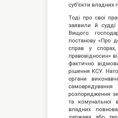
суб'єкти владних
Тоді про свої пр
заявили й судді 
Вищого господа
постанову «Про д
справ у спорах
правовідносин» ві
фактично відмов
рішення КСУ. Нат
органи виконавч
самоврядуванн
розпорядження з
та комунальної в
владних повнова
держава або тер