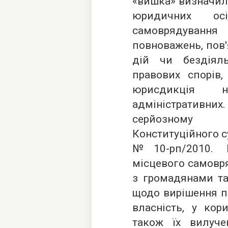
«вишка» визначила
юридичних ос
самоврядуван
повноважень, пов'
дій чи бездіяль
правових спорів
юрисдикція 
адміністративни
серйозному
Конституційного су
№10-рп/2010. 
місцевого самовр
з громадянами т
щодо вирішення п
власність, у кор
також їх вилуч