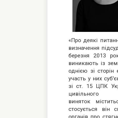
«Про деякі питанн
визначення підсуд
березня 2013 ро
виникають із зем
однією зі сторін
участь у них суб'
зі ст. 15 ЦПК Ук
цивільного
виняток містит
стосується він 
органів про стягн