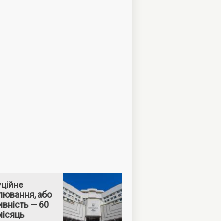
уційне
лювання, або
вність — 60
місяць