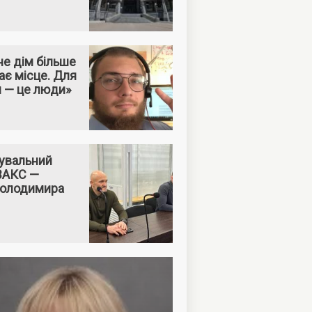
е дім більше
ає місце. Для
м — це люди»
увальний
 ВАКС —
Володимира