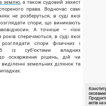
на землю
, а також судовий захист
пореного права. Водночас самі
ніяк не розберуться, в суді якої
розглядати спори, що виникають
вовідносин. А точніше — «їхні
м років сперечаються, в суді якої
 розглядати спори фізичних і
іб із суб’єктами владних
до оскарження рішень, дій чи
 виділенні земельних ділянок та
випадках.
Констит
окозами
Продукти
актів на 