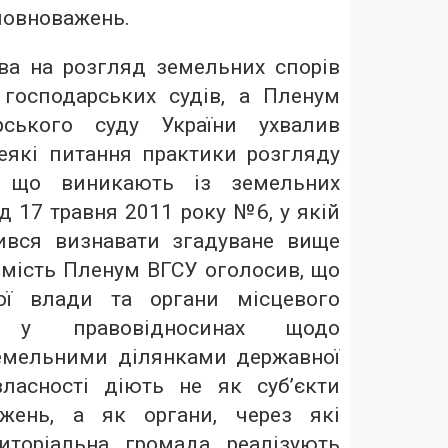
 повноважень.
ава на розгляд земельних спорів
господарських судів, а Пленум
рського суду України ухвалив
еякі питання практики розгляду
, що виникають із земельних
д 17 травня 2011 року №6, у якій
ився визнавати згадуване вище
омість Пленум ВГСУ оголосив, що
ої влади та органи місцевого
я у правовідносинах щодо
емельними ділянками державної
ласності діють не як суб’єкти
жень, а як органи, через які
иторіальна громада реалізують