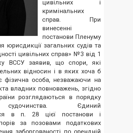
цивільних і
кримінальних
справ. При
винесенні
постанови Пленуму
я юрисдикції загальних судів та
ності цивільних справ» №3 від 1
ку ВССУ заявив, що спори, які
ельних відносин і в яких хоча б
 є фізична особа, незважаючи на
єкта владних повноважень, згідно
раїни розглядаються в порядку
 судочинства. Єдиний
ься в п. 28 цієї постанови і
спорів за позовами податкових
ення заборгованості по орендній