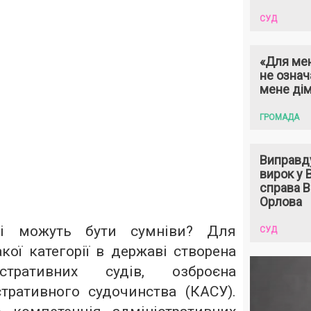
СУД
«Для мен
не означ
мене ді
ГРОМАДА
Виправд
вирок у
справа 
Орлова
кі можуть бути сумніви? Для
СУД
кої категорії в державі створена
стративних судів, озброєна
тративного судочинства (КАСУ).