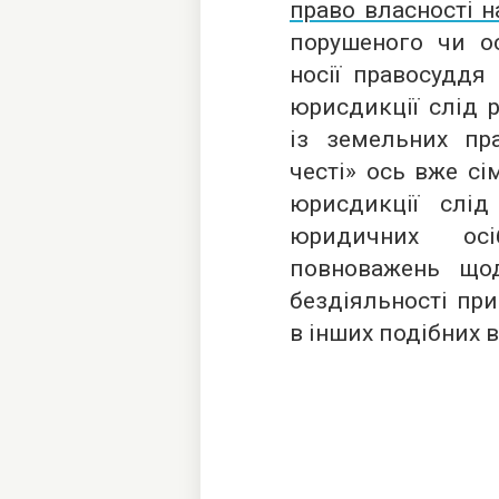
право власності 
порушеного чи ос
носії правосуддя 
юрисдикції слід 
із земельних пра
честі» ось вже сі
юрисдикції слід
юридичних ос
повноважень що
бездіяльності при
в інших подібних 