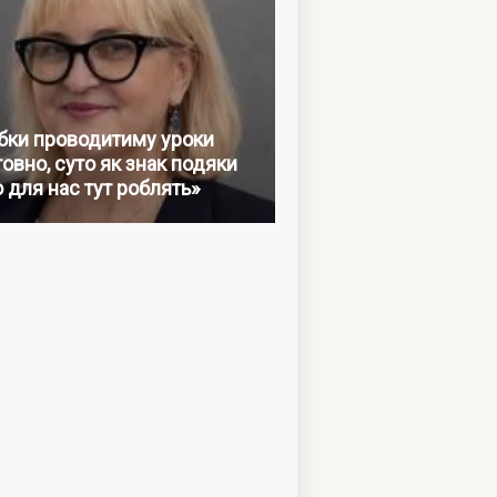
бки проводитиму уроки
овно, суто як знак подяки
о для нас тут роблять»