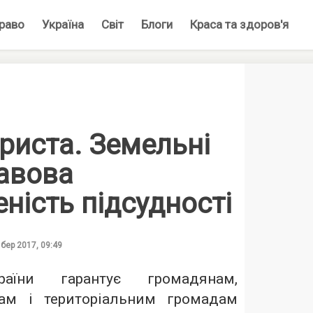
раво
Україна
Світ
Блоги
Краса та здоров'я
риста. Земельні
равова
ність підсудності
 бер 2017, 09:49
раїни гарантує громадянам,
ам і територіальним громадам