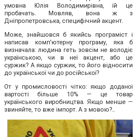
умовна Юлія Володимирівна, їй це
пробачать. Мовляв, вона ж з
Дніпропетровська, специфічний акцент.
Може, знайшовся б якийсь програміст і
написав комп'ютерну програму, яка б
визначала: людина геть зовсім не володіє
українською, чи в неї акцент, або це
суржик? А якщо суржик, то його відносити
до української чи до російської?
От у промисловості чітко: якщо доданої
вартості більше 10% — це товар
українського виробництва. Якщо менше —
звиняйте, то вже імпорт. А з мовою?..