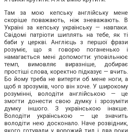
Там за мою кепську англійську мене
скоріше поважають, ніж зневажають. В
Україні за кепську українську — навпаки.
Свідомі патріоти шиплять на тебе, як ті
баби у церкві. Англієць з першої фрази
розуміє, що я говорю поганенько і
намагається мені допомогти: уповільнює
темп, вимовляє виразніше, добирає
простіші слова, коректно підказує — вчить.
Бо йому треба не витерти об мене ноги, а
щоб я зрозумів, чого він хоче. У широкому
розумінні, володіти англійською — це
змогти донести свою думку і зрозуміти
думку іншого. З українською інакше.
Володіти українською — це значить
володіти нею досконало. Наче розвідник,
якого готували у ворожий тил і два роки