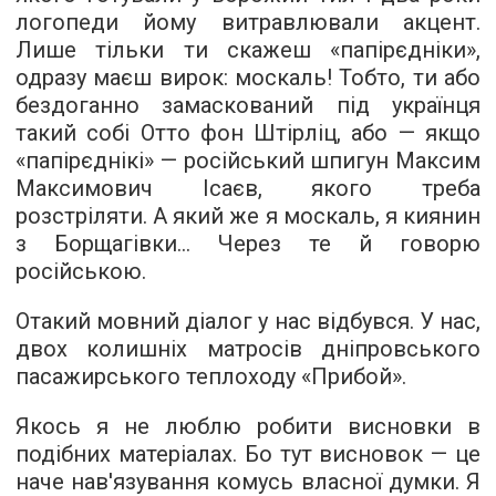
логопеди йому витравлювали акцент.
Лише тільки ти скажеш «папірєдніки»,
одразу маєш вирок: москаль! Тобто, ти або
бездоганно замаскований під українця
такий собі Отто фон Штірліц, або — якщо
«папірєднікі» — російський шпигун Максим
Максимович Ісаєв, якого треба
розстріляти. А який же я москаль, я киянин
з Борщагівки... Через те й говорю
російською.
Отакий мовний діалог у нас відбувся. У нас,
двох колишніх матросів дніпровського
пасажирського теплоходу «Прибой».
Якось я не люблю робити висновки в
подібних матеріалах. Бо тут висновок — це
наче нав'язування комусь власної думки. Я