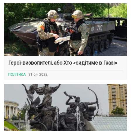
Герої-визволителі, або Хто «сидітиме в Гаазі»
ПОЛІТИКА
31 січ 2022