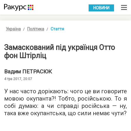
УКР
РУС
НОВИНИ
Україна
Політика
Стаття
Замаскований під українця Отто
фон Штірліц
Вадим
ПЕТРАСЮК
4 тра 2017, 20:07
У нас часто дорікають: чого це ви говорите
мовою окупанта?! Тобто, російською. То я
собі думаю: а чи справді російська — ну,
така вже окупантська, що сили немає чути?