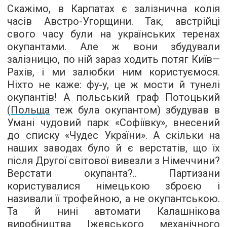
Скажімо, в Карпатах є залізнична колія
часів Австро-Угорщини. Так, австрійці
свого часу були на українських теренах
окупантами. Але ж вони збудували
залізницю, по ній зараз ходить потяг Київ—
Рахів, і ми залюбки ним користуємося.
Ніхто не каже: фу-у, це ж мости й тунелі
окупантів! А польський граф Потоцький
(
Польща
теж була окупантом) збудував в
Умані чудовий парк «Софіївку», внесений
до списку «Чудес України». А скільки на
наших заводах було й є верстатів, що їх
після Другої світової вивезли з Німеччини?
Верстати окупанта?.. Партизани
користувалися німецькою зброєю і
називали її трофейною, а не окупантською.
Та й нині автомати Калашнікова
виробництва Іжевського механічного