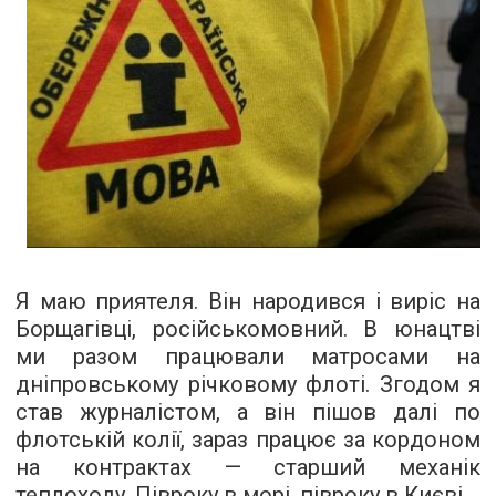
Я маю приятеля. Він народився і виріс на
Борщагівці, російськомовний. В юнацтві
ми разом працювали матросами на
дніпровському річковому флоті. Згодом я
став журналістом, а він пішов далі по
флотській колії, зараз працює за кордоном
на контрактах — старший механік
теплоходу. Півроку в морі, півроку в Києві.