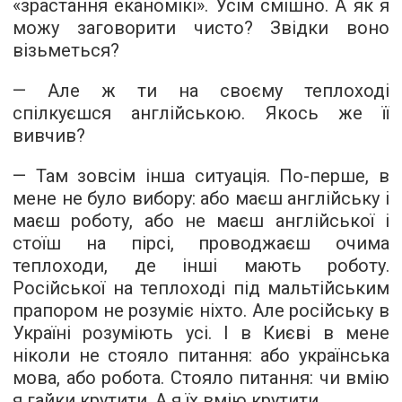
«зрастання еканомікі». Усім смішно. А як я
можу заговорити чисто? Звідки воно
візьметься?
— Але ж ти на своєму теплоході
спілкуєшся англійською. Якось же її
вивчив?
— Там зовсім інша ситуація. По-перше, в
мене не було вибору: або маєш англійську і
маєш роботу, або не маєш англійської і
стоїш на пірсі, проводжаєш очима
теплоходи, де інші мають роботу.
Російської на теплоході під мальтійським
прапором не розуміє ніхто. Але російську в
Україні розуміють усі. І в Києві в мене
ніколи не стояло питання: або українська
мова, або робота. Стояло питання: чи вмію
я гайки крутити. А я їх вмію крутити.