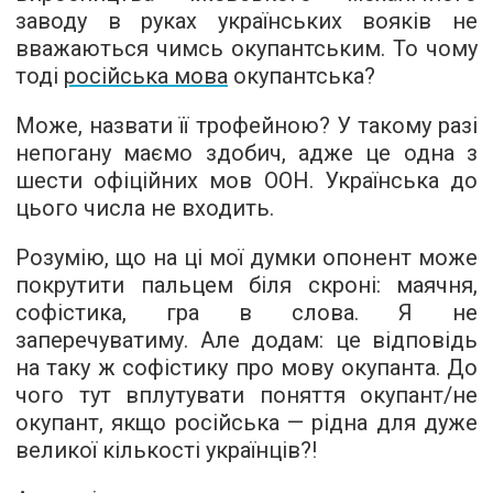
заводу в руках українських вояків не
вважаються чимсь окупантським. То чому
тоді
російська мова
окупантська?
Може, назвати її трофейною? У такому разі
непогану маємо здобич, адже це одна з
шести офіційних мов ООН. Українська до
цього числа не входить.
Розумію, що на ці мої думки опонент може
покрутити пальцем біля скроні: маячня,
софістика, гра в слова. Я не
заперечуватиму. Але додам: це відповідь
на таку ж софістику про мову окупанта. До
чого тут вплутувати поняття окупант/не
окупант, якщо російська — рідна для дуже
великої кількості українців?!