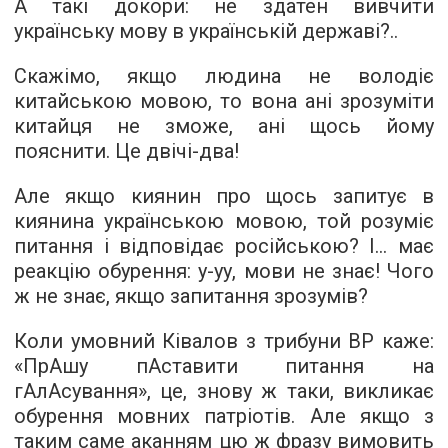
А такі докори: не здатен вивчити
українську мову в українській державі?..
Скажімо, якщо людина не володіє
китайською мовою, то вона ані зрозуміти
китайця не зможе, ані щось йому
пояснити. Це двічі-два!
Але якщо киянин про щось запитує в
киянина українською мовою, той розуміє
питання і відповідає російською? І... має
реакцію обурення: у-уу, мови не знає! Чого
ж не знає, якщо запитання зрозумів?
Коли умовний Ківалов з трибуни ВР каже:
«ПрАшу пАставити питання на
гАлАсування», це, знову ж таки, викликає
обурення мовних патріотів. Але якщо з
таким саме аканням цю ж фразу вимовить