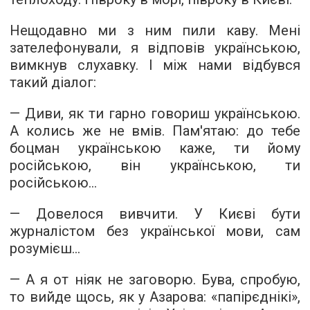
Нещодавно ми з ним пили каву. Мені
зателефонували, я відповів українською,
вимкнув слухавку. І між нами відбувся
такий діалог:
— Диви, як ти гарно говориш українською.
А колись же не вмів. Пам'ятаю: до тебе
боцман українською каже, ти йому
російською, він українською, ти
російською...
— Довелося вивчити. У Києві бути
журналістом без української мови, сам
розумієш...
— А я от ніяк не заговорю. Бува, спробую,
то вийде щось, як у Азарова: «папірєднікі»,