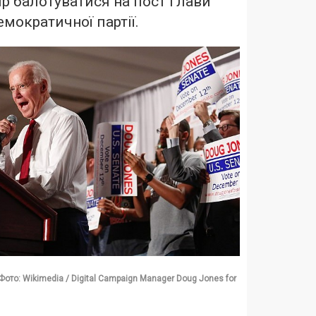
ір балотуватися на пост глави
мократичної партії.
ото: Wikimedia / Digital Campaign Manager Doug Jones for