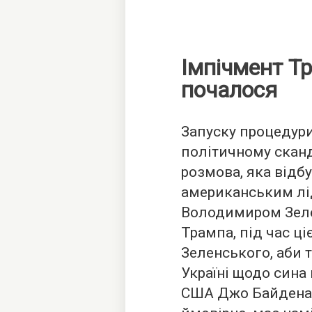
Імпічмент Тр
почалося
Запуску процедур
політичному скан
розмова, яка відбу
американським лі
Володимиром Зеле
Трампа, під час ці
Зеленського, аби 
Україні щодо сина
США Джо Байдена.