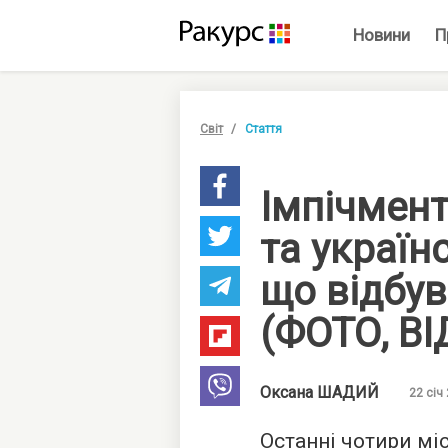
Новини
П
Світ
Стаття
Імпічмен
та україн
що відбу
(ФОТО, ВІ
Оксана
ШАДИЙ
22 січ
Останні чотири мі