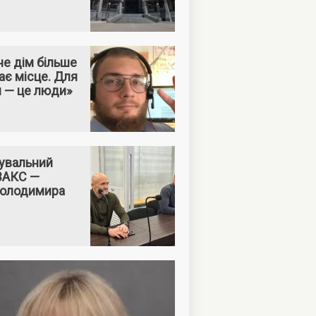
е дім більше
ає місце. Для
м — це люди»
увальний
 ВАКС —
Володимира