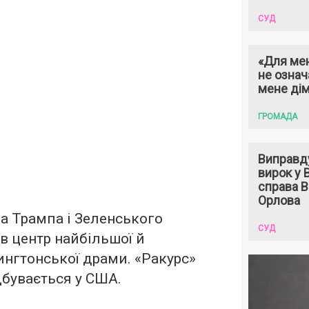
СУД
«Для мен
не означ
мене ді
ГРОМАДА
Виправд
вирок у
справа 
Орлова
а Трампа і Зеленського
СУД
 в центр найбільшої й
нгтонської драми. «Ракурс»
дбувається у США.