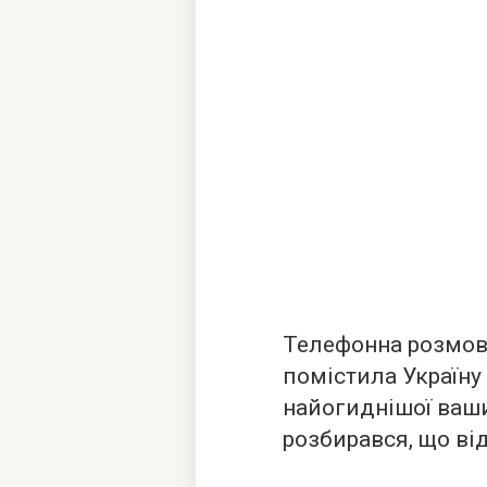
Телефонна розмов
помістила Україну
найогиднішої ваши
розбирався, що ві