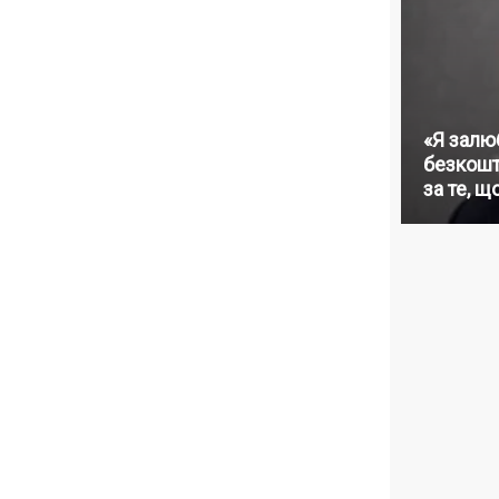
«Я залю
безкошт
за те, щ