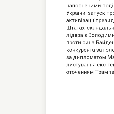
наповненими поді
України: запуск п
активізації прези
Штатах, скандаль
лідера з Володим
проти сина Байден
конкурента за гол
за дипломатом Мар
листування екс-ге
оточенням Трампа 