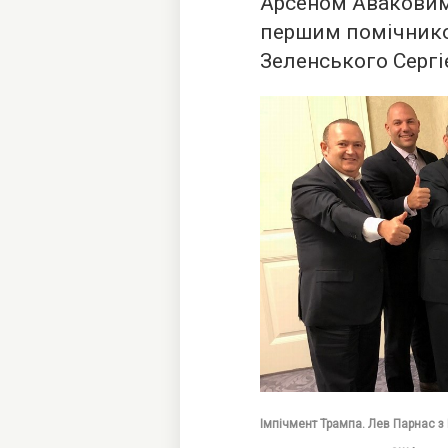
Арсеном Аваковим
першим помічник
Зеленського Сергі
Імпічмент Трампа. Лев Парнас з 