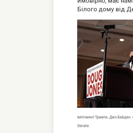
ймовірно, має нам
Білого дому від Де
Імпічмент Трампа. Джо Байден. Ф
Senate