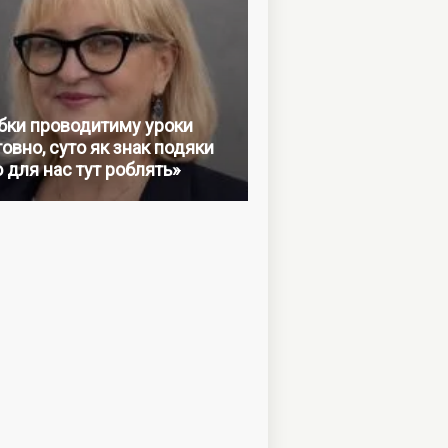
бки проводитиму уроки
овно, суто як знак подяки
о для нас тут роблять»