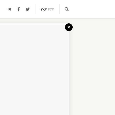
УКР
РУС