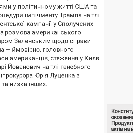
ями у політичному житті США та
роцедури імпічменту Трампа на тлі
дентської кампанії у Сполучених
на розмова американського
иром Зеленським щодо справи
а — ймовірно, головного
оси американців, стеження у Києві
і Йованович на тлі ганебного
нпрокурора Юрія Луценка з
та низка інших.
Констит
окозами
Продукти
актів на 