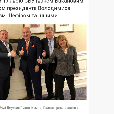
, главою СБУ Іваном Бакановим,
ом президента Володимира
єм Шефіром та іншими.
Руді Джуліані / Фото: Комітет Палати представників з