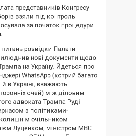
алата представників Конгресу
борів взяли під контроль
осувала за початок процедури
.
з питань розвідки Палати
рилюднив нові документи щодо
Трампа на Україну. Йдеться про
нджері WhatsApp (котрий багато
 й в Україні, вважають
торонніх очей) між діловим
ого адвоката Трампа Руді
арнасом з політиками-
 колишнім очільником
рієм Луценком, міністром МВС