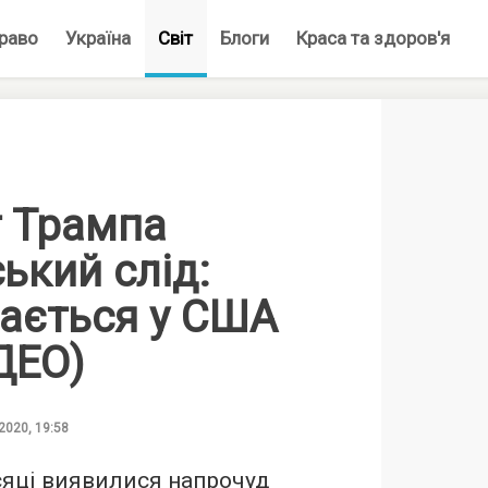
раво
Україна
Світ
Блоги
Краса та здоров'я
т Трампа
ський слід:
вається у США
ДЕО)
 2020, 19:58
сяці виявилися напрочуд