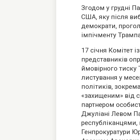
Згодом у грудні П
США, яку після ви
демократи, прогол
імпічменту Трампа
17 січня Комітет і
представників оп
ймовірного тиску 
листування у месе
політиків, зокрема
«захищеним» від с
партнером особист
Джуліані Левом П
республіканцями,
Генпрокуратури Ю