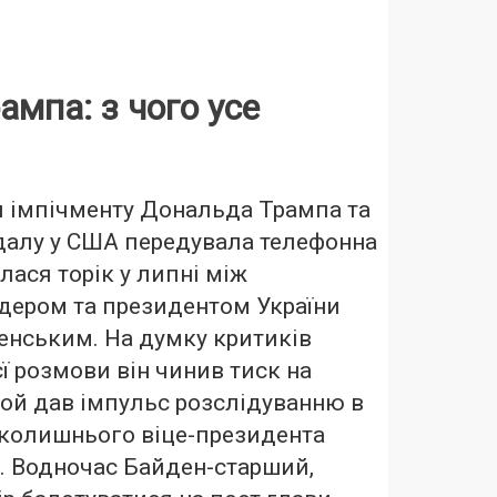
ампа: з чого усе
и імпічменту Дональда Трампа та
далу у США передувала телефонна
лася торік у липні між
дером та президентом України
нським. На думку критиків
єї розмови він чинив тиск на
той дав імпульс розслідуванню в
 колишнього віце-президента
 Водночас Байден-старший,