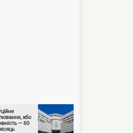
уційне
лювання, або
вність — 60
місяць