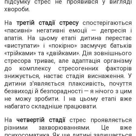
підсумку стрес не проявився у вигляді
хвороби.
На
третій стадії стресу
спостерігаються
«пасивні» негативні емоції — депресія і
апатія. На цьому етапі дитина перестає
«виступати» і «покірно» засмучує батьків
«трійками» та «двійками». Дія зовнішнього
стресора триває, але адаптація організму
до комплексу стресогенних факторів
знижується, настає стадія виснаження. У
дитини з'являється плаксивість, почуття
безвиході й безпорадності — я нічого з цим
не можу зробити. І на цьому етапі вже
набагато складніше працювати.
На
четвертій стадії
стрес проявляється
різними захворюваннями. Це вже
психосоматика. Як ще дитині залишається