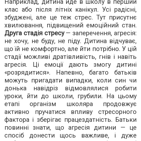
Наприклад, дитина йде в школу в перший
клас або після літніх канікул. Усі радісні,
збуджені, але це теж стрес. Тут присутнє
хвилювання, підвищений емоційний стан.
Друга стадія стресу
— заперечення, агресія:
не хочу, не буду, не піду. Дитина відчуває,
що їй не комфортно, але йти потрібно. У цій
стадії можливі дратівливість, гнів і навіть
агресія. Ці емоції дають змогу дитині
«розрядитися». Напевно, багато батьків
можуть пригадати випадки, коли син чи
донька навідріз відмовлялися робити
уроки, йти до школи, грубили. На цьому
етапі організм школяра продовжує
активно пручатися впливу стресорного
фактора і зберігає працездатність. Батьки
повинні знати, що агресія дитини — це
спосіб донести щось важливе, і дуже