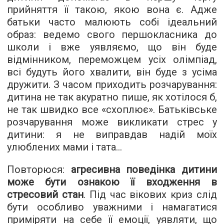
прийняття її такою, якою вона є. Адже
батьки часто малюють собі ідеальний
образ: ведемо свого першокласника до
школи і вже уявляємо, що він буде
відмінником, переможцем усіх олімпіад,
всі будуть його хвалити, він буде з усіма
дружити. З часом приходить розчарування:
дитина не так акуратно пише, як хотілося б,
не так швидко все «схоплює». Батьківське
розчарування може викликати стрес у
дитини: я не виправдав надій моїх
улюблених мами і тата…
Повторюся:
агресивна поведінка дитини
може бути ознакою її входження в
стресовий стан
. Під час вікових криз слід
бути особливо уважними і намагатися
приміряти на себе її емоції, уявляти, що