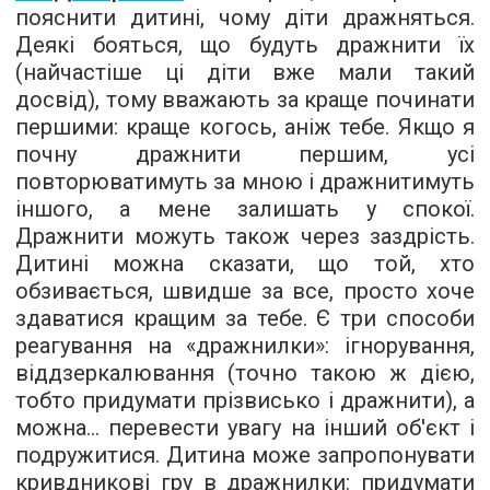
пояснити дитині, чому діти дражняться.
Деякі бояться, що будуть дражнити їх
(найчастіше ці діти вже мали такий
досвід), тому вважають за краще починати
першими: краще когось, аніж тебе. Якщо я
почну дражнити першим, усі
повторюватимуть за мною і дражнитимуть
іншого, а мене залишать у спокої.
Дражнити можуть також через заздрість.
Дитині можна сказати, що той, хто
обзивається, швидше за все, просто хоче
здаватися кращим за тебе. Є три способи
реагування на «дражнилки»: ігнорування,
віддзеркалювання (точно такою ж дією,
тобто придумати прізвисько і дражнити), а
можна... перевести увагу на інший об'єкт і
подружитися. Дитина може запропонувати
кривдникові гру в дражнилки: придумати