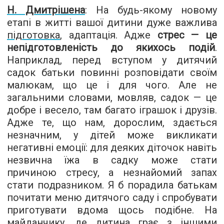
Н. Дмитрішена
: На будь-якому новому
етапі в житті вашої дитини дуже важлива
підготовка
, адаптація. Адже
стрес — це
непідготовленість до якихось подій
.
Наприклад, перед вступом у дитячий
садок батьки повинні розповідати своїм
малюкам, що це і для чого. Але не
загальними словами, мовляв, садок — це
добре і весело, там багато іграшок і друзів.
Адже те, що нам, дорослим, здається
незначним, у дітей може викликати
негативні емоції: для деяких діточок навіть
незвична їжа в садку може стати
причиною стресу, а незнайомий запах
стати подразником. Я б порадила батькам
почитати меню дитячого саду і спробувати
приготувати вдома щось подібне. На
майданчику, де дитина грає з іншими