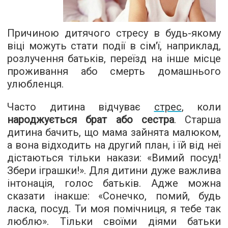
Причиною дитячого стресу в будь-якому
віці можуть стати події в сім'ї, наприклад,
розлучення батьків, переїзд на інше місце
проживання або смерть домашнього
улюбленця.
Часто дитина відчуває
стрес
, коли
народжується брат або сестра
. Старша
дитина бачить, що мама зайнята малюком,
а вона відходить на другий план, і їй від неї
дістаються тільки накази: «Вимий посуд!
Збери іграшки!». Для дитини дуже важлива
інтонація, голос батьків. Адже можна
сказати інакше: «Сонечко, помий, будь
ласка, посуд. Ти моя помічниця, я тебе так
люблю». Тільки своїми діями батьки