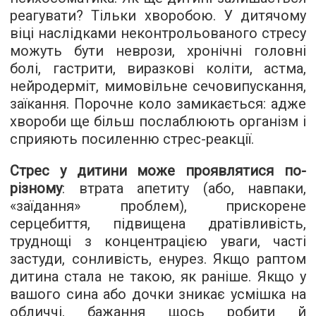
реагувати? Тільки хворобою. У дитячому
віці наслідками неконтрольованого стресу
можуть бути неврози, хронічні головні
болі, гастрити, виразкові коліти, астма,
нейродерміт, мимовільне сечовипускання,
заїкання. Порочне коло замикається: адже
хвороби ще більш послаблюють організм і
сприяють посиленню стрес-реакції.
Стрес у дитини може проявлятися по-
різному
: втрата апетиту (або, навпаки,
«заїдання» проблем), прискорене
серцебиття, підвищена дратівливість,
труднощі з концентрацією уваги, часті
застуди, сонливість, енурез. Якщо раптом
дитина стала не такою, як раніше. Якщо у
вашого сина або дочки зникає усмішка на
обличчі, бажання щось робити й