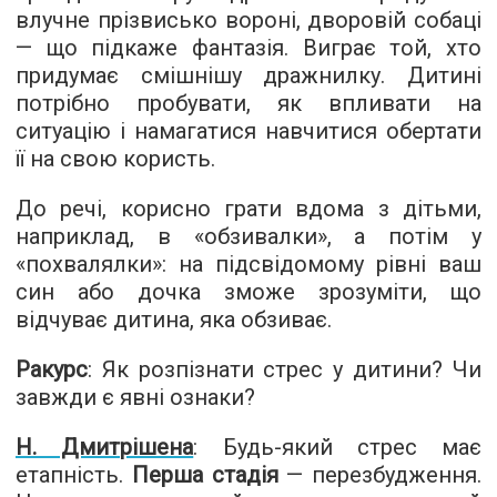
влучне прізвисько вороні, дворовій собаці
— що підкаже фантазія. Виграє той, хто
придумає смішнішу дражнилку. Дитині
потрібно пробувати, як впливати на
ситуацію і намагатися навчитися обертати
її на свою користь.
До речі, корисно грати вдома з дітьми,
наприклад, в «обзивалки», а потім у
«похвалялки»: на підсвідомому рівні ваш
син або дочка зможе зрозуміти, що
відчуває дитина, яка обзиває.
Ракурс
: Як розпізнати стрес у дитини? Чи
завжди є явні ознаки?
Н. Дмитрішена
: Будь-який стрес має
етапність.
Перша стадія
— перезбудження.