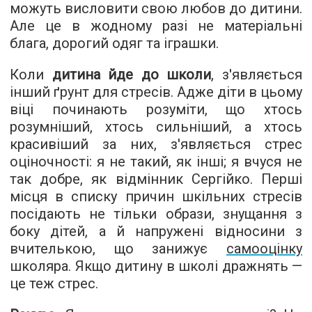
можуть висловити свою любов до дитини.
Але це в жодному разі не матеріальні
блага, дорогий одяг та іграшки.
Коли
дитина йде до школи
, з'являється
інший ґрунт для стресів. Адже діти в цьому
віці починають розуміти, що хтось
розумніший, хтось сильніший, а хтось
красивіший за них, з'являється стрес
оціночності: я не такий, як інші; я вчуся не
так добре, як відмінник Сергійко. Перші
місця в списку причин шкільних стресів
посідають не тільки образи, знущання з
боку дітей, а й напружені відносини з
вчителькою, що занижує
самооцінку
школяра. Якщо дитину в школі дражнять —
це теж стрес.