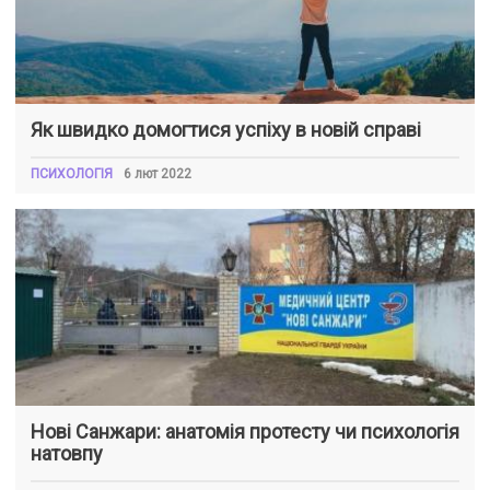
Як швидко домогтися успіху в новій справі
ПСИХОЛОГІЯ
6 лют 2022
Нові Санжари: анатомія протесту чи психологія
натовпу