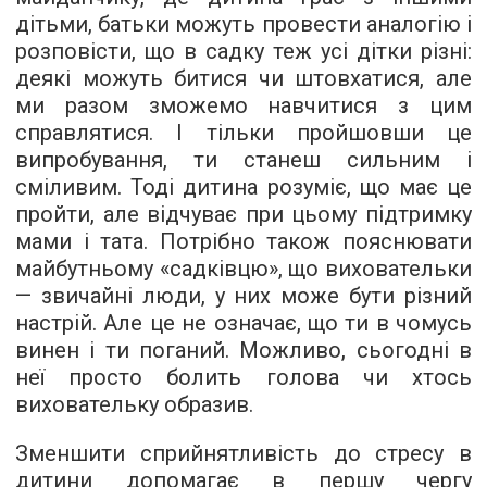
дітьми, батьки можуть провести аналогію і
розповісти, що в садку теж усі дітки різні:
деякі можуть битися чи штовхатися, але
ми разом зможемо навчитися з цим
справлятися. І тільки пройшовши це
випробування, ти станеш сильним і
сміливим. Тоді дитина розуміє, що має це
пройти, але відчуває при цьому підтримку
мами і тата. Потрібно також пояснювати
майбутньому «садківцю», що виховательки
— звичайні люди, у них може бути різний
настрій. Але це не означає, що ти в чомусь
винен і ти поганий. Можливо, сьогодні в
неї просто болить голова чи хтось
виховательку образив.
Зменшити сприйнятливість до стресу в
дитини допомагає в першу чергу