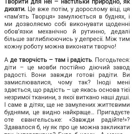
Творити для неї – настільки природно, як
дихати.
Це вже потім, у дорослому віці, ця
«пам’ять Творця» замулюється в буднях, і
ми дозволяємо собі виконувати щоденні
обов’язки механічно й рутинно, дедалі
більше заглиблюючись у депресії. Між тим
кожну роботу можна виконати творчо!
А
де творчість – там і радість
. Погодьтеся:
діти – це мовби постійно діючий завод
радості. Вони завжди готові радіти. Ви
замислювалися, чому так? Іноді мені
здається, що радість – це якась основа тієї
незримої тканини, з якої виткано наші душі.
І саме в дітях, ще не замулених життєвими
буднями, це видно найкраще… Пригадуєте
оте євангельське: «Завжди радійте!»?
Здавалося б, ну як про це можна закликати