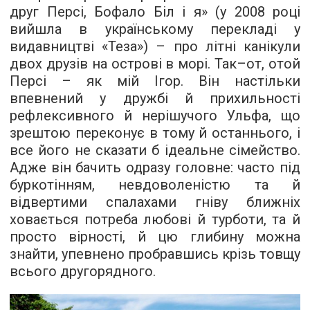
друг Персі, Бофало Біл і я» (у 2008 році
вийшла в українському перекладі у
видавництві «Теза») – про літні канікули
двох друзів на острові в морі. Так–от, отой
Персі – як мій Ігор. Він настільки
впевнений у дружбі й прихильності
рефлексивного й нерішучого Ульфа, що
зрештою переконує в тому й останнього, і
все його не сказати б ідеальне сімейство.
Адже він бачить одразу головне: часто під
буркотінням, невдоволеністю та й
відвертими спалахами гніву ближніх
ховається потреба любові й турботи, та й
просто вірності, й цю глибину можна
знайти, упевнено пробравшись крізь товщу
всього другорядного.