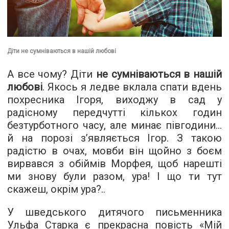
Діти не сумніваються в нашій любові
А все чому? Діти
не сумніваються в нашій
любові
. Якось я ледве вклала спати вдень
похресника Ігоря, виходжу в сад у
радісному передчутті кількох годин
безтурботного часу, але минає півгодини…
й на порозі з’являється Ігор. З такою
радістю в очах, мовби він щойно з боєм
вирвався з обіймів Морфея, щоб нарешті
ми знову були разом, ура! І що ти тут
скажеш, окрім ура?..
У шведського дитячого письменника
Ульфа Старка є прекрасна повість «Мій