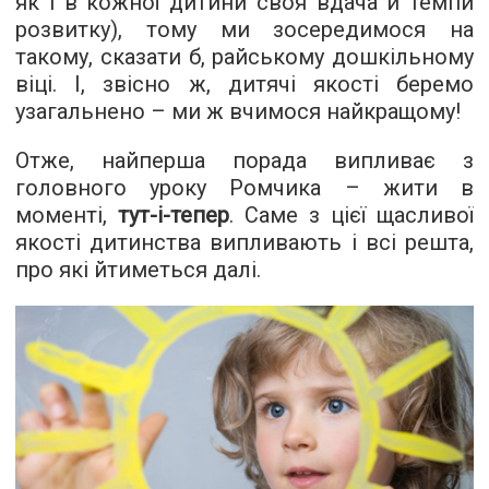
як і в кожної дитини своя вдача й темпи
розвитку), тому ми зосередимося на
такому, сказати б, райському дошкільному
віці. І, звісно ж, дитячі якості беремо
узагальнено – ми ж вчимося найкращому!
Отже, найперша порада випливає з
головного уроку Ромчика – жити в
моменті,
тут-і-тепер
. Саме з цієї щасливої
якості дитинства випливають і всі решта,
про які йтиметься далі.