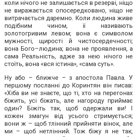
коли нічого не залишається в резерві, ніщо
не виражається опосередковано, ніщо не
витрачається даремно. Коли людина живе
подібним чином, її називають
золотогривим левом; вона є символом
мужності, щирості й чистосердечності;
вона Бого–людина; вона не проявлення, а
сама Реальність, адже за нею нічого не
стоїть, вона «вся істина», «сама суть».
Ну або – ближче – з апостола Павла. У
першому посланні до Коринтян він писав:
«Хіба ви не знаєте, що ті, хто на перегонах
біжить, усі біжать, але нагороду приймає
один? Біжіть так, щоб одержали ви! І
кожен змагун від усього стримується;
вони ж – щоб тлінний прийняти вінок, але
ми – щоб нетлінний. Тож біжу я не так,