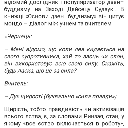
відомий дослідник і популяризатор дзен–
буддизму на Заході Дайсецу Судзукі. В
книжці «Основи дзен–буддизму» він цитує
мондо – діалог між учнем та вчителем:
«Чернець:
– Мені відомо, що коли лев кидається на
свого супротивника, хай то заєць чи слон,
він використовує всю свою силу. Скажіть,
будь ласка, що це за сила?
Вчитель:
– Дух щирості (буквально «сила правди»).
Щирість, тобто правдивість чи активізація
всього єства, є, за словами Ринзая, стан, у
якому «все єство включається в роботу»,