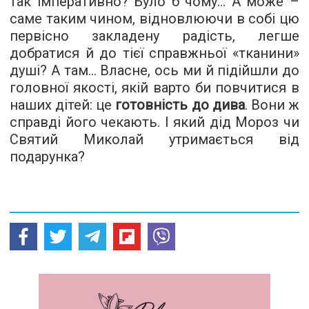
так імперативно? Було б чому… А може –
саме таким чином, відновлюючи в собі цю
первісно закладену радість, легше
добратися й до тієї справжньої «тканини»
душі? А там… Власне, ось ми й підійшли до
головної якості, якій варто би повчитися в
наших дітей: це
готовність до дива
. Вони ж
справді його чекають. І який дід Мороз чи
Святий Миколай утримається від
подарунка?