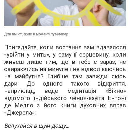
Діти вміють жити в моменті, тут-і-тепер
Пригадайте, коли востаннє вам вдавалося
«увійти у мить», у саму її серцевину, коли
живеш лише тим, що в тебе є зараз, не
озираючись на минуле і не відволікаючись
на майбутнє? Глибше там завжди якісь
дари. До одного такого відкриття,
наприклад, веде медитація «Вікно»
відомого індійського ченця-єзуїта Ентоні
де Мелло з його книги духовних вправ
«Джерела»:
Вслухайся в шум дощу…