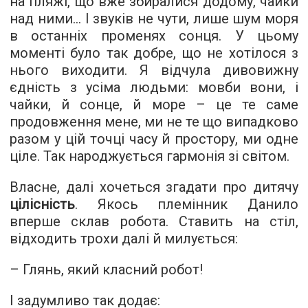
на пляжі, що вже збиралися додому, чайки
над ними… І звуків не чути, лише шум моря
в останніх променях сонця. У цьому
моменті було так добре, що не хотілося з
нього виходити. Я відчула дивовижну
єдність з усіма людьми: мовби вони, і
чайки, й сонце, й море – це те саме
продовження мене, ми не те що випадково
разом у цій точці часу й простору, ми одне
ціле. Так народжується гармонія зі світом.
Власне, далі хочеться згадати про дитячу
цілісність
. Якось племінник Данило
вперше склав робота. Ставить на стіл,
відходить трохи далі й милується:
– Глянь, який класний робот!
І задумливо так додає: