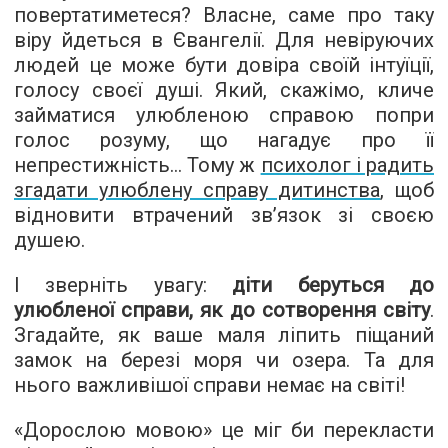
повертатиметеся? Власне, саме про таку
віру йдеться в Євангелії. Для невіруючих
людей це може бути довіра своїй інтуїції,
голосу своєї душі. Який, скажімо, кличе
займатися улюбленою справою попри
голос розуму, що нагадує про її
непрестижність… Тому ж
психолог і радить
згадати улюблену справу дитинства
, щоб
відновити втрачений зв’язок зі своєю
душею.
І зверніть увагу:
діти беруться до
улюбленої справи, як до сотворення світу
.
Згадайте, як ваше маля ліпить піщаний
замок на березі моря чи озера. Та для
нього важливішої справи немає на світі!
«Дорослою мовою» це міг би перекласти