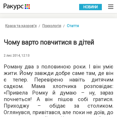
УКР
РУС
НОВИНИ
Краса та здоров'я
Психологія
Стаття
Чому варто повчитися в дітей
2 лис 2014, 12:13
Роману два з половиною роки. І він уміє
жити. Йому завжди добре саме там, де він
є тепер. Перевірено навіть дитячим
садком. Мама хлопчика розповідає:
«Привела Ромку й думаю – ну, зараз
почнеться! А він пішов собі гратися.
Приходжу – обідає за столиком.
Оглянувся, привітався, але поки не доїв, до