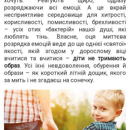
хочуть. Реагують щиро, одразу
розряджаючи всі емоції. А це вкрай
несприятливе середовище для хитрості,
корисливості, помисливості, брехливості
– усіх отих «бактерій» нашої душі, які
люблять тінь. Власне, оця миттєва
розрядка емоцій веде до ще однієї «святої»
якості, якій згодом у дорослому віці
вчитися та вчитися –
діти не тримають
образ
. Усі їхні невдоволення, обурення й
образи – як короткий літній дощик, якого
за мить і не згадаєш на сонечку.