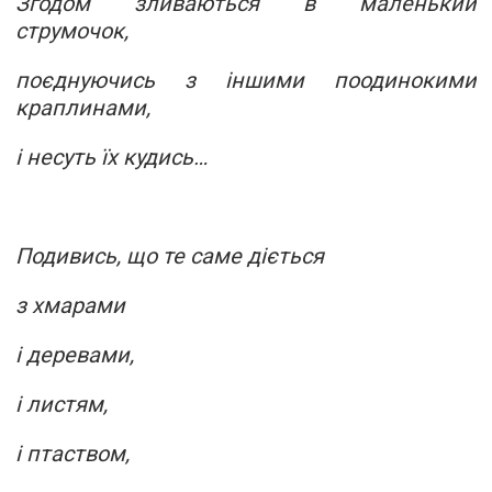
Згодом зливаються в маленький
струмочок,
поєднуючись з іншими поодинокими
краплинами,
і несуть їх кудись…
Подивись, що те саме діється
з хмарами
і деревами,
і листям,
і птаством,