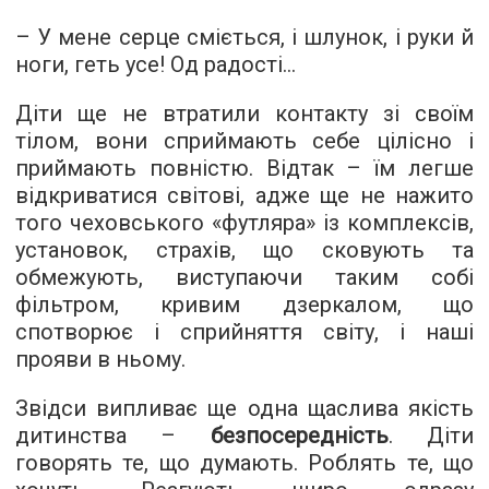
– У мене серце сміється, і шлунок, і руки й
ноги, геть усе! Од радості...
Діти ще не втратили контакту зі своїм
тілом, вони сприймають себе цілісно і
приймають повністю. Відтак – їм легше
відкриватися світові, адже ще не нажито
того чеховського «футляра» із комплексів,
установок, страхів, що сковують та
обмежують, виступаючи таким собі
фільтром, кривим дзеркалом, що
спотворює і сприйняття світу, і наші
прояви в ньому.
Звідси випливає ще одна щаслива якість
дитинства –
безпосередність
. Діти
говорять те, що думають. Роблять те, що