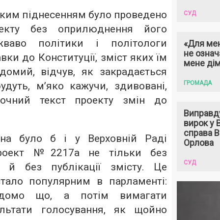
яким піднесенням було проведено
СУД
оекту без оприлюднення його
ваво політики і політологи
«Для мен
не означ
ки до Конституції, зміст яких їм
мене ді
домий, відчув, як закрадається
ГРОМАДА
удуть, м’яко кажучи, здивовані,
точний текст проекту змін до
Виправд
вирок у
справа 
на було б і у Верховній Раді
Орлова
проект №2217а не тільки без
СУД
е й без публікації змісту. Це
тало популярним в парламенті:
ідомо що, а потім вимагати
ультати голосування, як щойно