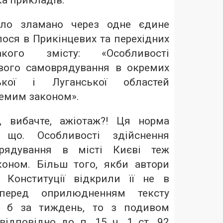
а прикладів.
уло зламано через одне єдине
лося в Прикінцевих та перехідних
акого змісту: «Особливості
вого самоврядування в окремих
ької і Луганської областей
емим законом».
, вибачте, ажіотаж?! Ця норма
 що. Особливості здійснення
врядування в місті Києві теж
оном. Більш того, якби автори
 Конституції відкрили її не в
перед оприлюдненням тексту
а б за тиждень, то з подивом
відповідно до п. 15 ч. 1 ст. 92