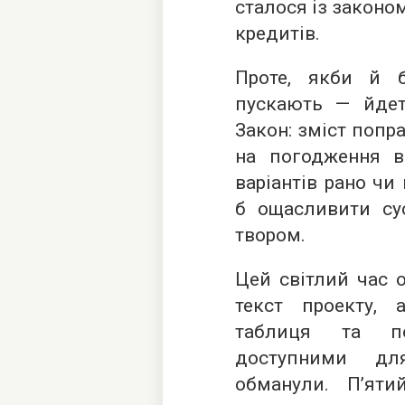
сталося із законо
кредитів.
Проте, якби й б
пускають — йде
Закон: зміст попр
на погодження в
варіантів рано чи
б ощасливити сус
твором.
Цей світлий час 
текст проекту, 
таблиця та по
доступними дл
обманули. П’яти