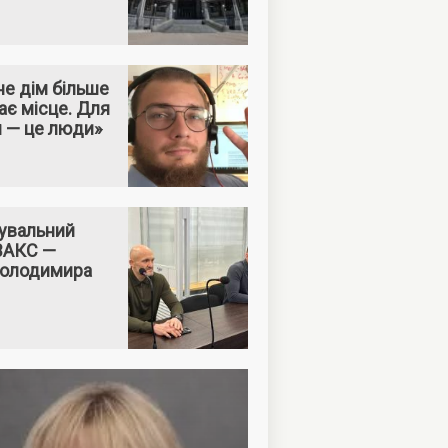
е дім більше
ає місце. Для
м — це люди»
увальний
 ВАКС —
Володимира