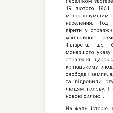
переліком застере
19 лютого 1861 
малозрозуміли
населення. Тод
вірити у справжн
«фільчиною грам
Філарета, що б
монаршого указу.
справжня царськ
кріпацькому люд
свобода і земля, 
та підробили от
людям голову. І 
новою силою...
На жаль, історія 