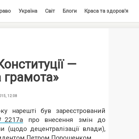
раво
Україна
Світ
Блоги
Краса та здоров'я
Конституції —
а грамота»
015, 12:08
ку нарешті був зареєстрований
№2217а
про внесення змін до
ни (щодо децентралізації влади),
зидентом Петром Порошенком.