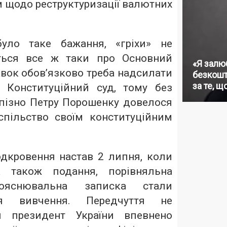
м щодо реструктуризації валютних
уло таке бажання, «гріхи» не
ться все ж таки про Основний
«Я залю
авок обов’язково треба надсилати
безкошт
за те, щ
 Конституційний суд, тому без
 пізно Петру Порошенку довелося
пільство своїм конституційним
одкровення настав 2 липня, коли
а також подання, порівняльна
яснювальна записка стали
я вивчення. Передчуття не
й президент України впевнено