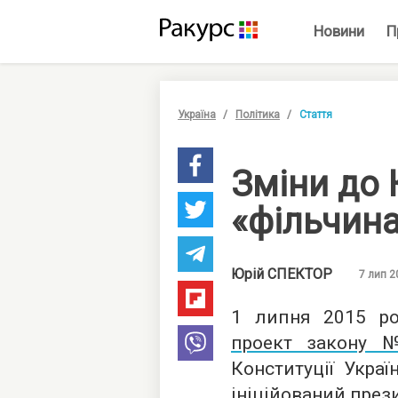
Новини
П
Україна
Політика
Стаття
Зміни до 
«фільчин
Юрій
СПЕКТОР
7 лип 2
1 липня 2015 ро
проект закону 
Конституції Украї
ініційований пре