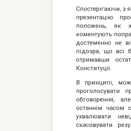
Спостерігаючи, з 
презентацію пр
положень, як ж
коментують поправ
достеменно не ві
підозра, що всі б
отримавши оста
Конституції.
В принципі, мож
проголосувати 
обговорення, ал
останнім часом с
ухвалювати нев
скасовувати рез