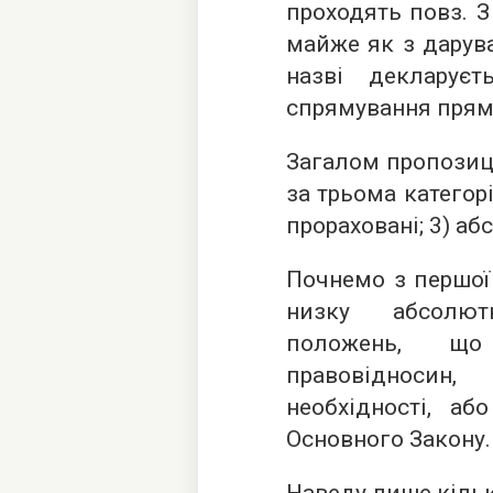
проходять повз. 
майже як з дарув
назві декларуєть
спрямування прям
Загалом пропозиц
за трьома категорі
прораховані; 3) а
Почнемо з першої 
низку абсолют
положень, щ
правовідносин
необхідності, аб
Основного Закону.