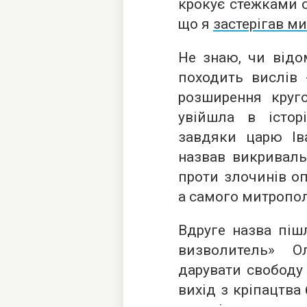
крокує стежками с
що я
застерігав м
Не знаю, чи відо
походить вислів 
розширення круго
увійшла в істор
завдяки царю Ів
назвав викриваль
проти злочинів о
а самого митропо
Вдруге назва пішл
визволитель» О
дарувати свободу 
вихід з кріпацтв