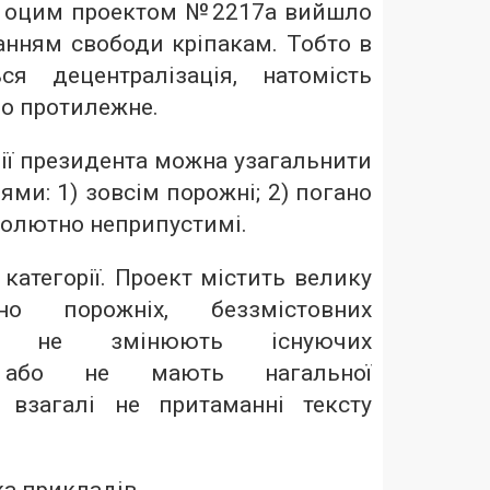
З оцим проектом №2217а вийшло
анням свободи кріпакам. Тобто в
ся децентралізація, натомість
о протилежне.
ії президента можна узагальнити
ями: 1) зовсім порожні; 2) погано
бсолютно неприпустимі.
категорії. Проект містить велику
но порожніх, беззмістовних
о не змінюють існуючих
, або не мають нагальної
о взагалі не притаманні тексту