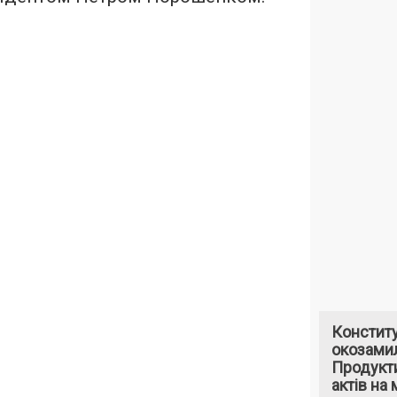
Констит
окозами
Продукти
актів на 