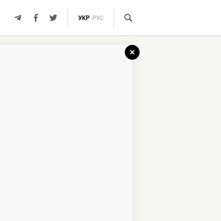
УКР
РУС