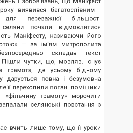
жень і зобов’язань, що Маніфест
року виявився багатослівним і
м для переважної більшості
і селяни почали відмовлятися
ість Маніфесту, називаючи його
отою» — за ім’ям митрополита
езпосередньо складав текст
 Пішли чутки, що, мовляв, існує
а грамота, де усьому бідному
у дарується повна і безумовна
але її перехопили погані поміщики
у «фільчину грамоту» морочити
запалали селянські повстання з
нас вчить лише тому, що її уроки