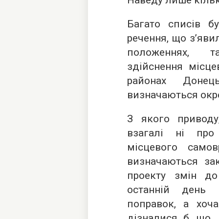
Наведу лише кільк
Багато списів б
речення, що з’яви
положеннях, т
здійснення місце
районах Донец
визначаються окр
З якого приводу
взагалі ні про
місцевого само
визначаються зак
проекту змін до
останній день 
поправок, а хоч
дізналися б, що, 