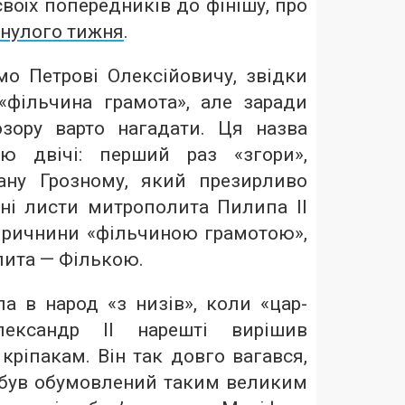
воїх попередників до фінішу, про
инулого тижня
.
мо Петрові Олексійовичу, звідки
«фільчина грамота», але заради
зору варто нагадати. Ця назва
ію двічі: перший раз «згори»,
ану Грозному, який презирливо
ні листи митрополита Пилипа II
причнини «фільчиною грамотою»,
лита — Фількою.
а в народ «з низів», коли «цар-
лександр ІІ нарешті вирішив
кріпакам. Він так довго вагався,
а був обумовлений таким великим