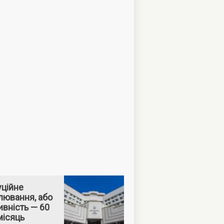
уційне
лювання, або
вність — 60
місяць