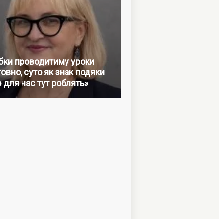
бки проводитиму уроки
овно, суто як знак подяки
о для нас тут роблять»