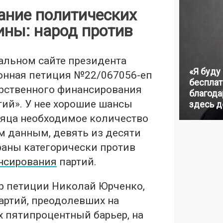
ание политических
ины: народ против
альном сайте президента
«Я буду
онная петиция №22/067056-еп
бесплат
арственного финансирования
благодар
тий». У нее хорошие шансы
здесь д
сяца необходимое количество
м данным, девять из десяти
раны категорически против
нсирования
партий.
ор петиции Николай Юрченко,
артий, преодолевших на
 пятипроцентный барьер, на