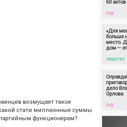
60 актов
СУД
«Для ме
больше н
место. 
дом — э
ОБЩЕСТВО
Оправда
пригово
дело Вл
Орлова
раинцев возмущает такое
СУД
 какой стати миллионные суммы
 партийным функционерам?