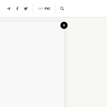
УКР
РУС