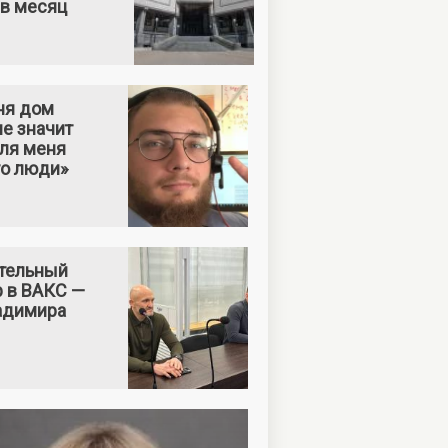
 в месяц
ня дом
е значит
Для меня
то люди»
тельный
р в ВАКС —
адимира