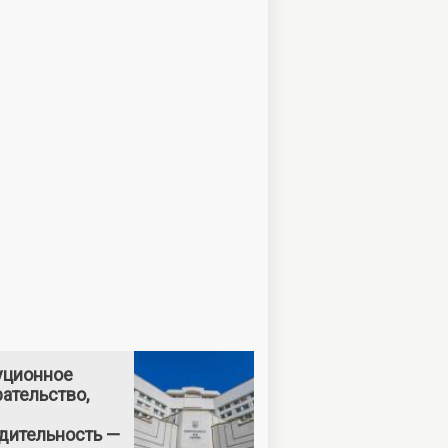
уционное
ательство,
дительность —