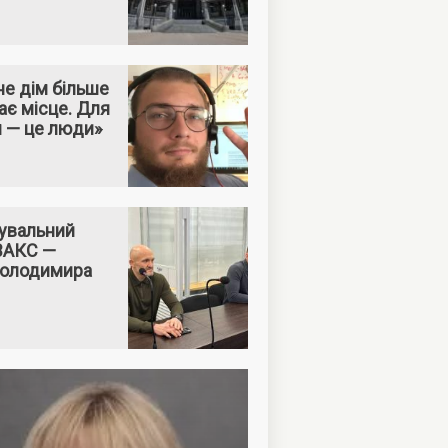
е дім більше
ає місце. Для
м — це люди»
увальний
 ВАКС —
Володимира