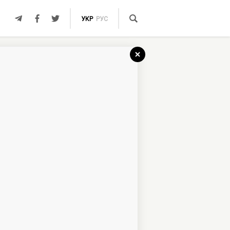
УКР
РУС