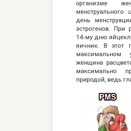
организме ж
менструального 
день менструаци
эстрогенов. При 
14-му дню яйцекле
яичник. В этот 
максимальном 
женщина расцвета
максимально пр
природой, ведь гл