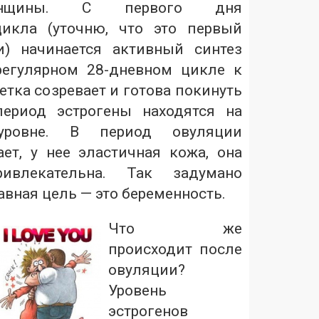
енщины. С первого дня
цикла (уточню, что это первый
и) начинается активный синтез
регулярном 28-дневном цикле к
тка созревает и готова покинуть
период эстрогены находятся на
уровне. В период овуляции
ет, у нее эластичная кожа, она
ивлекательна. Так задумано
авная цель — это беременность.
Что же
происходит после
овуляции?
Уровень
эстрогенов