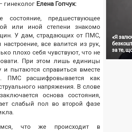
— гинеколог
Елена Гопчук
:
е состояние, предшествующее
той или иной степени знакомо
ин. У дам, страдающих от ПМС,
«Я залю
 настроение, все валится из рук,
безкошт
за те, щ
ько плохо себя чувствуют, что не
ровати. При этом лишь единицы
у и пытаются справиться вместе
м. ПМС расшифровывается как
труального напряжения. В слове
заключается основа состояния,
ает слабый пол во второй фазе
икла.
ремся, что же происходит в