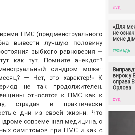
СУД
«Для мен
не означ
время ПМС (предменструального
мене ді
обна вывести лучшую половину
состояния зыбкого равновесия —
ГРОМАДА
тут как тут. Помните анекдот?
дменструальный синдром может
Виправд
вирок у
есяц? — Нет, это характер!» К
справа 
период не так продолжителен.
Орлова
енщины относятся к ПМС как к
СУД
лу, страдая и практически
остые дни из своей жизни. Что
индроме современная медицина, о
ных симптомов при ПМС и как с