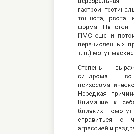
церебральн
гастроинтестинал
тошнота, рвота 
форма. Не стоит
ПМС еще и потом
перечисленных пр
т. п.) могут маск
Степень выраж
синдрома в
психосоматиче
Нередкая причин
Внимание к себе
близких помогут
справиться с 
агрессией и разд