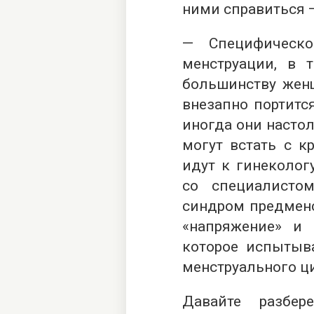
ними справиться 
— Специфическо
менструации, в 
большинству женщ
внезапно портится
иногда они настол
могут встать с к
идут к гинеколог
со специалисто
синдром предменс
«напряжение» и 
которое испытыв
менструального ц
Давайте разбе