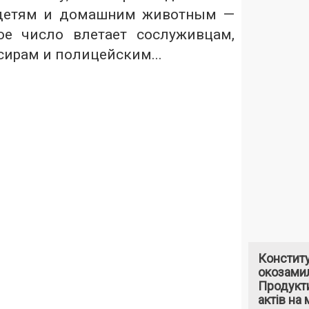
 детям и домашним животным —
ое число влетает сослуживцам,
сирам и полицейским...
Констит
окозами
Продукти
актів на 