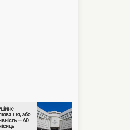
уційне
лювання, або
вність — 60
місяць