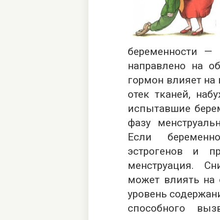
беременности — п
направлено на об
гормон влияет на
отек тканей, наб
испытавшие берем
фазу менструаль
Если беременн
эстрогенов и пр
менструация. С
может влиять на
уровень содержан
способного выз