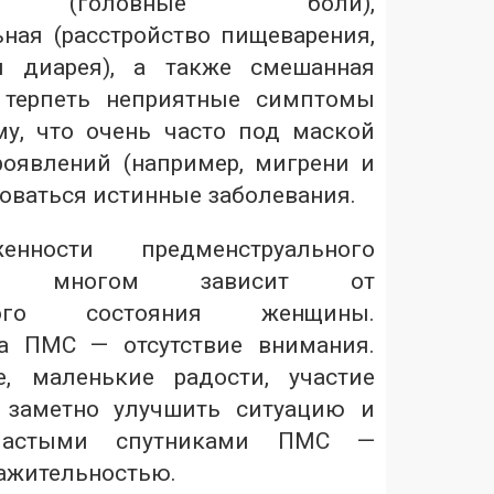
ая (головные боли),
ьная (расстройство пищеварения,
и диарея), а также смешанная
 терпеть неприятные симптомы
у, что очень часто под маской
оявлений (например, мигрени и
ироваться истинные заболевания.
енности предменструального
о многом зависит от
ского состояния женщины.
а ПМС — отсутствие внимания.
, маленькие радости, участие
 заметно улучшить ситуацию и
частыми спутниками ПМС —
ражительностью.