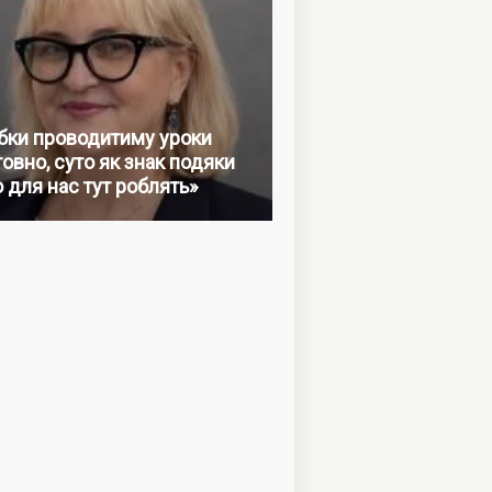
бки проводитиму уроки
овно, суто як знак подяки
о для нас тут роблять»