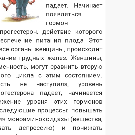
падает. Начинает
появляться
гормон
рогестерон, действие которого
еспечение питания плода. Этот
 все органы женщины, происходит
ухание грудных желез. Женщины,
енность, могут сравнить вторую
ного цикла с этим состоянием.
ость не наступила, уровень
огестерона падает, начинается
нижение уровня этих гормонов
 следующие процессы: повышать
ия моноаминоксидазы (вещества,
вать депрессию) и понижать