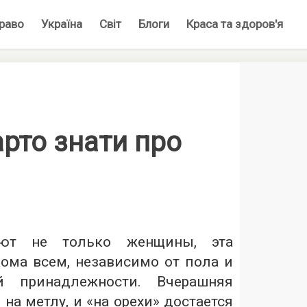
раво
Україна
Світ
Блоги
Краса та здоров'я
арто знати про
ют не только женщины, эта
кома всем, независимо от пола и
ой принадлежности. Вчерашняя
 на метлу, и «на орехи» достается