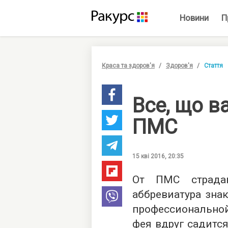
Новини
П
Краса та здоров'я
Здоров'я
Стаття
Все, що в
ПМС
15 кві 2016, 20:35
От ПМС страда
аббревиатура зна
профессиональн
фея вдруг садится