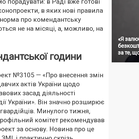
о порадувати: в Раді вже готові
конопроекти, в яких нові правила
і норма про комендантську
ься не на місяці, а, можливо, на
«Я залю
безкошт
за те, щ
ндантської години
ект №3105 — «Про внесення змін
авчих актів України щодо
вових засад діяльності
дії України». Він значно розширює
гвардійців. Минулого тижня,
 профільний комітет рекомендував
оект за основу. Новина про це
ЗМІ, і практично скрізь