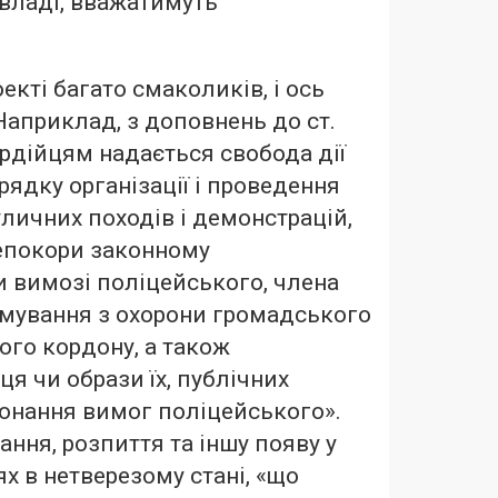
 владі, вважатимуть
кті багато смаколиків, і ось
Наприклад, з доповнень до ст.
рдійцям надається свобода дії
рядку організації і проведення
вуличних походів і демонстрацій,
непокори законному
 вимозі поліцейського, члена
мування з охорони громадського
ого кордону, а також
я чи образи їх, публічних
онання вимог поліцейського».
ання, розпиття та іншу появу у
х в нетверезому стані, «що