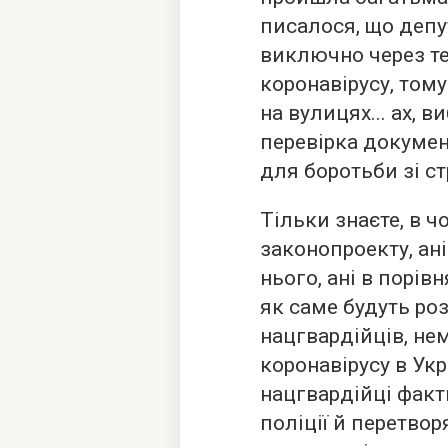
писалося, що деп
виключно через те,
коронавірусу, том
на вулицях... ах, в
перевірка докумен
для боротьби зі с
Тільки знаєте, в чо
законопроекту, ан
нього, ані в порів
як саме будуть р
нацгвардійців, не
коронавірусу в Укр
нацгвардійці фак
поліції й перетвор