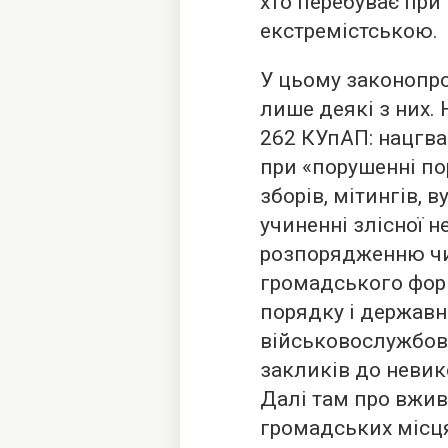
хто перебуває при
екстремістською.
У цьому законопрое
лише деякі з них. 
262 КУпАП: нацгва
при «порушенні по
зборів, мітингів, 
учиненні злісної 
розпорядженню чи
громадського фор
порядку і державн
військовослужбовц
закликів до невик
Далі там про вжив
громадських місця