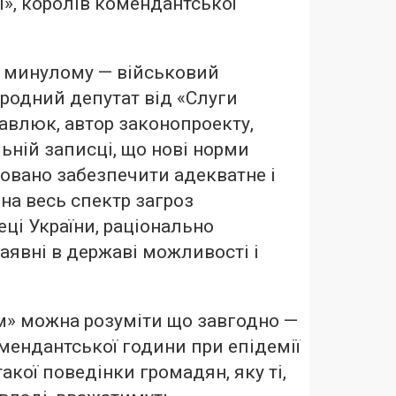
і», королів комендантської
в минулому — військовий
ародний депутат від «Слуги
влюк, автор законопроекту,
ній записці, що нові норми
овано забезпечити адекватне і
на весь спектр загроз
еці України, раціонально
явні в державі можливості і
м» можна розуміти що завгодно —
мендантської години при епідемії
такої поведінки громадян, яку ті,