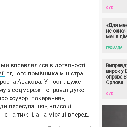
СУД
«Для мен
не означ
мене ді
ГРОМАДА
ми вправлялися в дотепності,
Виправд
вирок у
ії
одного помічника міністра
справа 
рсена Авакова. У пості, дуже
Орлова
 з соцмереж, і справді дуже
СУД
ро «суворі покарання»,
и пересування», «високі
не на тижні, а на місяці вперед.