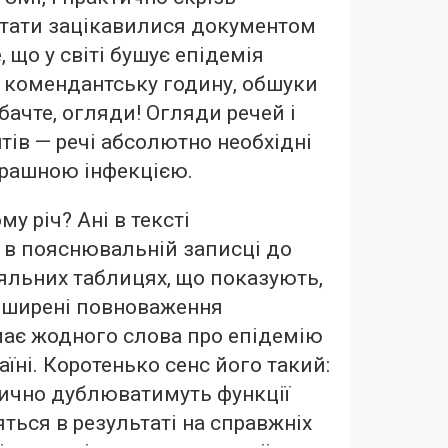
утати зацікавилися документом
 що у світі бушує епідемія
у комендантську годину, обшуки
ибачте, огляди! Огляди речей і
тів — речі абсолютно необхідні
трашною інфекцією.
му річ? Ані в тексті
і в пояснювальній записці до
няльних таблицях, що показують,
озширені повноваження
має жодного слова про епідемію
аїні. Коротенько сенс його такий:
тично дублюватимуть функції
яться в результаті на справжніх