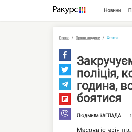
Новини
П
Право
Права людини
Стаття
Закручуєм
поліція, 
година, в
боятися
Людмила
ЗАГЛАДА
1
Масова істерія під