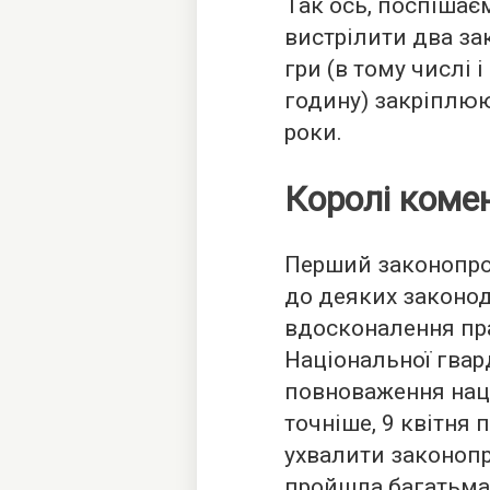
Так ось, поспішаєм
вистрілити два за
гри (в тому числі 
годину) закріплюют
роки.
Королі коме
Перший законопро
до деяких законод
вдосконалення пра
Національної гвар
повноваження нац
точніше, 9 квітня
ухвалити законопр
пройшла багатьма 