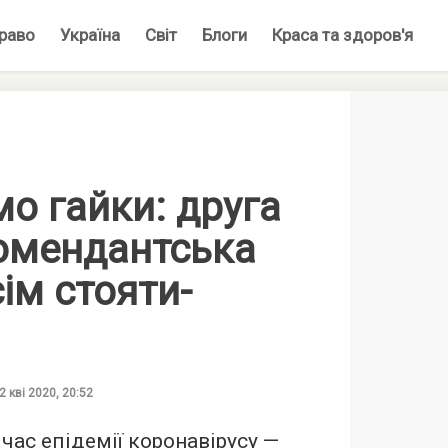
раво
Україна
Світ
Блоги
Краса та здоров'я
о гайки: друга
комендантська
сім стояти-
2 кві 2020, 20:52
 час епідемії коронавірусу —