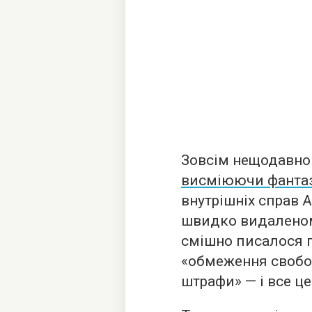
Зовсім нещодавно 
висміюючи фантаз
внутрішніх справ А
швидко видаленому
смішно писалося п
«обмеження свобод
штрафи» — і все це 