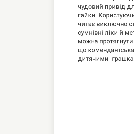
чудовий привід для
гайки. Користуюч
читає виключно ст
сумнівні ліки й м
можна протягнути 
що комендантська
дитячими іграшка