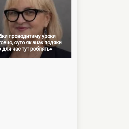
бки проводитиму уроки
овно, суто як знак подяки
о для нас тут роблять»