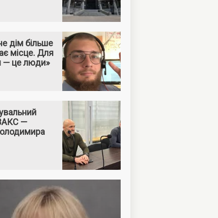
е дім більше
ає місце. Для
м — це люди»
увальний
 ВАКС —
Володимира