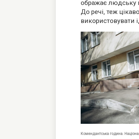
ображає людську г
До речі, теж цікав
використовувати і
Комендантська година. Націонал