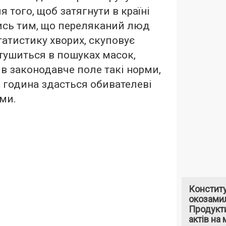
 того, щоб затягнути в країні
ись тим, що переляканий люд
атистику хворих, скуповує
етушиться в пошуках масок,
в законодавче поле такі норми,
 година здасться обивателеві
ми.
Констит
окозами
Продукти
актів на 