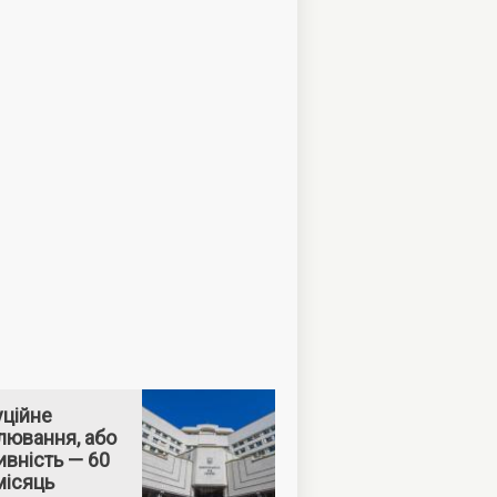
уційне
лювання, або
вність — 60
місяць