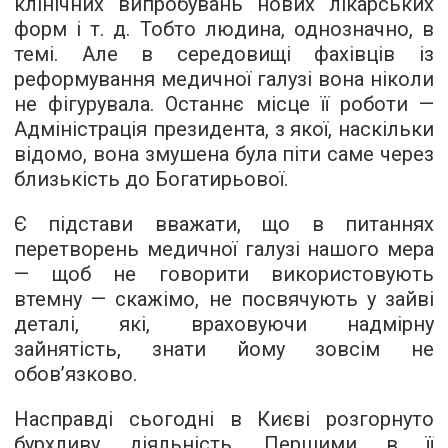
клінічних випробувань нових лікарських
форм і т. д. Тобто людина, однозначно, в
темі. Але в середовищі фахівців із
реформування медичної галузі вона ніколи
не фігурувала. Останнє місце її роботи —
Адміністрація президента, з якої, наскільки
відомо, вона змушена була піти саме через
близькість до Богатирьової.
Є підстави вважати, що в питаннях
перетворень медичної галузі нашого мера
— щоб не говорити використовують
втемну — скажімо, не посвячують у зайві
деталі, які, враховуючи надмірну
зайнятість, знати йому зовсім не
обов’язково.
Насправді сьогодні в Києві розгорнуто
бурхливу діяльність. Першими в її