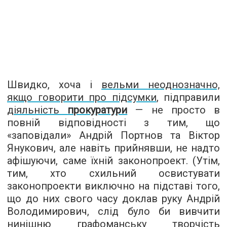
Швидко, хоча і
вельми неоднозначно,
якщо говорити про підсумки
, підправили
діяльність
прокуратури
— не просто в
повній відповідності з тим, що
«заповідали» Андрій Портнов та Віктор
Янукович, але навіть прийнявши, не надто
афішуючи, саме їхній законопроект. (Утім,
тим, хто схильний освистувати
законопроекти виключно на підставі того,
що до них свого часу доклав руку Андрій
Володимирович, слід було би вивчити
нинішню
графоманську творчість