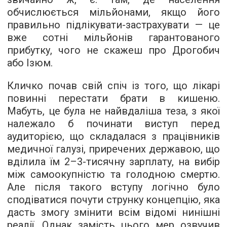
обчислюється мільйонами, якщо його
правильно підлікувати-застрахувати — це
вже сотні мільйонів гарантованого
прибутку, чого не скажеш про Дрогобич
або Ізюм.
Кличко почав свій спіч із того, що лікарі
повинні перестати брати в кишеню.
Мабуть, це була не найвдаліша теза, з якої
належало б починати виступ перед
аудиторією, що складалася з працівників
медичної галузі, приречених державою, що
вділила їм 2–3-тисячну зарплату, на вибір
між самоокупністю та голодною смертю.
Але після такого вступу логічно було
сподіватися почути струнку концепцію, яка
дасть змогу змінити всім відомі нинішні
реалії. Однак замість цього мер озвучив