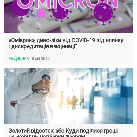
«Омікрон», диво-ліки від COVID-19 під ялинку
і дискредитація вакцинації
МЕДИЦИНА
3 січ 2022
Золотий відсоток, або Куди поділися гроші
на «ковідні» надбавки лікарям