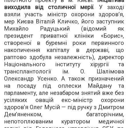
пілотного проекту в м. Києві.
Ініціатива
виходила від столичної мерії
. У заході
взяли участь міністр охорони здоров’я,
мер Києва Віталій Кличко, його заступник
Михайло Радуцький (відомий як
президент приватної клініки «Борис»,
створеної в буремні роки первинного
накопичення капіталу в державі, що
раптово здобула незалежність), директор
Національного інституту хірургії та
трансплантології ім. О. Шалімова
Олександр Усенко. А також призначений
на посаду під оплески Майдану та
парламенту, але незабаром знятий вже без
усіляких овацій екс-міністр охорони
здоров’я Олег Мусій — під ручку з Дмитром
Дем’яненком, багаторічним,
непотоплюваним куратором медичної