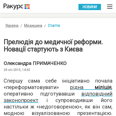
УКР
РУС
НОВИНИ
Україна
Медицина
Стаття
Прелюдія до медичної реформи.
Новації стартують з Києва
Олександра
ПРИМАЧЕНКО
29 січ 2015, 14:32
Спершу сама себе ініціативно почала
«переформатовувати»
рідна
міліція
,
оперативно підготувавши
відповідний
законопроект
і супроводивши його
настільки ж «недоговореною», як він сам,
модною візуалізованою презентацією.