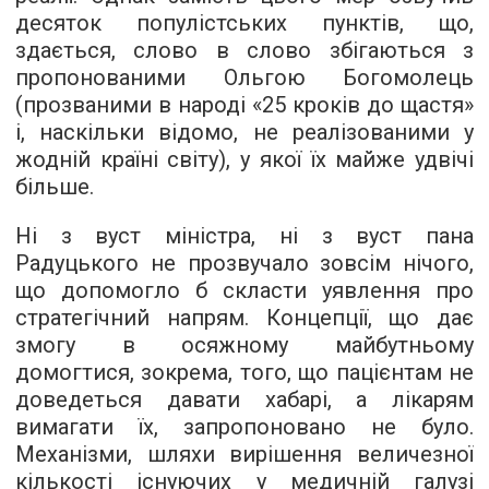
десяток популістських пунктів, що,
здається, слово в слово збігаються з
пропонованими Ольгою Богомолець
(прозваними в народі «25 кроків до щастя»
і, наскільки відомо, не реалізованими у
жодній країні світу), у якої їх майже удвічі
більше.
Ні з вуст міністра, ні з вуст пана
Радуцького не прозвучало зовсім нічого,
що допомогло б скласти уявлення про
стратегічний напрям. Концепції, що дає
змогу в осяжному майбутньому
домогтися, зокрема, того, що пацієнтам не
доведеться давати хабарі, а лікарям
вимагати їх, запропоновано не було.
Механізми, шляхи вирішення величезної
кількості існуючих у медичній галузі