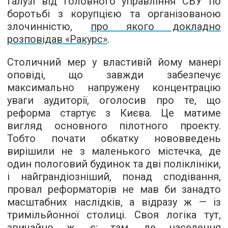
галузі від Головного управління СБУ по
боротьбі з корупцією та організованою
злочинністю,
про якого докладно
розповідав «Ракурс»
.
Столичний мер у властивій йому манері
оповіді, що завжди забезпечує
максимально напружену концентрацію
уваги аудиторії, оголосив про те, що
реформа стартує з Києва. Це матиме
вигляд основного пілотного проекту.
Тобто почати обкатку нововведень
вирішили не з маленького містечка, де
один пологовий будинок та дві поліклініки,
і найграндіозніший, понад сподівання,
провал реформаторів не мав би занадто
масштабних наслідків, а відразу ж — із
тримільйонної столиці. Своя логіка тут,
звичайно ж, є: там, де населення