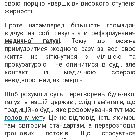
свою порцію «вершків» високого ступеня
жирності.
Проте насамперед більшість громадян
відчує на собі результати
реформування
медичної галузі
. Тому що можна
примудритися жодного разу за все своє
життя не зіткнутися з міліцією та
прокуратурою і не опинитися в суді, але
контакт із медичною сферою
невідворотний, як смерть.
Щоб розуміти суть перетворень будь-якої
галузі в нашій державі, слід пам’ятати, що
традиційно будь-яке реформування тут має
головну мету
. Це не відповідність якимсь
там світовим стандартам, а перерозподіл
грошових потоків. Що стосується