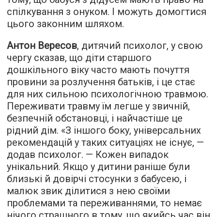
спілкування з онуком. І можуть домогтися
цього законним шляхом.
Антон Вересов
, дитячий психолог, у свою
чергу сказав, що діти старшого
дошкільного віку часто мають почуття
провини за розлучення батьків, і це стає
для них сильною психологічною травмою.
Переживати травму їм легше у звичній,
безпечній обстановці, і найчастіше це
рідний дім. «З іншого боку, універсальних
рекомендацій у таких ситуаціях не існує, —
додав психолог. — Кожен випадок
унікальний. Якщо у дитини раніше були
близькі й довірчі стосунки з бабусею, і
малюк звик ділитися з нею своїми
проблемами та переживаннями, то немає
нічого страшного в тому, що якийсь час він