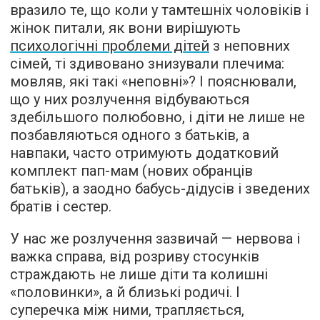
вразило те, що коли у тамтешніх чоловіків і
жінок питали, як вони вирішують
психологічні проблеми дітей
з неповних
сімей, ті здивовано знизували плечима:
мовляв, які такі «неповні»? І пояснювали,
що у них розлучення відбуваються
здебільшого полюбовно, і діти не лише не
позбавляються одного з батьків, а
навпаки, часто отримують додатковий
комплект пап-мам (нових обранців
батьків), а заодно бабусь-дідусів і зведених
братів і сестер.
У нас же розлучення зазвичай — нервова і
важка справа, від розриву стосунків
страждають не лише діти та колишні
«половинки», а й близькі родичі. І
суперечка між ними, трапляється,