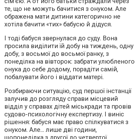
сім'єю. А от його батьки страждали через
те, що не можуть бачитися з онуком. Але
ображена мати дитини категорично не
хотіла бачити «тих» бабусю й дідуся.
І тоді бабуся звернулася до суду. Вона
просила виділити їй добу на тиждень, одну
добу, з восьмої до восьмої ранку, з
понеділка на вівторок: забрати улюбленого
онука до себе додому, порадіти самій,
побалувати його і віддати матері.
Розбираючи ситуацію, суд першої інстанції
залучив до розгляду справи місцевий
відділ у справах дітей міськради та провів
судово-психологічну експертизу. І виніс
рішення: бабуся має право спілкуватися з
онуком. Але... лише дві години,
щопонеділка з другої до четвертої