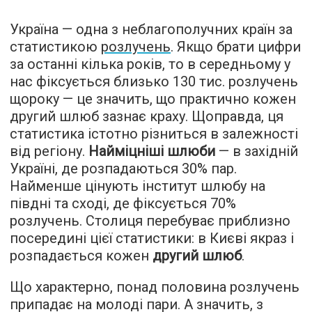
Україна — одна з неблагополучних країн за
статистикою
розлучень
. Якщо брати цифри
за останні кілька років, то в середньому у
нас фіксується близько 130 тис. розлучень
щороку — це значить, що практично кожен
другий шлюб зазнає краху. Щоправда, ця
статистика істотно різниться в залежності
від регіону.
Найміцніші шлюби
— в західній
Україні, де розпадаються 30% пар.
Найменше цінують інститут шлюбу на
півдні та сході, де фіксується 70%
розлучень. Столиця перебуває приблизно
посередині цієї статистики: в Києві якраз і
розпадається кожен
другий шлюб
.
Що характерно, понад половина розлучень
припадає на молоді пари. А значить, з