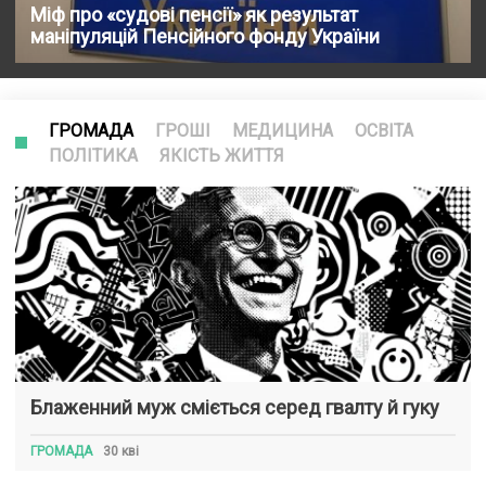
Міф про «судові пенсії» як результат
маніпуляцій Пенсійного фонду України
ГРОМАДА
ГРОШІ
МЕДИЦИНА
ОСВІТА
ПОЛІТИКА
ЯКІСТЬ ЖИТТЯ
Блаженний муж сміється серед гвалту й гуку
ГРОМАДА
30 кві