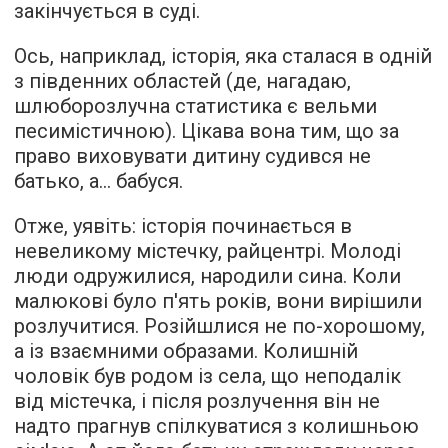
закінчується в суді.
Ось, наприклад, історія, яка сталася в одній
з південних областей (де, нагадаю,
шлюборозлучна статистика є вельми
песимістичною). Цікава вона тим, що за
право виховувати дитину судився не
батько, а... бабуся.
Отже, уявіть: історія починається в
невеликому містечку, райцентрі. Молоді
люди одружилися, народили сина. Коли
малюкові було п'ять років, вони вирішили
розлучитися. Розійшлися не по-хорошому,
а із взаємними образами. Колишній
чоловік був родом із села, що неподалік
від містечка, і після розлучення він не
надто прагнув спілкуватися з колишньою