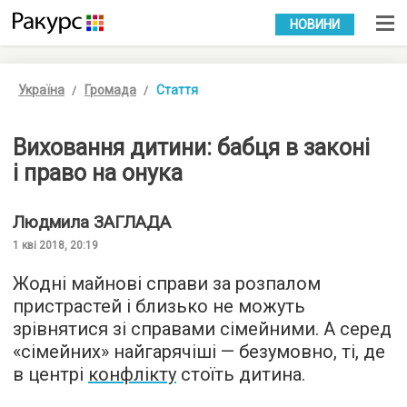
УКР
РУС
НОВИНИ
Україна
Громада
Стаття
Виховання дитини: бабця в законі
і право на онука
Людмила
ЗАГЛАДА
1 кві 2018, 20:19
Жодні майнові справи за розпалом
пристрастей і близько не можуть
зрівнятися зі справами сімейними. А серед
«сімейних» найгарячіші — безумовно, ті, де
в центрі
конфлікту
стоїть дитина.