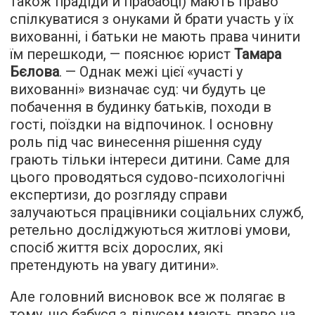
також прадіди й прабабці) мають право
спілкуватися з онуками й брати участь у їх
вихованні, і батьки не мають права чинити
їм перешкоди, — пояснює юрист
Тамара
Бєлова
. — Однак межі цієї «участі у
вихованні» визначає суд: чи будуть це
побачення в будинку батьків, походи в
гості, поїздки на відпочинок. І основну
роль під час винесення рішення суду
грають тільки інтереси дитини. Саме для
цього проводяться судово-психологічні
експертизи, до розгляду справи
залучаються працівники соціальних служб,
ретельно досліджуються житлові умови,
спосіб життя всіх дорослих, які
претендують на увагу дитини».
Але головний висновок все ж полягає в
тому, що бабуся з дідусем мають право на