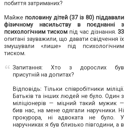
побиття затриманих?
Майже
половину дітей (37 із 80) піддавали
фізичному насильству в поєднанні з
психологічним тиском
під час дізнання.
33
опитані зауважили, що давати свідчення їх
змушували «лише» під психологічним
тиском.
Запитання:
Хто з дорослих був
присутній на допитах?
Відповідь:
Тільки співробітники міліції.
Батьків та інших людей не було. Один з
міліціонерів — міцний такий мужик —
бив нас, на мене одягали наручники. Ні
прокурора, ні адвоката не було. У
наручниках я був близько півгодини, а в