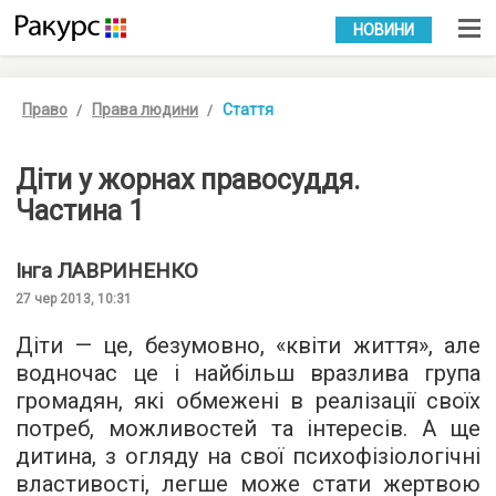
УКР
РУС
НОВИНИ
Право
Права людини
Стаття
Діти у жорнах правосуддя.
Частина 1
Інга
ЛАВРИНЕНКО
27 чер 2013, 10:31
Діти — це, безумовно, «квіти життя», але
водночас це і найбільш вразлива група
громадян, які обмежені в реалізації своїх
потреб, можливостей та інтересів. А ще
дитина, з огляду на свої психофізіологічні
властивості, легше може стати жертвою