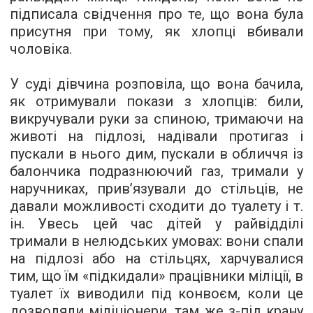
підписала свідчення про те, що вона була
присутня при тому, як хлопці вбивали
чоловіка.
У суді дівчина розповіла, що вона бачила,
як отримували покази з хлопців: били,
викручували руки за спиною, тримаючи на
животі на підлозі, надівали протигаз і
пускали в нього дим, пускали в обличчя із
балончика подразнюючий газ, тримали у
наручниках, прив’язували до стільців, не
давали можливості сходити до туалету і т.
ін. Увесь цей час дітей у райвідділі
тримали в нелюдських умовах: вони спали
на підлозі або на стільцях, харчувалися
тим, що їм «підкидали» працівники міліції, в
туалет їх виводили під конвоєм, коли це
дозволяли міліціонери, там же з-під крану