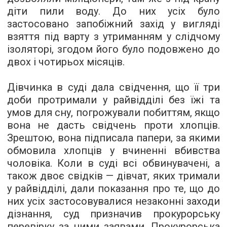
діти пили воду. До них усіх було
застосовано запобіжний захід у вигляді
взяття під варту з утриманням у слідчому
ізоляторі, згодом його було подовжено до
двох і чотирьох місяців.
Дівчинка в суді дала свідчення, що її три
доби протримали у райвідділі без їжі та
умов для сну, погрожували побиттям, якщо
вона не дасть свідчень проти хлопців.
Зрештою, вона підписала папери, за якими
обмовила хлопців у вчиненні вбивства
чоловіка. Коли в суді всі обвинувачені, а
також двоє свідків — дівчат, яких тримали
у райвідділі, дали показання про те, що до
них усіх застосовувалися незаконні заходи
дізнання, суд призначив прокурорську
перевірку за цими заявами. Прокурорська