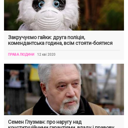
Закручуємо гайки: друга поліція,
комендантська година, всім стояти-боятися
ПРАВА ЛЮДИНИ
12 кві 2020
Семен Глузман: про наругу над
конституційними гарантіями, владу і правову