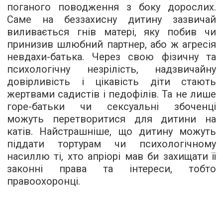
поганого поводження з боку дорослих.
Саме на беззахисну дитину зазвичай
виливається гнів матері, яку побив чи
принизив шлюбний партнер, або ж агресія
невдахи-батька. Через свою фізичну та
психологічну незрілість, надзвичайну
довірливість і цікавість діти стають
жертвами садистів і педофілів. Та не лише
горе-батьки чи сексуальні збоченці
можуть перетворитися для дитини на
катів. Найстрашніше, що дитину можуть
піддати тортурам чи психологічному
насиллю ті, хто апріорі мав би захищати її
законні права та інтереси, тобто
правоохоронці.