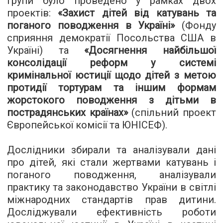
групи було проведено у рамках двох
проектів:
«Захист дітей від катувань та
поганого поводження в Україні»
(Фонду
сприяння демократії Посольства США в
Україні) та
«Досягнення найбільшої
консолідації реформ у системі
кримінальної юстиції щодо дітей з метою
протидії тортурам та іншим формам
жорстокого поводження з дітьми в
пострадянських країнах»
(спільний проект
Європейської комісії та ЮНІСЕФ).
Дослідники збирали та аналізували дані
про дітей, які стали жертвами катувань і
поганого поводження, аналізували
практику та законодавство України в світлі
міжнародних стандартів прав дитини.
Досліджували ефективність роботи