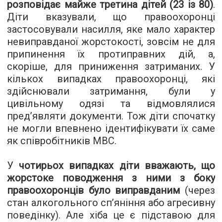
розповідає майже третина дітей (23 із 80)
.
Діти вказували, що правоохоронці
застосовували насилля, яке мало характер
невиправданої жорстокості, зовсім не для
припинення їх протиправних дій, а,
скоріше, для приниження затриманих. У
кількох випадках правоохоронці, які
здійснювали затримання, були у
цивільному одязі та відмовлялися
пред’являти документи. Тож діти спочатку
не могли впевнено ідентифікувати їх саме
як співробітників МВС.
У
чотирьох випадках діти вважають, що
жорстоке поводження з ними з боку
правоохоронців було виправданим
(через
стан алкогольного сп’яніння або агресивну
поведінку). Але хіба це є підставою для