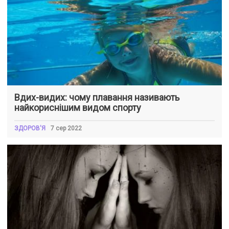
Вдих-видих: чому плавання називають
найкориснішим видом спорту
ЗДОРОВ'Я
7 сер 2022