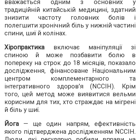
вважається одним з основних у
традиційній китайській медицині, здатний
знизити частоту головних болів і
полегшити хронічний біль у нижній частині
спини, шиї й колінах.
Хіропрактика
включає маніпуляції зі
спиною й може позбавити болю в
попереку на строк до 18 місяців, показало
дослідження, фінансоване Національним
центром комплементарного та
інтегративного здоров'я (NCCIH). Крім
того, цей метод може виявитися вельми
корисним для тих, хто страждає на мігрені
й біль у шиї.
Йога
— ще один напрям, ефективність
якого підтверджена дослідженням NCCIH.
Люди, які регулярно робили вправи на