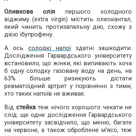
Оливкова олія
першого холодного
віджиму (extra virgin) містить олеокантал,
який чинить протизапальну дію, схожу з
дією ібупрофену.
А ось
солодкі напої
здатні зашкодити.
Дослідження Гарвардського університету
встановило, що жінки, які випивають хоча
б одну солодку газовану воду на день, на
63% більше ризикують дістати
ревматоїдний артрит у порівнянні з тими,
хто таких напоїв не вживає.
Від
стейка
теж нічого хорошого чекати не
слід: ще одне дослідження Гарвардського
університету засвідчило, що меню, багате
на червоне, а також оброблене м'ясо, теж