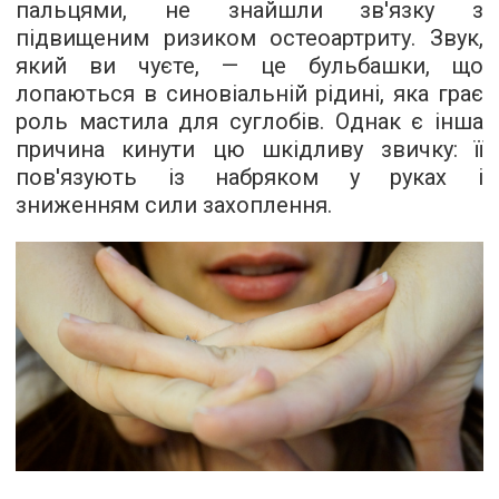
пальцями, не знайшли зв'язку з
підвищеним ризиком остеоартриту. Звук,
який ви чуєте, — це бульбашки, що
лопаються в синовіальній рідині, яка грає
роль мастила для суглобів. Однак є інша
причина кинути цю шкідливу звичку: її
пов'язують із набряком у руках і
зниженням сили захоплення.