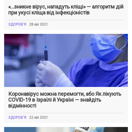
«…зникне вірус, нападуть кліщі» — алгоритм дій
при укусі кліща від інфекціоністів
ЗДОРОВ'Я
28 кві 2021
Коронавірус можна перемогти, або Як лікують
COVID-19 в Ізраїлі й Україні — знайдіть
відмінності
ЗДОРОВ'Я
22 кві 2021