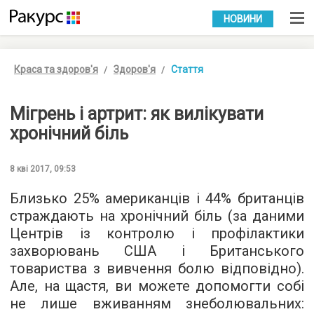
УКР
РУС
НОВИНИ
Краса та здоров'я
Здоров'я
Стаття
Мігрень і артрит: як вилікувати
хронічний біль
8 кві 2017, 09:53
Близько 25% американців і 44% британців
страждають на хронічний біль (за даними
Центрів із контролю і профілактики
захворювань США і Британського
товариства з вивчення болю відповідно).
Але, на щастя, ви можете допомогти собі
не лише вживанням знеболювальних: