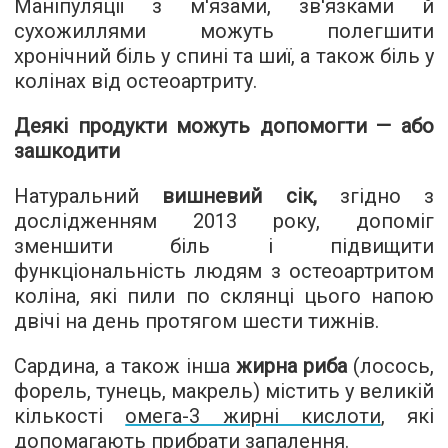
Маніпуляції з м'язами, зв'язками й
сухожиллями можуть полегшити
хронічний біль у спині та шиї, а також біль у
колінах від остеоартриту.
Деякі продукти можуть допомогти — або
зашкодити
Натуральний
вишневий сік,
згідно з
дослідженням 2013 року, допоміг
зменшити біль і підвищити
функціональність людям з остеоартритом
коліна, які пили по склянці цього напою
двічі на день протягом шести тижнів.
Сардина, а також інша
жирна риба
(лосось,
форель, тунець, макрель) містить у великій
кількості
омега-3 жирні кислоти
, які
допомагають прибрати запалення.