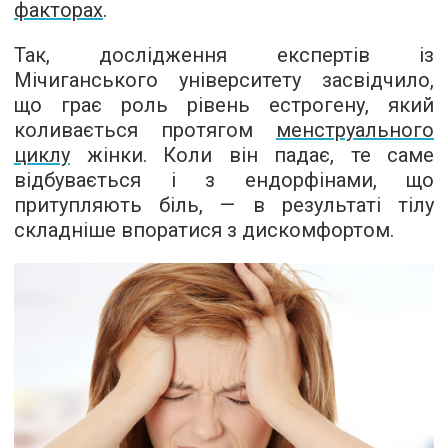
факторах
.
Так, дослідження експертів із
Мічиганського університету засвідчило,
що грає роль рівень естрогену, який
коливається протягом
менструального
циклу
жінки. Коли він падає, те саме
відбувається і з ендорфінами, що
притупляють біль, — в результаті тілу
складніше впоратися з дискомфортом.