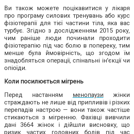
Ви також можете поцікавитися у лікаря
про програму силових тренувань або курс
фізіотерапії для тієї частини тіла, яка вас
турбує. Згідно з дослідженням 2015 року,
чим раніше люди починали проходити
фізіотерапію під час болю в попереку, тим
менше була ймовірність, що згодом їм
знадобляться операції, спінальні ін'єкції чи
опіоїди.
Коли посилюється мігрень
Перед настанням
менопаузи
жінки
страждають не лише від припливів і різких
перепадів настрою — вони також частіше
стикаються з мігренню. Фахівці вивчили
дані 3664 жінок і дійшли висновку, що
ризик частих головних болів під час