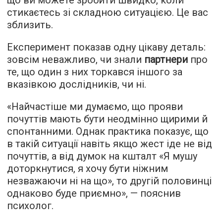
стикаєтесь зі складною ситуацією. Це вас
зблизить.
Експеримент показав одну цікаву деталь:
зовсім неважливо, чи знали
партнери
про
те, що один з них торкався іншого за
вказівкою дослідників, чи ні.
«Найчастіше ми думаємо, що прояви
почуттів мають бути неодмінно щирими й
спонтанними. Однак практика показує, що
в такій ситуації навіть якщо жест іде не від
почуттів, а від думок на кшталт «Я мушу
доторкнутися, я хочу бути ніжним
незважаючи ні на що», то другій половинці
однаково буде приємно», — пояснив
психолог.