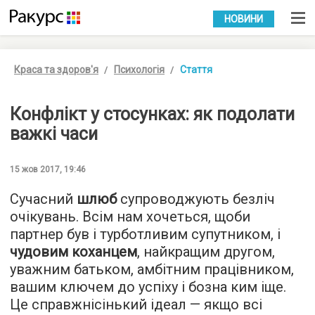
УКР
РУС
НОВИНИ
Краса та здоров'я
Психологія
Стаття
Конфлікт у стосунках: як подолати
важкі часи
15 жов 2017, 19:46
Сучасний
шлюб
супроводжують безліч
очікувань. Всім нам хочеться, щоби
партнер був і турботливим супутником, і
чудовим коханцем
, найкращим другом,
уважним батьком, амбітним працівником,
вашим ключем до успіху і бозна ким іще.
Це справжнісінький ідеал — якщо всі