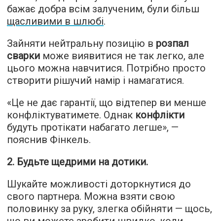
бажає добра всім залученим, були більш
щасливими в шлюбі
.
Зайняти нейтральну позицію в
розпал
сварки
може виявитися не так легко, але
цього можна навчитися. Потрібно просто
створити рішучий намір і намагатися.
«Це не дає гарантії, що відтепер ви менше
конфліктуватимете. Однак
конфлікти
будуть протікати набагато легше», —
пояснив Фінкель.
2. Будьте щедрими на дотики.
Шукайте можливості доторкнутися до
свого партнера. Можна взяти свою
половинку за руку, злегка обійняти — щось,
що ви можете зробити швидко, коли