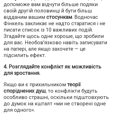
допоможе вам відчути більше подяки
своїй другій половинці й бути більш
відданим вашим
стосункам
. Водночас
Фінкель закликає не надто старатися і не
писати список із 10 важливих подій.
Згадайте щось одне хороше, що зробили
для вас. Необов'язково навіть записувати
на папері, але якщо захочете — це
підсилить ефект.
4. Розглядайте конфлікт як можливість
для зростання.
Якщо ви є прихильником
теорії
споріднених душ
, то конфлікти будуть
особливо страшні, оскільки підштовхують
до думок на кшталт «ми не створені одне
для одного».